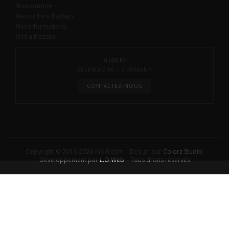
Mon compte
Mes ordres d’achats
Mes informations
Mes adresses
AIOLFI
ALLEMAGNE - GERMANY
CONTACTEZ-NOUS
Copyright © 2016-2026 Aiolfi.com – Design par
Colorz Studio
,
Développement par
L.O.Web
– Tous droits réservés