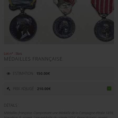
Lot n° : 5bis
MÉDAILLES FRANNÇAISE.
ESTIMATION :
150.00
€
PRIX ADJUGÉ :
210.00
€
DÉTAILS :
Médailles française. Comprenant une Médaille de la Campagne d'Italie 1859,
Napoléon III, argent. Une médaille de crimée 1854, Reine Victoria, argent.