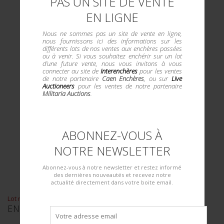
PAS UN SITE DE VENTE
EN LIGNE
Nous ne sommes pas un site de vente en ligne,
nous fournissons ici des informations sur les
différents lots de nos ventes aux enchères passées
ou à venir. Si vous souhaitez enchérir sur un lot
d'une future vente, nous vous invitons à vous
connecter au site de
Interenchères
pour les ventes
de notre partenaire
Caen Enchères
, ou sur
Live
Auctioneers
pour les ventes de notre partenaire
Militaria Auctions
.
ABONNEZ-VOUS À
NOTRE NEWSLETTER
Abonnez-vous à notre newsletter et restez informé
des dernières nouveautés et recevez notre
actualité directement dans votre boite email.
Lot n° : 5
ENSEMBLE D'ÉQUIPEMENTS.