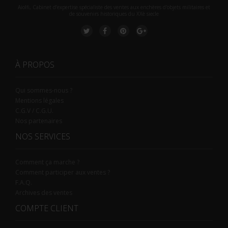
Aiolfi, Cabinet d’expertise spécialiste des ventes aux enchères d'objets militaires et
de souvenirs historiques du XXè siecle
À PROPOS
Qui sommes-nous ?
Mentions légales
C.G.V / C.G.U.
Nos partenaires
NOS SERVICES
Comment ça marche ?
Comment participer aux ventes ?
F.A.Q.
Archives des ventes
COMPTE CLIENT