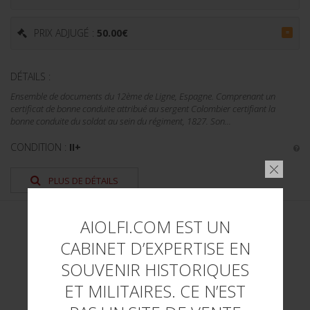
PRIX ADJUGÉ :
50.00
€
=
DÉTAILS :
Ensemble de documents du 12ème de Ligne, Espagne. Comprenant un
certificat de bonne conduite attribué au sergent Colombier certifiant la
bonne conduite du soldat au sein du régiment, 1827. Son...
CONDITION :
II+
PLUS DE DÉTAILS
AIOLFI.COM EST UN
CABINET D’EXPERTISE EN
SOUVENIR HISTORIQUES
ET MILITAIRES. CE N’EST