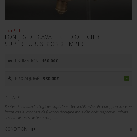
Lot n° : 1
FONTES DE CAVALERIE D'OFFICIER
SUPÉRIEUR, SECOND EMPIRE
ESTIMATION :
150.00
€
PRIX ADJUGÉ :
380.00
€
DÉTAILS :
Fontes de cavalerie d'officier supérieur, Second Empire. En cuir , garniture en
laiton ciselé, crochets de fixation d'origine mais déplacés d'époque. Rabats
en cuir décorés de tissu rouge....
CONDITION :
II+