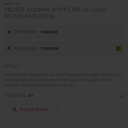
Lot n° : 3
PELISSE DOLMAN D'OFFICIER DE LOUIS
VICTOR NAPOLÉON
ESTIMATION :
1 000.00
€
PRIX ADJUGÉ :
1 580.00
€
DÉTAILS :
Pelisse dolman d'officier de Louis Victor Napoléon. Dite légère, en drap noir à
cinq brandebourgs sur le devant, fermeture par olives guipées toutes
présentes. Manches à galons noirs en fer de...
CONDITION :
II+
PLUS DE DÉTAILS