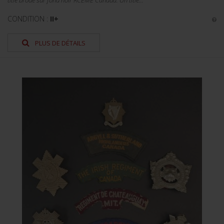
title brodé sur fond noir RCEME Canada. Un title...
CONDITION :
II+
PLUS DE DÉTAILS