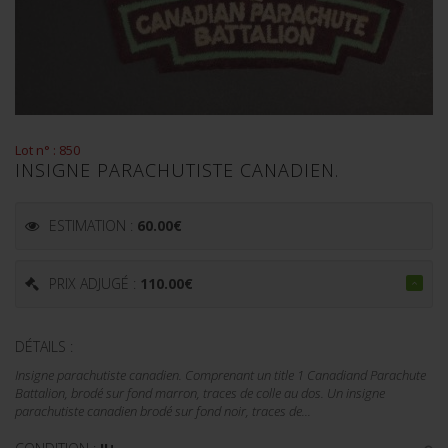
Lot n° : 850
INSIGNE PARACHUTISTE CANADIEN.
ESTIMATION :
60.00
€
PRIX ADJUGÉ :
110.00
€
DÉTAILS :
Insigne parachutiste canadien. Comprenant un title 1 Canadiand Parachute
Battalion, brodé sur fond marron, traces de colle au dos. Un insigne
parachutiste canadien brodé sur fond noir, traces de...