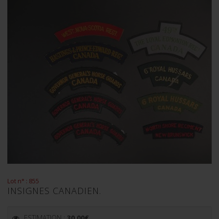
Lot n° : 855
INSIGNES CANADIEN.
ESTIMATION :
30.00
€