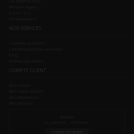
Qui sommes-nous ?
Mentions légales
C.G.V / C.G.U.
Nos partenaires
NOS SERVICES
Comment ça marche ?
Comment participer aux ventes ?
F.A.Q.
Archives des ventes
COMPTE CLIENT
Mon compte
Mes ordres d’achats
Mes informations
Mes adresses
AIOLFI
ALLEMAGNE - GERMANY
CONTACTEZ-NOUS