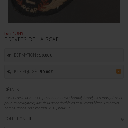
Lot n° : 845
BREVETS DE LA RCAF.
ESTIMATION :
50.00
€
PRIX ADJUGÉ :
50.00
€
=
DÉTAILS :
Brevets de la RCAF. Comprenant un brevet bombé, brodé, bien marqué RCAF,
pour un navigateur, dos de la pièce doublé en tissu coton blanc. Un brevet
bombé, brodé, bien marqué RCAF, pour un...
CONDITION :
II+