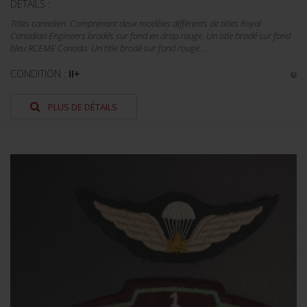
DÉTAILS :
Titles canadien. Comprenant deux modèles différents de titles Royal
Canadian Engineers brodés sur fond en drap rouge. Un title brodé sur fond
bleu RCEME Canada. Un title brodé sur fond rouge...
CONDITION :
II+
PLUS DE DÉTAILS