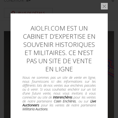
CONDITION :
II+
PLUS DE DÉTAILS
AIOLFI.COM EST UN
CABINET D’EXPERTISE EN
SOUVENIR HISTORIQUES
ET MILITAIRES. CE N’EST
PAS UN SITE DE VENTE
EN LIGNE
Nous ne sommes pas un site de vente en ligne,
nous fournissons ici des informations sur les
différents lots de nos ventes aux enchères passées
ou à venir. Si vous souhaitez enchérir sur un lot
d'une future vente, nous vous invitons à vous
connecter au site de
Interenchères
pour les ventes
de notre partenaire
Caen Enchères
, ou sur
Live
Auctioneers
pour les ventes de notre partenaire
Militaria Auctions
.