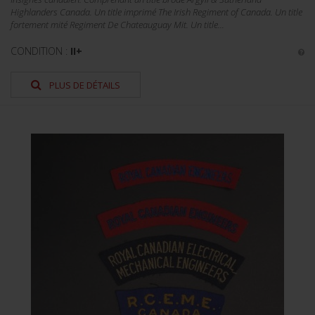
Highlanders Canada. Un title imprimé The Irish Regiment of Canada. Un title
fortement mité Regiment De Chateauguay Mit. Un title...
CONDITION :
II+
PLUS DE DÉTAILS