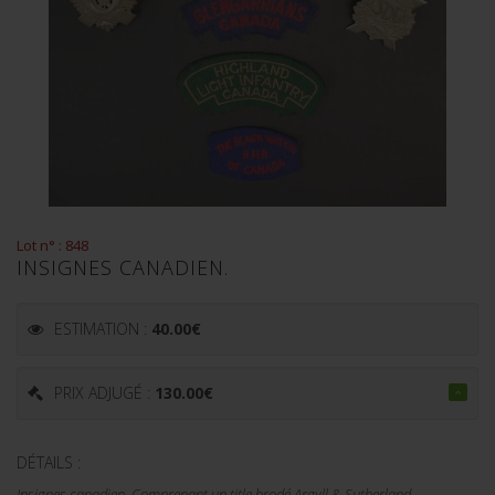
Lot n° : 848
INSIGNES CANADIEN.
ESTIMATION :
40.00
€
PRIX ADJUGÉ :
130.00
€
DÉTAILS :
Insignes canadien. Comprenant un title brodé Argyll & Sutherland