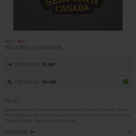
Lot n° : 853
INSIGNES CANADIEN.
ESTIMATION :
20.00
€
PRIX ADJUGÉ :
80.00
€
DÉTAILS :
Insignes canadien. Comprenant une paire de title Seaforth Canada. Un title
brodé Highland Light Infantry Canada. Un title brodé sur fond en drap jaune
Toronto Scottish. Traces de colle au dos de...
CONDITION :
II+