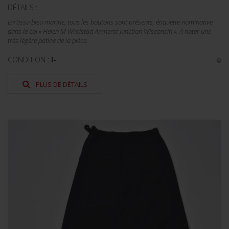
DÉTAILS :
En tissu bleu marine, tous les boutons sont présents, étiquette nominative
dans le col « Helen M Wrolstad Amherst Junction Wisconsin ». A noter une
très légère patine de la pièce.
CONDITION :
I-
PLUS DE DÉTAILS