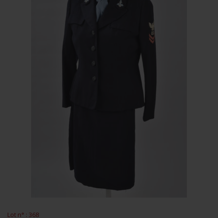
Lot n° : 368