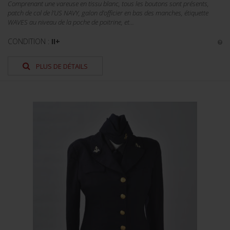
Comprenant une vareuse en tissu blanc, tous les boutons sont présents,
patch de col de l’US NAVY, galon d’officier en bas des manches, étiquette
WAVES au niveau de la poche de poitrine, et...
CONDITION :
II+
PLUS DE DÉTAILS