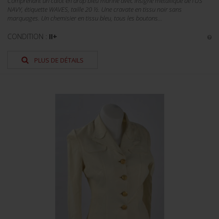
Comprenant un calot en drap bleu marine avec insigne métallique de l’US
NAVY, étiquette WAVES, taille 20 ½. Une cravate en tissu noir sans
marquages. Un chemisier en tissu bleu, tous les boutons...
CONDITION :
II+
PLUS DE DÉTAILS