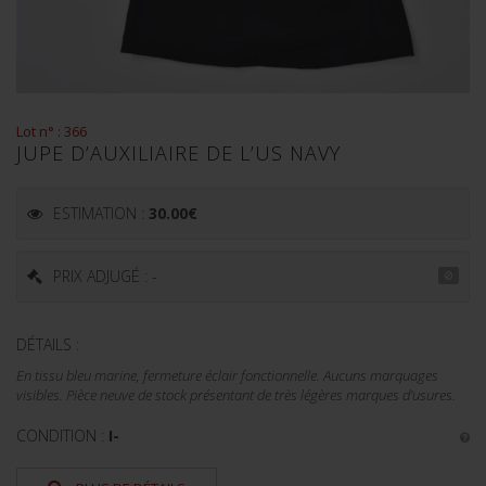
Lot n° : 366
JUPE D’AUXILIAIRE DE L’US NAVY
ESTIMATION :
30.00
€
PRIX ADJUGÉ : -
DÉTAILS :
En tissu bleu marine, fermeture éclair fonctionnelle. Aucuns marquages
visibles. Pièce neuve de stock présentant de très légères marques d’usures.
CONDITION :
I-