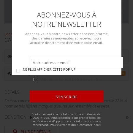
ABONNEZ-VOUS À
NOTRE NEWSLETTER
Lot n° : 361
Abonnez-vous à notre newsletter et restez informé
des dernières nouveautés et recevez notre
CALOT DE WAVES
actualité directement dans votre boite email.
ESTIMATION :
20.00
€
NE PLUS AFFICHER CETTE POP-UP
PRIX ADJUGÉ :
20.00
€
=
Abonnez-vous à notre newsletter
DÉTAILS :
S'INSCRIRE
En tissu coton rayé blanc et bleu. Etiquette Waves. Environ une taille 22 ½. A
noter de très légères marques d’usures sur l’ensemble de la pièce.
ALTERNATIVE:
Conformément à la loi Informatique et Libertés du
CONDITION :
I-
06/01/1978, vous disposez d'un droit d'accès, de
rectification et d'opposition aux informations vous
concernant. Pour exercer ce droit, contactez-nous
PLUS DE DÉTAILS