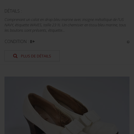
DÉTAILS :
Comprenant un calot en drap bleu marine avec insigne métallique de l’US
NAVY, étiquette WAVES, taille 23 ½. Un chemisier en tissu bleu marine, tous
les boutons sont présents, étiquette...
CONDITION :
II+
PLUS DE DÉTAILS