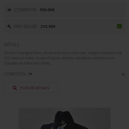
ESTIMATION :
150.00
€
PRIX ADJUGÉ :
210.00
€
DÉTAILS :
En tissu imprégné blanc, bordure en tissu coton noir. Insigne d’auxiliaire de
l’US Navy en métal, monté d’origine. Intérieur doublé en satinette noire.
Etiquette du fabricant « Miles...
CONDITION :
I+
PLUS DE DÉTAILS