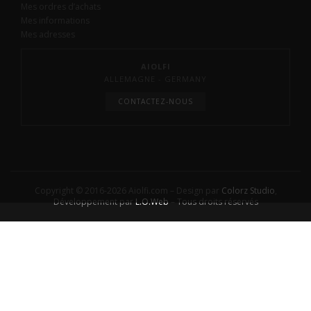
Mes ordres d’achats
Mes informations
Mes adresses
AIOLFI
ALLEMAGNE - GERMANY
CONTACTEZ-NOUS
Copyright © 2016-2026 Aiolfi.com – Design par
Colorz Studio
,
Développement par
L.O.Web
– Tous droits réservés