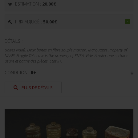
ESTIMATION :
20.00
€
PRIX ADJUGÉ :
50.00
€
DÉTAILS :
Boites Naafi. Deux boites en fibre souple marron. Marquages Property of
NAAFI. Fragile This case is the property of ENSA. Vide. A noter une certaine
usure et patine des pièces. Etat II+.
CONDITION :
II+
PLUS DE DÉTAILS