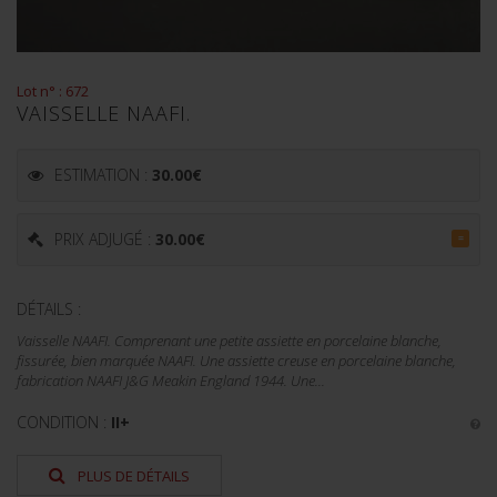
Lot n° : 672
VAISSELLE NAAFI.
ESTIMATION :
30.00
€
PRIX ADJUGÉ :
30.00
€
=
DÉTAILS :
Vaisselle NAAFI. Comprenant une petite assiette en porcelaine blanche,
fissurée, bien marquée NAAFI. Une assiette creuse en porcelaine blanche,
fabrication NAAFI J&G Meakin England 1944. Une...
CONDITION :
II+
PLUS DE DÉTAILS