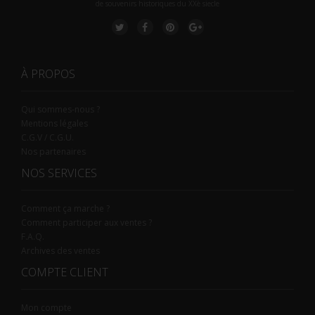
de souvenirs historiques du XXè siecle
À PROPOS
Qui sommes-nous ?
Mentions légales
C.G.V / C.G.U.
Nos partenaires
NOS SERVICES
Comment ça marche ?
Comment participer aux ventes ?
F.A.Q.
Archives des ventes
COMPTE CLIENT
Mon compte