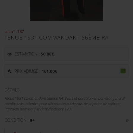
Lot n° : 387
TENUE 1931 COMMANDANT 56ÈME RA
ESTIMATION :
50.00
€
PRIX ADJUGÉ :
161.00
€
DÉTAILS :
Tenue 1931 commandant 56ème RA. Veste et pantalon en bon état général,
nombreuses attentes pour décoration au dessus de la poche de poitrine.
Pantalon nominatif et daté d'octobre 1931.
CONDITION :
II+