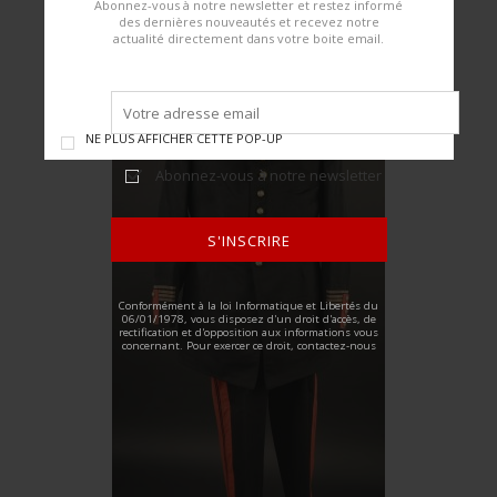
Abonnez-vous à notre newsletter et restez informé
des dernières nouveautés et recevez notre
actualité directement dans votre boite email.
NE PLUS AFFICHER CETTE POP-UP
Abonnez-vous à notre newsletter
S'INSCRIRE
ALTERNATIVE:
Conformément à la loi Informatique et Libertés du
06/01/1978, vous disposez d'un droit d'accès, de
rectification et d'opposition aux informations vous
concernant. Pour exercer ce droit, contactez-nous