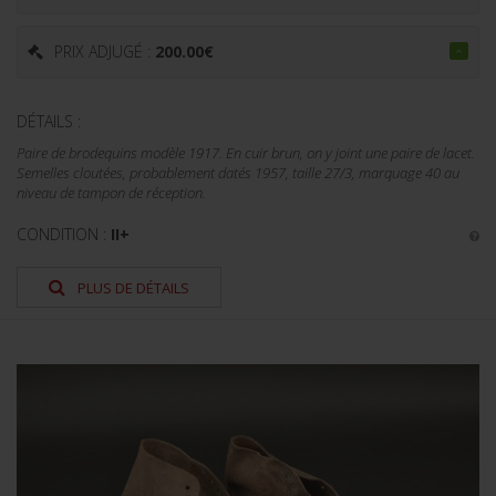
PRIX ADJUGÉ :
200.00
€
DÉTAILS :
Paire de brodequins modèle 1917. En cuir brun, on y joint une paire de lacet.
Semelles cloutées, probablement datés 1957, taille 27/3, marquage 40 au
niveau de tampon de réception.
CONDITION :
II+
PLUS DE DÉTAILS