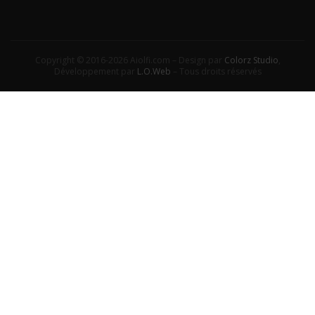
Copyright © 2016-2026 Aiolfi.com – Design par
Colorz Studio
,
Développement par
L.O.Web
– Tous droits réservés