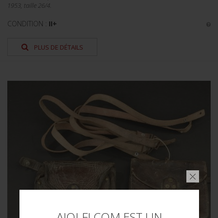
1953, taille 26/4.
CONDITION :
II+
PLUS DE DÉTAILS
AIOLFI.COM EST UN