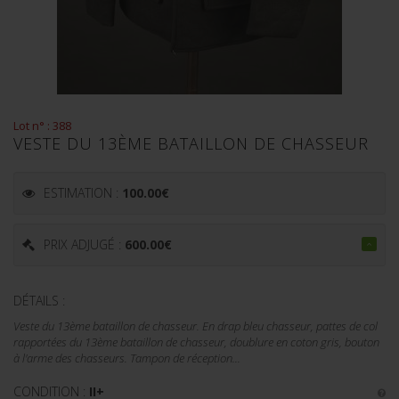
Lot n° : 388
VESTE DU 13ÈME BATAILLON DE CHASSEUR
ESTIMATION :
100.00
€
PRIX ADJUGÉ :
600.00
€
DÉTAILS :
Veste du 13ème bataillon de chasseur. En drap bleu chasseur, pattes de col
rapportées du 13ème bataillon de chasseur, doublure en coton gris, bouton
à l'arme des chasseurs. Tampon de réception...
CONDITION :
II+