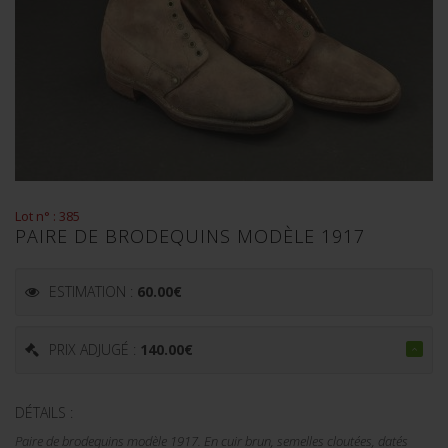
Lot n° : 385
PAIRE DE BRODEQUINS MODÈLE 1917
ESTIMATION :
60.00
€
PRIX ADJUGÉ :
140.00
€
DÉTAILS :
Paire de brodequins modèle 1917. En cuir brun, semelles cloutées, datés