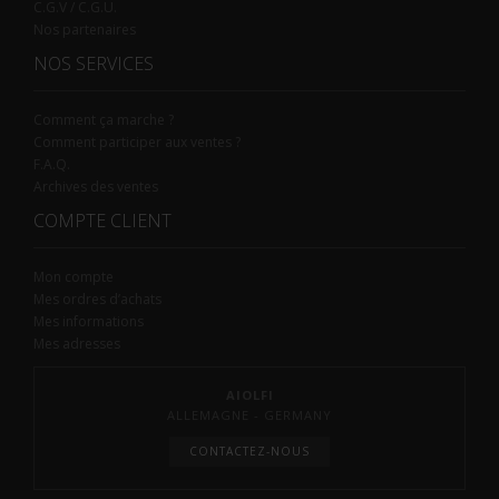
C.G.V / C.G.U.
Nos partenaires
NOS SERVICES
Comment ça marche ?
Comment participer aux ventes ?
F.A.Q.
Archives des ventes
COMPTE CLIENT
Mon compte
Mes ordres d’achats
Mes informations
Mes adresses
AIOLFI
ALLEMAGNE - GERMANY
CONTACTEZ-NOUS