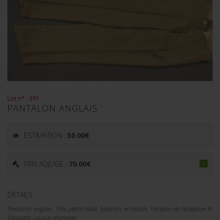
Lot n° : 391
PANTALON ANGLAIS
ESTIMATION :
50.00
€
PRIX ADJUGÉ :
70.00
€
DÉTAILS :
Pantalon anglais. Très petite taille, boutons en laiton. Tampon de réception R.
Etiquette cousue d'origine.