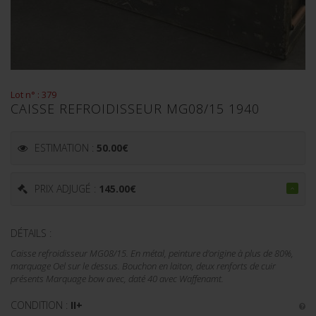
Lot n° : 379
CAISSE REFROIDISSEUR MG08/15 1940
ESTIMATION :
50.00
€
PRIX ADJUGÉ :
145.00
€
DÉTAILS :
Caisse refroidisseur MG08/15. En métal, peinture d'origine à plus de 80%,
marquage Oel sur le dessus. Bouchon en laiton, deux renforts de cuir
présents Marquage bow avec, daté 40 avec Waffenamt.
CONDITION :
II+