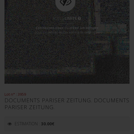
ACCÈS
LIMITÉ
Connectez-vous
ou
créez un compte
pour visualiser entièrement le catalogue
Lot n° : 3959
DOCUMENTS PARISER ZEITUNG. DOCUMENTS
PARISER ZEITUNG.
ESTIMATION :
30.00
€