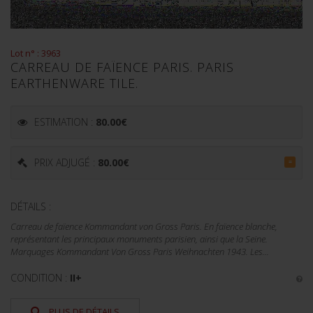
Lot n° : 3963
CARREAU DE FAÏENCE PARIS. PARIS
EARTHENWARE TILE.
ESTIMATION :
80.00
€
PRIX ADJUGÉ :
80.00
€
=
DÉTAILS :
Carreau de faïence Kommandant von Gross Paris. En faïence blanche,
représentant les principaux monuments parisien, ainsi que la Seine.
Marquages Kommandant Von Gross Paris Weihnachten 1943. Les...
CONDITION :
II+
PLUS DE DÉTAILS