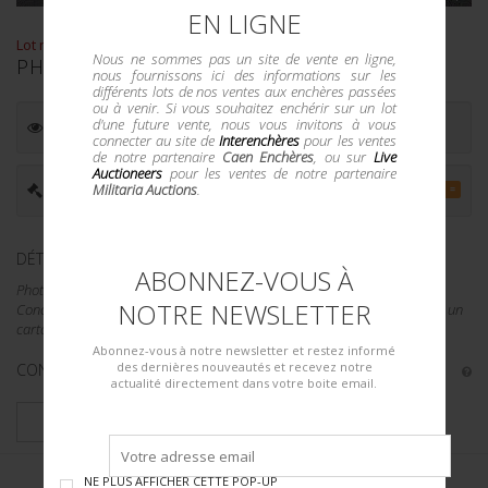
EN LIGNE
Lot n° : 3962
Nous ne sommes pas un site de vente en ligne,
PHOTOS DE PARIS. PARIS PHOTOS.
nous fournissons ici des informations sur les
différents lots de nos ventes aux enchères passées
ou à venir. Si vous souhaitez enchérir sur un lot
d'une future vente, nous vous invitons à vous
ESTIMATION :
50.00
€
connecter au site de
Interenchères
pour les ventes
de notre partenaire
Caen Enchères
, ou sur
Live
Auctioneers
pour les ventes de notre partenaire
PRIX ADJUGÉ :
50.00
€
Militaria Auctions
.
=
DÉTAILS :
ABONNEZ-VOUS À
Photos de Paris. Comprenant quatre photos noir et blanc. Place de la
NOTRE NEWSLETTER
Concorde pendant un défilé allemand. Toutes les photos sont collées sur un
carton. A noter une certaine usure et patine des...
Abonnez-vous à notre newsletter et restez informé
des dernières nouveautés et recevez notre
CONDITION :
II+
actualité directement dans votre boite email.
PLUS DE DÉTAILS
NE PLUS AFFICHER CETTE POP-UP