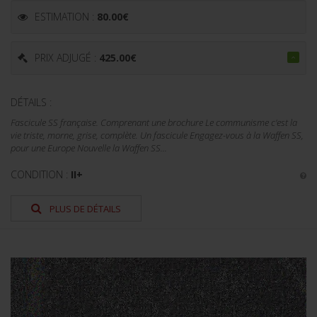
ESTIMATION :
80.00
€
PRIX ADJUGÉ :
425.00
€
DÉTAILS :
Fascicule SS française. Comprenant une brochure Le communisme c'est la
vie triste, morne, grise, complète. Un fascicule Engagez-vous à la Waffen SS,
pour une Europe Nouvelle la Waffen SS...
CONDITION :
II+
PLUS DE DÉTAILS