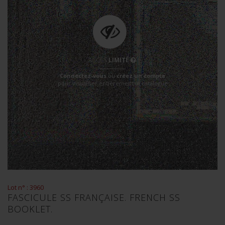
ACCÈS
LIMITÉ
Connectez-vous
ou
créez un compte
pour visualiser entièrement le catalogue
Lot n° : 3960
FASCICULE SS FRANÇAISE. FRENCH SS
BOOKLET.