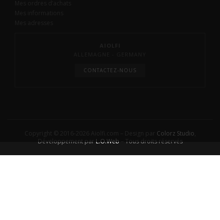
Mes ordres d’achats
Mes informations
Mes adresses
AIOLFI
ALLEMAGNE - GERMANY
CONTACTEZ-NOUS
Copyright © 2016-2026 Aiolfi.com – Design par
Colorz Studio
,
Développement par
L.O.Web
– Tous droits réservés