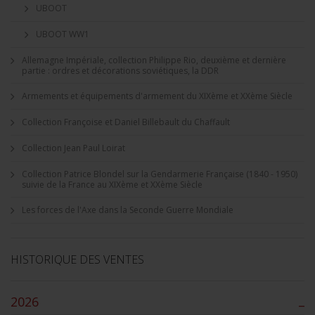
UBOOT
UBOOT WW1
Allemagne Impériale, collection Philippe Rio, deuxième et dernière
partie : ordres et décorations soviétiques, la DDR
Armements et équipements d'armement du XIXème et XXème Siècle
Collection Françoise et Daniel Billebault du Chaffault
Collection Jean Paul Loirat
Collection Patrice Blondel sur la Gendarmerie Française (1840 - 1950)
suivie de la France au XIXème et XXème Siècle
Les forces de l'Axe dans la Seconde Guerre Mondiale
HISTORIQUE DES VENTES
2026
–