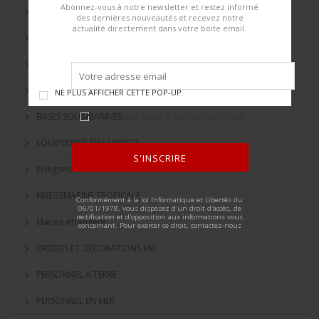
Abonnez-vous à notre newsletter et restez informé
8 UBOOT FLOTILLE
des dernières nouveautés et recevez notre
actualité directement dans votre boite email.
9 UBOOT FLOTILLE
ADMINISTRATION KRIEGSMARINE
ARTILLERIE CÔTIÈRE
NE PLUS AFFICHER CETTE POP-UP
Abonnez-vous à notre newsletter
BASES SOUS MARINES
EQUIPEMENT DES UBOOT
S'INSCRIRE
Kriegsmarine SA
ALTERNATIVE:
KRIEGSMARINE TROPICALE
Conformément à la loi Informatique et Libertés du
06/01/1978, vous disposez d'un droit d'accès, de
rectification et d'opposition aux informations vous
Marine étrangère
concernant. Pour exercer ce droit, contactez-nous
ORDRES ET DÉCORATIONS KM
PERSONNEL A TERRE
PERSONNEL EN MER