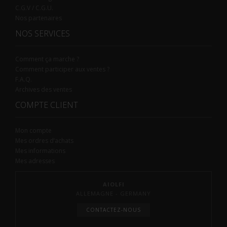
C.G.V / C.G.U.
Nos partenaires
NOS SERVICES
Comment ça marche ?
Comment participer aux ventes ?
F.A.Q.
Archives des ventes
COMPTE CLIENT
Mon compte
Mes ordres d’achats
Mes informations
Mes adresses
AIOLFI
ALLEMAGNE - GERMANY
CONTACTEZ-NOUS