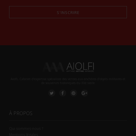
S'INSCRIRE
Alternative:
Aiolfi, Cabinet d’expertise spécialiste des ventes aux enchères d'objets militaires et
de souvenirs historiques du XXè siecle
À PROPOS
Qui sommes-nous ?
Mentions légales