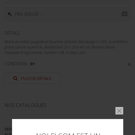
PRIX ADJUGÉ : -
DÉTAILS :
Bidon en métal, poignée et bouchon présent. Marquage U-385, et emblème
gravé sure le couvercle, dimensions 25 x 28 x 40 cm. Burette d'huile
marquée Kriegsmarine, numéro 138. A noter une...
CONDITION :
II+
PLUS DE DÉTAILS
NOS CATALOGUES
VENTES D'OBJETS MILITAIRES ET DE SOUVENIRS HISTORIQUES
AUTOMNE 2018