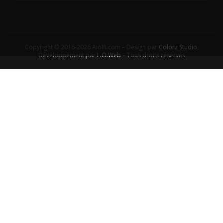
Copyright © 2016-2026 Aiolfi.com – Design par
Colorz Studio
,
Développement par
L.O.Web
– Tous droits réservés