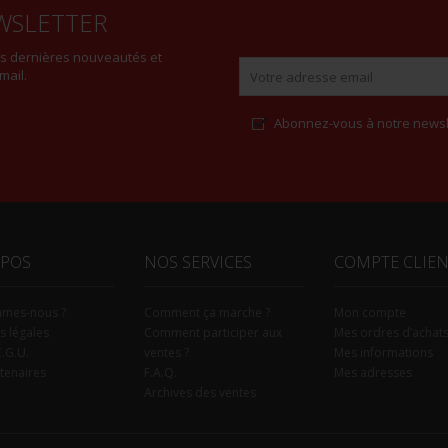
WSLETTER
es dernières nouveautés et
mail.
Abonnez-vous à notre newsl
Alternative:
OPOS
NOS SERVICES
COMPTE CLIE
mmes-nous ?
Comment ça marche ?
Mon compte
s légales
Comment participer aux
Mes ordres d’achat
C.G.U.
ventes ?
Mes informations
tenaires
F.A.Q.
Mes adresses
Archives des ventes