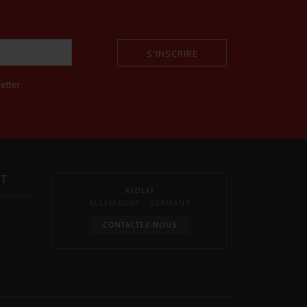
S'INSCRIRE
etter
NT
AIOLFI
ALLEMAGNE - GERMANY
CONTACTEZ-NOUS
s