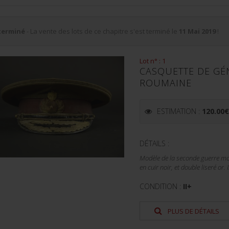
terminé
- La vente des lots de ce chapitre s'est terminé le
11 Mai 2019
!
Lot n° : 1
CASQUETTE DE GÉN
ROUMAINE
ESTIMATION :
120.00
DÉTAILS :
Modèle de la seconde guerre mo
en cuir noir, et double liseré or.
CONDITION :
II+
PLUS DE DÉTAILS