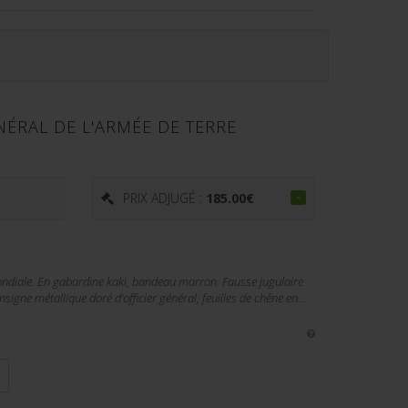
ÉRAL DE L'ARMÉE DE TERRE
€
PRIX ADJUGÉ :
185.00
€
ndiale. En gabardine kaki, bandeau marron. Fausse jugulaire
 Insigne métallique doré d'officier général, feuilles de chêne en...