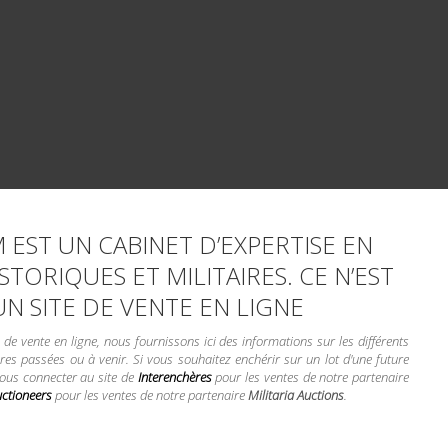
 EST UN CABINET D’EXPERTISE EN
STORIQUES ET MILITAIRES. CE N’EST
UN SITE DE VENTE EN LIGNE
e vente en ligne, nous fournissons ici des informations sur les différents
res passées ou à venir. Si vous souhaitez enchérir sur un lot d'une future
vous connecter au site de
Interenchères
pour les ventes de notre partenaire
uctioneers
pour les ventes de notre partenaire
Militaria Auctions
.