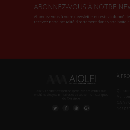
ABONNEZ-VOUS À NOTRE NE
Abonnez-vous à notre newsletter et restez informé d
recevez notre actualité directement dans votre boite e
À PR
Qui so
Aiolfi, Cabinet d’expertise spécialiste des ventes aux
enchères d'objets militaires et de souvenirs historiques
Mention
du XXè siecle
C.G.V / 
Nos par