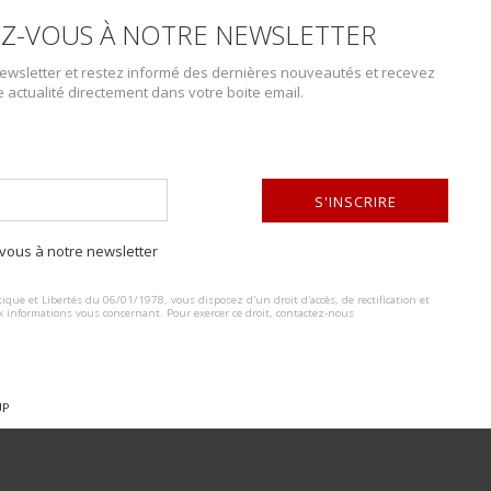
Z-VOUS À NOTRE NEWSLETTER
wsletter et restez informé des dernières nouveautés et recevez
e actualité directement dans votre boite email.
S'INSCRIRE
ous à notre newsletter
ALTERNATIVE:
ique et Libertés du 06/01/1978, vous disposez d'un droit d'accès, de rectification et
x informations vous concernant. Pour exercer ce droit, contactez-nous
UP