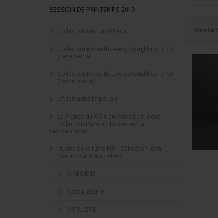
SESSION DE PRINTEMPS 2019
Vente 
Collection Bertrand Paris
Collection Kenneth Lewis, Doughboy to GI
(1ere partie)
Collection Kenneth Lewis, Doughboy to GI
(2eme partie)
L’Allemagne Impériale
La France du XIX e au XXe siècle, dont
collection Patrice Blondel sur la
Gendarmerie
Musée de la ligne KW - Collection Jean
Pierre Chantrain - Alliés
AIRBORNE
Après-guerre
ARTILLERIE