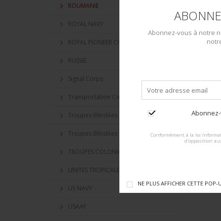
ROUMANIE
ABONNE
ROYAL NAVY
Abonnez-vous à notre ne
notr
ROYAL PIONEER CORPS
RUSSIE
Signal Corps
Transportation Corps
Abonnez-v
Troupes Blindées
Troupes Blindées britanniques
Conformément à la loi Informat
d'opposition au
TROUPES COLONIALE
UNITES TROPICALES BRITANNIQUES
NE PLUS AFFICHER CETTE POP-
US NAVY
USAAF