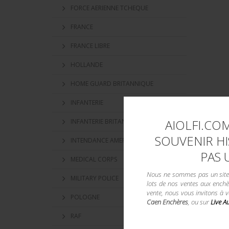
FORCE AERIENNE TCHEQUE
FRANCE
FRANCE LIBRE
HOLLANDE
HOME GUARD BRITANNIQUE
INFANTERIE
AIOLFI.COM
INFANTERIE BRITANNIQUE
SOUVENIR HI
INTENDANCE AMERICAINE
PAS 
MEDICAL CORPS
Nous ne sommes pas un site d
MILITARY POLICE
lots de nos ventes aux enchè
vente, nous vous invitons à 
POLOGNE
Caen Enchères
, ou sur
Live A
RAF