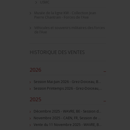
USMC
Musée de la ligne KW - Collection Jean
Pierre Chantrain - Forces de l'Axe
Véhicules et souvenirs militaires des forces
de l’Axe
HISTORIQUE DES VENTES
2026
–
Session Mai-Juin 2026 - Grez-Doiceau, BE - Session de vente d'objets militaire et souvenirs historiques
Session Printemps 2026 - Grez-Doiceau, BE - Session de vente d'objets militaire et souvenirs historiques
2025
–
Décembre 2025 - WAVRE, BE - Session de vente d'objets militaire et souvenirs historiques
Novembre 2025 - CAEN, FR, Session de vente d'objets et souvenirs militaires
Vente du 11 Novembre 2025 - WAVRE, BE, avec Militaria Auction