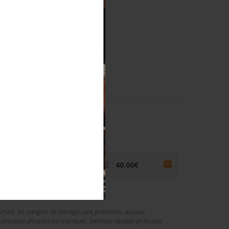
ITANNIQUE
PRIX ADJUGÉ :
40.00
€
=
rrure, les sangles de serrage sont présentes, aucuns
 présente d'important manques. Intérieur doublé en fausse