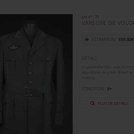
Lot n° : 75
VAREUSE DE VOLO
ESTIMATION :
150.00
DÉTAILS :
En gabardine bleu, tous les bou
deux étoiles de grade. Brevet de
manche,...
CONDITION :
II+
PLUS DE DÉTAILS