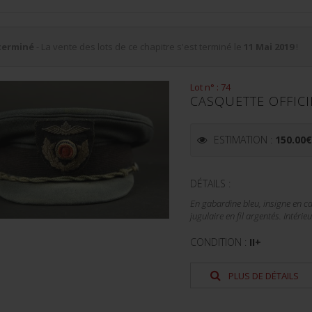
terminé
- La vente des lots de ce chapitre s'est terminé le
11 Mai 2019
!
Lot n° : 74
CASQUETTE OFFICI
ESTIMATION :
150.00
DÉTAILS :
En gabardine bleu, insigne en c
jugulaire en fil argentés. Intéri
CONDITION :
II+
PLUS DE DÉTAILS