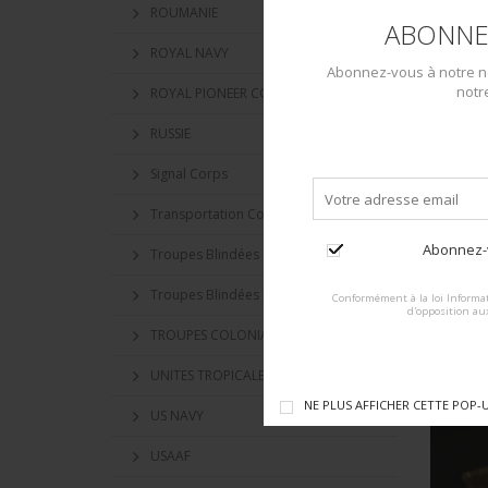
ROUMANIE
ABONNE
ROYAL NAVY
Abonnez-vous à notre ne
notr
ROYAL PIONEER CORPS
RUSSIE
Signal Corps
Transportation Corps
Abonnez-v
Troupes Blindées
Troupes Blindées britanniques
Conformément à la loi Informat
d'opposition au
TROUPES COLONIALE
UNITES TROPICALES BRITANNIQUES
NE PLUS AFFICHER CETTE POP-
US NAVY
USAAF