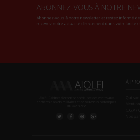
ABONNEZ-VOUS À NOTRE NE
Abonnez-vous à notre newsletter et restez informé d
recevez notre actualité directement dans votre boite e
À PR
Qui so
Aiolfi, Cabinet d’expertise spécialiste des ventes aux
enchères d'objets militaires et de souvenirs historiques
Mention
du XXè siecle
C.G.V / 
Nos par