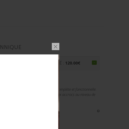
ANNIQUE
PRIX ADJUGÉ :
120.00
€
castor est présente, fermeture éclaire complète et fonctionnelle.
bber Co Ltd 1945, taille 4. A noter deux accrocs au niveau de