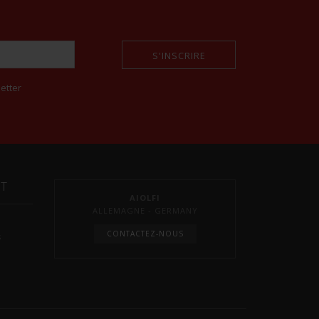
S'INSCRIRE
etter
NT
AIOLFI
ALLEMAGNE - GERMANY
CONTACTEZ-NOUS
s