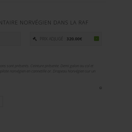
NTAIRE NORVÉGIEN DANS LA RAF
€
PRIX ADJUGÉ :
320.00
€
tons sont présents. Ceinture présente. Demi galon au col et
 pilote norvégien en cannetille or. Drapeau Norvégien sur un