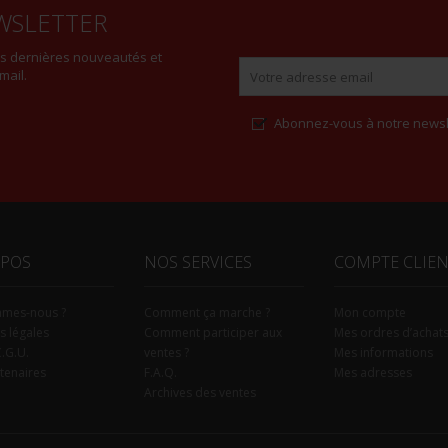
WSLETTER
es dernières nouveautés et
mail.
Abonnez-vous à notre newsl
Alternative:
OPOS
NOS SERVICES
COMPTE CLIE
mmes-nous ?
Comment ça marche ?
Mon compte
s légales
Comment participer aux
Mes ordres d’achat
C.G.U.
ventes ?
Mes informations
tenaires
F.A.Q.
Mes adresses
Archives des ventes