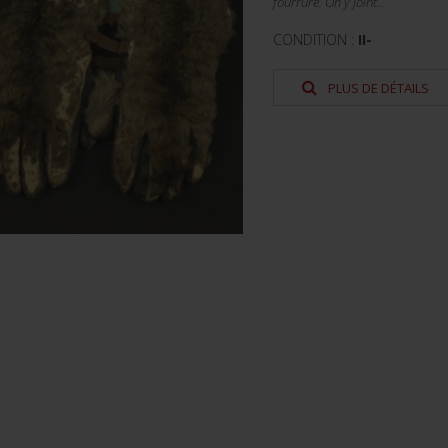
fourrure. On y joint...
CONDITION :
II-
PLUS DE DÉTAILS