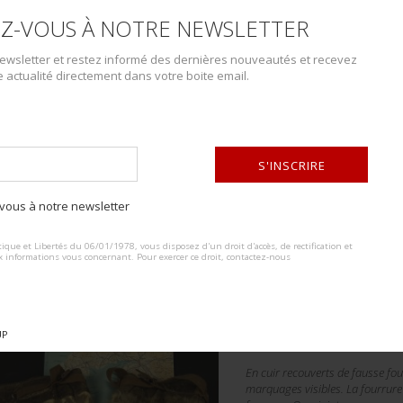
Z-VOUS À NOTRE NEWSLETTER
wsletter et restez informé des dernières nouveautés et recevez
e actualité directement dans votre boite email.
S'INSCRIRE
ous à notre newsletter
Lot n° : 77
ALTERNATIVE:
GANTS DE VOL BR
ique et Libertés du 06/01/1978, vous disposez d'un droit d'accès, de rectification et
x informations vous concernant. Pour exercer ce droit, contactez-nous
ESTIMATION :
40.00
€
UP
DÉTAILS :
En cuir recouverts de fausse fou
marquages visibles. La fourrure