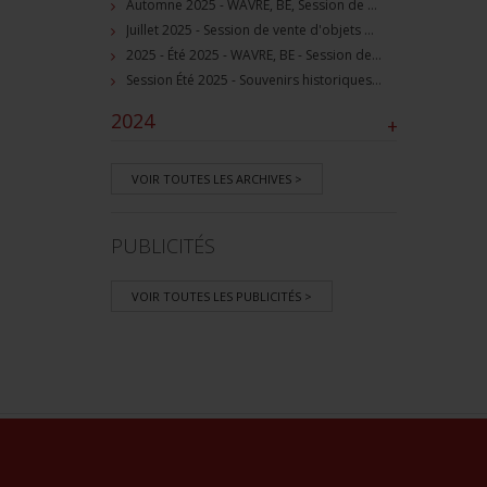
Automne 2025 - WAVRE, BE, Session de vente d'objets militaire et souvenirs historiques
Juillet 2025 - Session de vente d'objets militaire et historiques, Wavre, BE
2025 - Été 2025 - WAVRE, BE - Session de vente d'objets militaire et souvenirs historiques
Session Été 2025 - Souvenirs historiques et militaires
2024
+
VOIR TOUTES LES ARCHIVES >
PUBLICITÉS
VOIR TOUTES LES PUBLICITÉS >