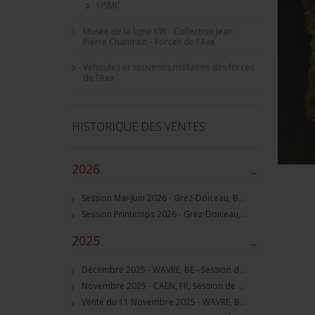
USMC
Musée de la ligne KW - Collection Jean
Pierre Chantrain - Forces de l'Axe
Véhicules et souvenirs militaires des forces
de l’Axe
HISTORIQUE DES VENTES
2026
–
Session Mai-Juin 2026 - Grez-Doiceau, BE - Session de vente d'objets militaire et souvenirs historiques
Session Printemps 2026 - Grez-Doiceau, BE - Session de vente d'objets militaire et souvenirs historiques
2025
–
Décembre 2025 - WAVRE, BE - Session de vente d'objets militaire et souvenirs historiques
Novembre 2025 - CAEN, FR, Session de vente d'objets et souvenirs militaires
Vente du 11 Novembre 2025 - WAVRE, BE, avec Militaria Auction