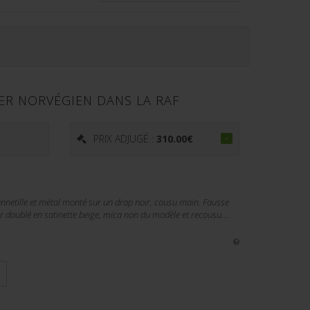
ER NORVÉGIEN DANS LA RAF
€
PRIX ADJUGÉ :
310.00
€
annetille et métal monté sur un drap noir, cousu main. Fausse
eur doublé en satinette beige, mica non du modèle et recousu....