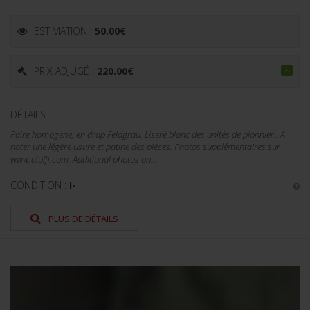
ESTIMATION :
50.00
€
PRIX ADJUGÉ :
220.00
€
DÉTAILS :
Paire homogène, en drap Feldgrau. Liseré blanc des unités de pionnier.. A
noter une légère usure et patine des pièces. Photos supplémentaires sur
www.aiolfi.com. Additional photos on...
CONDITION :
I-
PLUS DE DÉTAILS