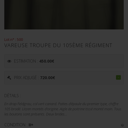
Lot n° : 500
VAREUSE TROUPE DU 105ÈME RÉGIMENT
ESTIMATION :
450.00
€
PRIX ADJUGÉ :
720.00
€
DÉTAILS :
En drap Feldgrau, col vert canard. Pattes d'épaule du premier type, chiffre
105 brodé. Litzen montés d'origine. Aigle de poitrine tissé monté main. Tous
les boutons sont présents. Deux brides...
CONDITION :
II+