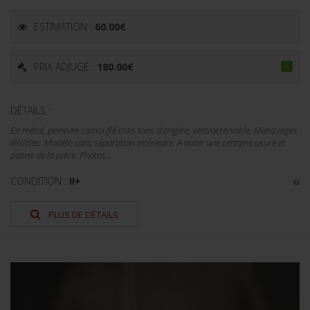
ESTIMATION :
60.00
€
PRIX ADJUGÉ :
180.00
€
DÉTAILS :
En métal, peinture camouflé trois tons d'origine, vert/ocre/sable. Marquages
illisibles. Modèle sans séparation intérieure. A noter une certaine usure et
patine de la pièce. Photos...
CONDITION :
II+
PLUS DE DÉTAILS