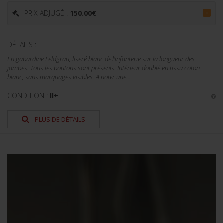
PRIX ADJUGÉ :
150.00
€
=
DÉTAILS :
En gabardine Feldgrau, liseré blanc de l'infanterie sur la longueur des
jambes. Tous les boutons sont présents. Intérieur doublé en tissu coton
blanc, sans marquages visibles. A noter une...
CONDITION :
II+
PLUS DE DÉTAILS