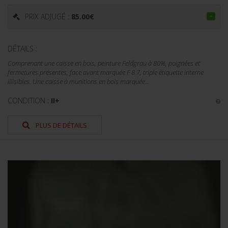
PRIX ADJUGÉ :
85.00
€
DÉTAILS :
Comprenant une caisse en bois, peinture Feldgrau à 80%, poignées et
fermetures présentes, face avant marquée F 8 7, triple étiquette interne
illisibles. Une caisse à munitions en bois marquée...
CONDITION :
II+
PLUS DE DÉTAILS