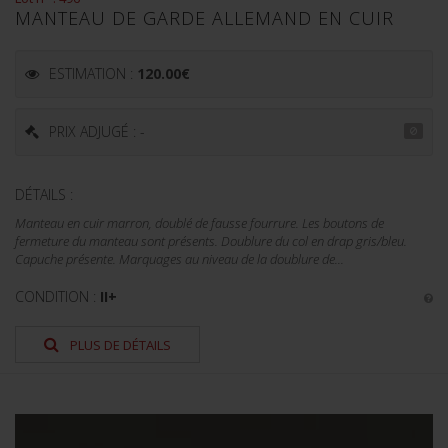
MANTEAU DE GARDE ALLEMAND EN CUIR
ESTIMATION :
120.00
€
PRIX ADJUGÉ : -
DÉTAILS :
Manteau en cuir marron, doublé de fausse fourrure. Les boutons de
fermeture du manteau sont présents. Doublure du col en drap gris/bleu.
Capuche présente. Marquages au niveau de la doublure de...
CONDITION :
II+
PLUS DE DÉTAILS