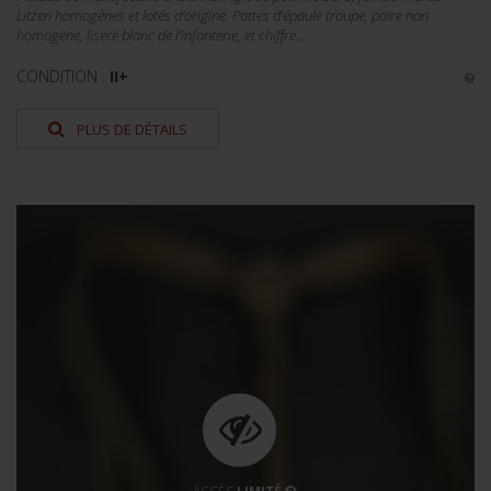
Litzen homogènes et lotés d'origine. Pattes d'épaule troupe, paire non
homogène, liseré blanc de l'infanterie, et chiffre...
CONDITION :
II+
PLUS DE DÉTAILS