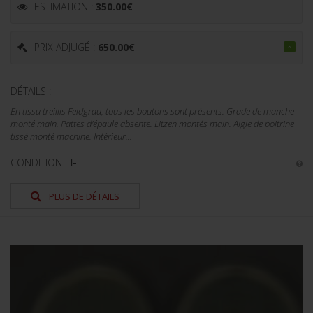
ESTIMATION :
350.00
€
PRIX ADJUGÉ :
650.00
€
DÉTAILS :
En tissu treillis Feldgrau, tous les boutons sont présents. Grade de manche
monté main. Pattes d'épaule absente. Litzen montés main. Aigle de poitrine
tissé monté machine. Intérieur...
CONDITION :
I-
PLUS DE DÉTAILS