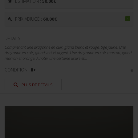
ESTIMATION :
50.00
€
PRIX ADJUGÉ :
60.00
€
DÉTAILS :
Comprenant une dragonne en cuir, gland blanc et rouge, tige jaune. Une
dragonne en cuir, gland vert et argent. Une dragonne en cuir marron, gland
marron et orange. A noter une certaine usure et...
CONDITION :
II+
PLUS DE DÉTAILS