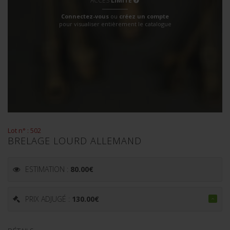
ACCÈS
LIMITÉ
Connectez-vous
ou
créez un compte
pour visualiser entièrement le catalogue
Lot n° : 502
BRELAGE LOURD ALLEMAND
ESTIMATION :
80.00
€
PRIX ADJUGÉ :
130.00
€