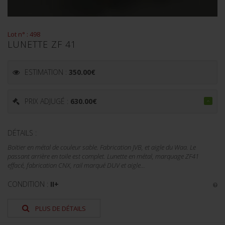
Lot n° : 498
LUNETTE ZF 41
ESTIMATION :
350.00
€
PRIX ADJUGÉ :
630.00
€
DÉTAILS :
Boitier en métal de couleur sable. Fabrication JVB, et aigle du Waa. Le
passant arrière en toile est complet. Lunette en métal, marquage ZF41
effacé, fabrication CNX, rail marqué DUV et aigle...
CONDITION :
II+
PLUS DE DÉTAILS