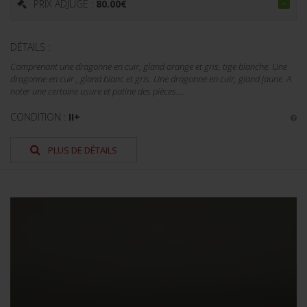
PRIX ADJUGÉ :
80.00
€
DÉTAILS :
Comprenant une dragonne en cuir, gland orange et gris, tige blanche. Une
dragonne en cuir , gland blanc et gris. Une dragonne en cuir, gland jaune. A
noter une certaine usure et patine des pièces....
CONDITION :
II+
PLUS DE DÉTAILS