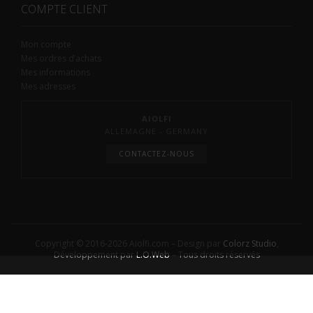
COMPTE CLIENT
Mon compte
Mes ordres d’achats
Mes informations
Mes adresses
AIOLFI
ALLEMAGNE - GERMANY
CONTACTEZ-NOUS
Copyright © 2016-2026 Aiolfi.com – Design par
Colorz Studio
,
Développement par
L.O.Web
– Tous droits réservés