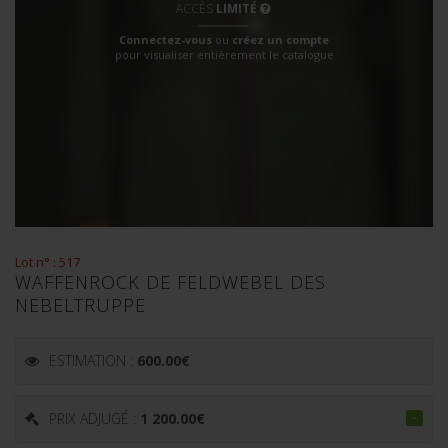
ACCÈS
LIMITÉ
Connectez-vous
ou
créez un compte
pour visualiser entièrement le catalogue
Lot n° : 517
WAFFENROCK DE FELDWEBEL DES
NEBELTRUPPE
ESTIMATION :
600.00
€
PRIX ADJUGÉ :
1 200.00
€