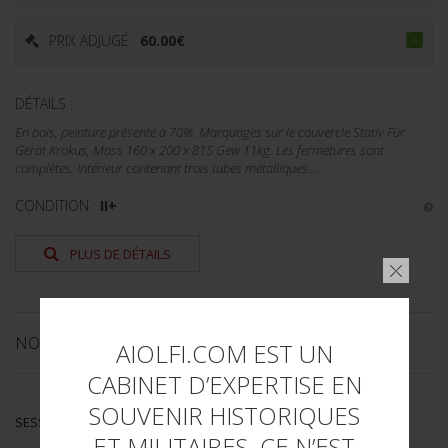
PRIX ADJUGÉ :
60.00
€
DÉTAILS :
En bois, peinture présente à 70%. Marquages sur le couvercle Stativ Für
Gerät Krokus, Mass 160 x 200 x 815 Gew 11kg. Les fermetures sont
complètes. Intérieur contenant trois tubes métalliques....
CONDITION :
II+
PLUS DE DÉTAILS
NOS CATALOGUES
AIOLFI.COM EST UN
CABINET D’EXPERTISE EN
SOUVENIR HISTORIQUES
SESSION DE PRINTEMPS 2019
ET MILITAIRES. CE N’EST