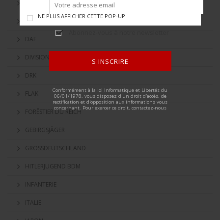
CAVALERIE
NE PLUS AFFICHER CETTE POP-UP
CORPS DES OFFICIERS
Abonnez-vous à notre newsletter
DAF
DIVISION HERMANN GÖRING
S'INSCRIRE
DRK
ALTERNATIVE:
Conformément à la loi Informatique et Libertés du
FLAK
06/01/1978, vous disposez d'un droit d'accès, de
rectification et d'opposition aux informations vous
concernant. Pour exercer ce droit, contactez-nous
FORÊSTIER DU REICH
GEBIRGSJÄGER
GROSSDEUTSCHLAND
HITLERJUGEND BDM
INFANTERIE
ITALIE