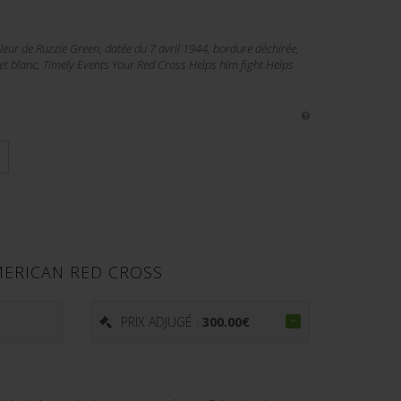
eur de Ruzzie Green, datée du 7 avril 1944, bordure déchirée,
 et blanc, Timely Events Your Red Cross Helps him fight Helps
MERICAN RED CROSS
€
PRIX ADJUGÉ :
300.00
€