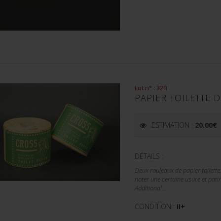
Lot n° : 320
PAPIER TOILETTE 
ESTIMATION :
20.00
€
DÉTAILS :
Deux rouleaux de papier toilette
noter une certaine usure et pat
Additional...
CONDITION :
II+