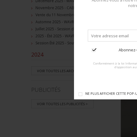
Abonnez-vous à notre ne
Décembre 2025 - WAVRE, BE - Session de vente d'objets militaire et souvenirs historiques
notr
Novembre 2025 - CAEN, FR, Session de vente d'objets et souvenirs militaires
Vente du 11 Novembre 2025 - WAVRE, BE, avec Militaria Auction
Automne 2025 - WAVRE, BE, Session de vente d'objets militaire et souvenirs historiques
Juillet 2025 - Session de vente d'objets militaire et historiques, Wavre, BE
2025 - Été 2025 - WAVRE, BE - Session de vente d'objets militaire et souvenirs historiques
Session Été 2025 - Souvenirs historiques et militaires
Abonnez-v
2024
+
Conformément à la loi Informat
d'opposition au
VOIR TOUTES LES ARCHIVES >
PUBLICITÉS
NE PLUS AFFICHER CETTE POP-
VOIR TOUTES LES PUBLICITÉS >