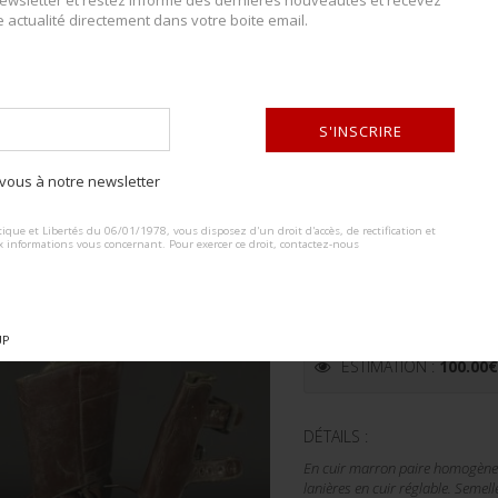
wsletter et restez informé des dernières nouveautés et recevez
e actualité directement dans votre boite email.
S'INSCRIRE
ous à notre newsletter
ALTERNATIVE:
ique et Libertés du 06/01/1978, vous disposez d'un droit d'accès, de rectification et
x informations vous concernant. Pour exercer ce droit, contactez-nous
Lot n° : 322
BUCKLE BOOTS DES
US
UP
ESTIMATION :
100.00
DÉTAILS :
En cuir marron paire homogène. 
lanières en cuir réglable. Semell