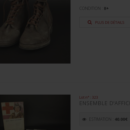
CONDITION :
II+
PLUS DE DÉTAILS
Lot n° : 323
ENSEMBLE D'AFFIC
ESTIMATION :
40.00
€