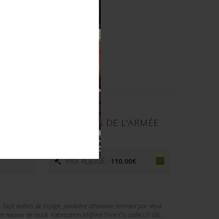
 AUXILIAIES FÉMININS DE L'ARMÉE
€
PRIX ADJUGÉ :
110.00
€
Sept œillets de laçage, jambière attenante fermant par deux
es neuves de stock. Fabrication Milford Shoe Co, taille US 6B,...