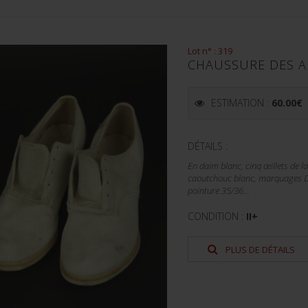
Lot n° : 319
CHAUSSURE DES AU
ESTIMATION :
60.00
€
DÉTAILS :
En daim blanc, cinq œillets de l
caoutchouc blanc, marquages D
pointure 35/36...
CONDITION :
II+
PLUS DE DÉTAILS