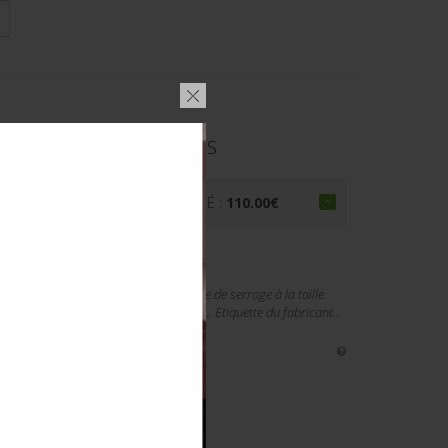
UXILIAIRES FÉMININS US
PRIX ADJUGÉ :
110.00
€
 sont présents ainsi que la cordelette de serrage à la taille.
ckets Field M-1943 Women's, taille 18L. Etiquette du fabricant...