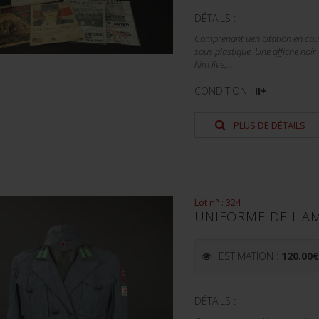
DÉTAILS :
Comprenant uen citation en coul
sous plastique. Une affiche noir
him live,...
CONDITION :
II+
PLUS DE DÉTAILS
Lot n° : 324
UNIFORME DE L'A
ESTIMATION :
120.00
DÉTAILS :