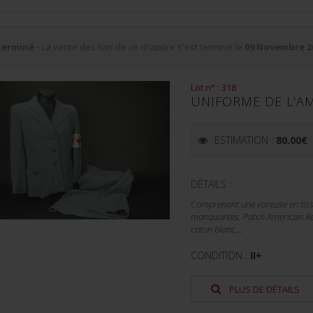
terminé
- La vente des lots de ce chapitre s'est terminé le
09 Novembre 2
Lot n° : 318
UNIFORME DE L'A
ESTIMATION :
80.00
€
DÉTAILS :
Comprenant une vareuse en tissu 
manquantes. Patch American Red
coton blanc,...
CONDITION :
II+
PLUS DE DÉTAILS