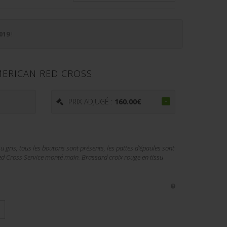
019
!
MERICAN RED CROSS
PRIX ADJUGÉ :
160.00
€
gris, tous les boutons sont présents, les pattes d'épaules sont
 Cross Service monté main. Brassard croix rouge en tissu