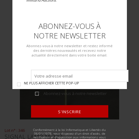
ABONNEZ-VOUS À
NOTRE NEWSLETTER
Abonnez-vous à notre newsletter et restez informé
des dernières nouveautés et recevez notre
actualité directement dans votre boite email.
NE PLUS AFFICHER CETTE POP-UP
Abonnez-vous à notre newsletter
S'INSCRIRE
ALTERNATIVE:
Lot n° : 346
Conformément à la loi Informatique et Libertés du
06/01/1978, vous disposez d'un droit d'accès, de
SIGNAL LAMP M-227
rectification et d'opposition aux informations vous