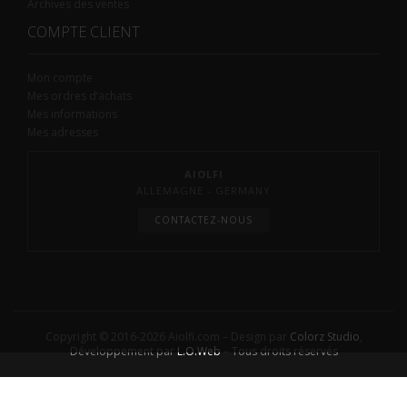
Archives des ventes
COMPTE CLIENT
Mon compte
Mes ordres d’achats
Mes informations
Mes adresses
AIOLFI
ALLEMAGNE - GERMANY
CONTACTEZ-NOUS
Copyright © 2016-2026 Aiolfi.com – Design par
Colorz Studio
,
Développement par
L.O.Web
– Tous droits réservés