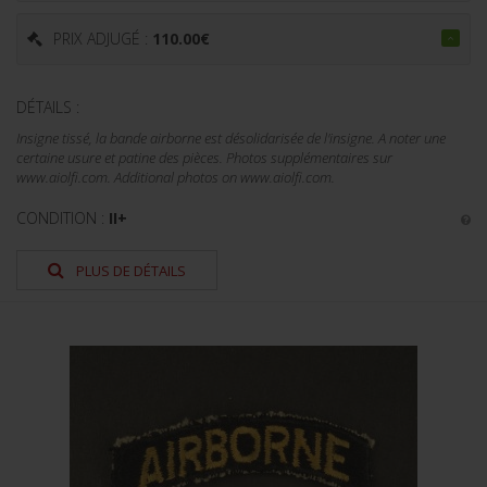
PRIX ADJUGÉ :
110.00
€
DÉTAILS :
Insigne tissé, la bande airborne est désolidarisée de l'insigne. A noter une
certaine usure et patine des pièces. Photos supplémentaires sur
www.aiolfi.com. Additional photos on www.aiolfi.com.
CONDITION :
II+
PLUS DE DÉTAILS