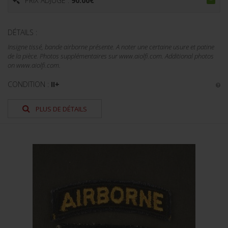
PRIX ADJUGÉ :
90.00
€
DÉTAILS :
Insigne tissé, bande airborne présente. A noter une certaine usure et patine
de la pièce. Photos supplémentaires sur www.aiolfi.com. Additional photos
on www.aiolfi.com.
CONDITION :
II+
PLUS DE DÉTAILS