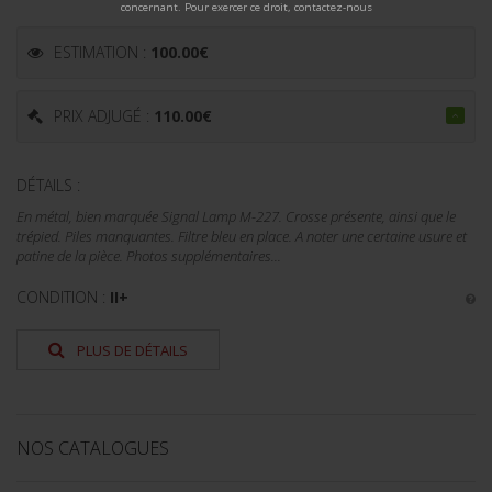
concernant. Pour exercer ce droit, contactez-nous
ESTIMATION :
100.00
€
PRIX ADJUGÉ :
110.00
€
DÉTAILS :
En métal, bien marquée Signal Lamp M-227. Crosse présente, ainsi que le
trépied. Piles manquantes. Filtre bleu en place. A noter une certaine usure et
patine de la pièce. Photos supplémentaires...
CONDITION :
II+
PLUS DE DÉTAILS
NOS CATALOGUES