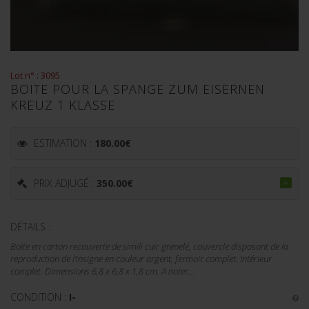
Lot n° : 3095
BOITE POUR LA SPANGE ZUM EISERNEN
KREUZ 1 KLASSE
ESTIMATION :
180.00
€
PRIX ADJUGÉ :
350.00
€
DÉTAILS :
Boite en carton recouverte de simili cuir grenelé, couvercle disposant de la
reproduction de l'insigne en couleur argent, fermoir complet. Intérieur
complet. Dimensions 6,8 x 6,8 x 1,8 cm. A noter...
CONDITION :
I-