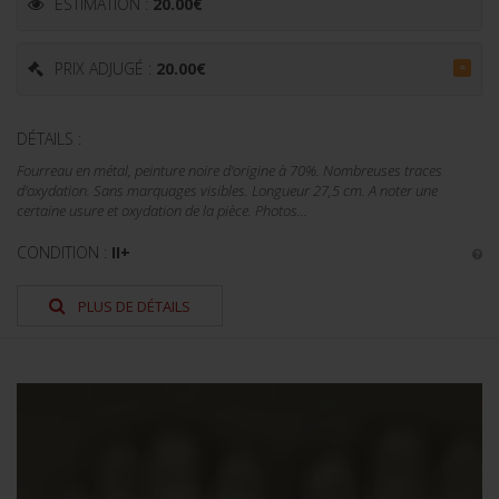
ESTIMATION :
20.00
€
PRIX ADJUGÉ :
20.00
€
=
DÉTAILS :
Fourreau en métal, peinture noire d'origine à 70%. Nombreuses traces
d'oxydation. Sans marquages visibles. Longueur 27,5 cm. A noter une
certaine usure et oxydation de la pièce. Photos...
CONDITION :
II+
PLUS DE DÉTAILS