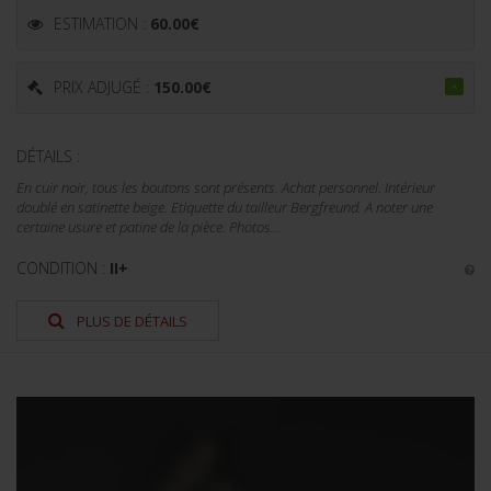
ESTIMATION :
60.00
€
PRIX ADJUGÉ :
150.00
€
DÉTAILS :
En cuir noir, tous les boutons sont présents. Achat personnel. Intérieur
doublé en satinette beige. Etiquette du tailleur Bergfreund. A noter une
certaine usure et patine de la pièce. Photos...
CONDITION :
II+
PLUS DE DÉTAILS