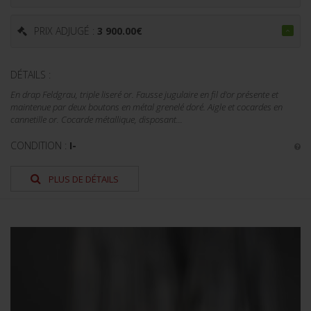
PRIX ADJUGÉ :
3 900.00
€
DÉTAILS :
En drap Feldgrau, triple liseré or. Fausse jugulaire en fil d'or présente et
maintenue par deux boutons en métal grenelé doré. Aigle et cocardes en
cannetille or. Cocarde métallique, disposant...
CONDITION :
I-
PLUS DE DÉTAILS