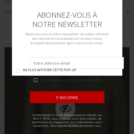
aux collectionneurs, amateur...
CONDITION :
I+
ABONNEZ-VOUS À
NOTRE NEWSLETTER
PLUS DE DÉTAILS
Abonnez-vous à notre newsletter et restez informé
des dernières nouveautés et recevez notre
actualité directement dans votre boite email.
NE PLUS AFFICHER CETTE POP-UP
Abonnez-vous à notre newsletter
S'INSCRIRE
ALTERNATIVE:
Conformément à la loi Informatique et Libertés du
06/01/1978, vous disposez d'un droit d'accès, de
rectification et d'opposition aux informations vous
ACCÈS
LIMITÉ
concernant. Pour exercer ce droit, contactez-nous