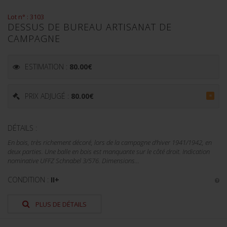
Lot n° : 3103
DESSUS DE BUREAU ARTISANAT DE
CAMPAGNE
ESTIMATION :
80.00
€
PRIX ADJUGÉ :
80.00
€
=
DÉTAILS :
En bois, très richement décoré, lors de la campagne d'hiver 1941/1942, en
deux parties. Une balle en bois est manquante sur le côté droit. Indication
nominative UFFZ Schnabel 3/576. Dimensions...
CONDITION :
II+
PLUS DE DÉTAILS