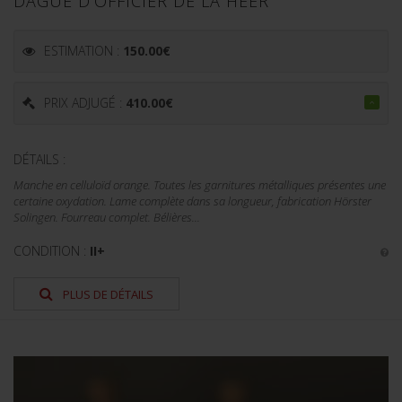
DAGUE D'OFFICIER DE LA HEER
ESTIMATION :
150.00
€
PRIX ADJUGÉ :
410.00
€
DÉTAILS :
Manche en celluloïd orange. Toutes les garnitures métalliques présentes une
certaine oxydation. Lame complète dans sa longueur, fabrication Hörster
Solingen. Fourreau complet. Bélières...
CONDITION :
II+
PLUS DE DÉTAILS