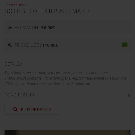
Lot n° : 3093
BOTTES D'OFFICIER ALLEMAND
ESTIMATION :
50.00
€
PRIX ADJUGÉ :
110.00
€
DÉTAILS :
Tiges hautes, en cuir noir, semelles lisses, talons en caoutchouc.
Embauchoirs présents. Paire homogène. Approximativement une pointure
40 française. A noter une certaine usure et patine des...
CONDITION :
II+
PLUS DE DÉTAILS