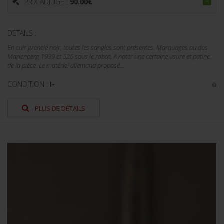
PRIX ADJUGÉ :
90.00
€
DÉTAILS :
En cuir grenelé noir, toutes les sangles sont présentes. Marquages au dos
Marienberg 1939 et 526 sous le rabat. A noter une certaine usure et patine
de la pièce. Le matériel allemand proposé...
CONDITION :
I-
PLUS DE DÉTAILS