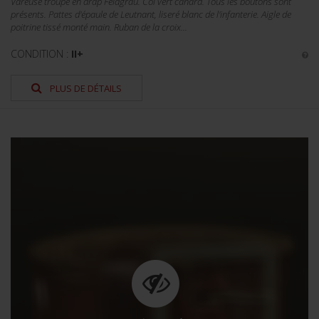
Vareuse troupe en drap Feldgrau. Col vert canard. Tous les boutons sont
présents. Pattes d'épaule de Leutnant, liseré blanc de l'infanterie. Aigle de
poitrine tissé monté main. Ruban de la croix...
CONDITION :
II+
PLUS DE DÉTAILS