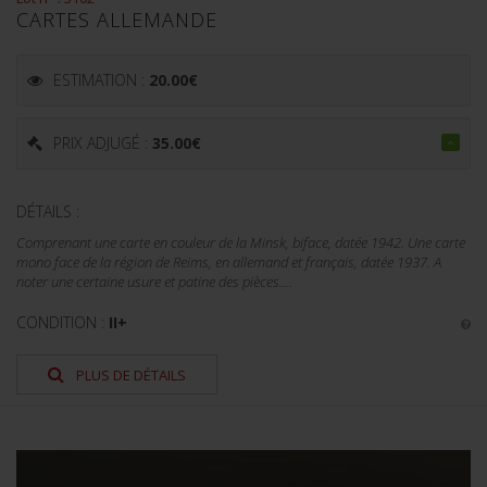
CARTES ALLEMANDE
ESTIMATION :
20.00
€
PRIX ADJUGÉ :
35.00
€
DÉTAILS :
Comprenant une carte en couleur de la Minsk, biface, datée 1942. Une carte
mono face de la région de Reims, en allemand et français, datée 1937. A
noter une certaine usure et patine des pièces....
CONDITION :
II+
PLUS DE DÉTAILS