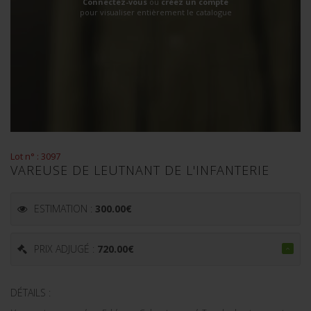
Connectez-vous
ou
créez un compte
pour visualiser entièrement le catalogue
Lot n° : 3097
VAREUSE DE LEUTNANT DE L'INFANTERIE
ESTIMATION :
300.00
€
PRIX ADJUGÉ :
720.00
€
DÉTAILS :