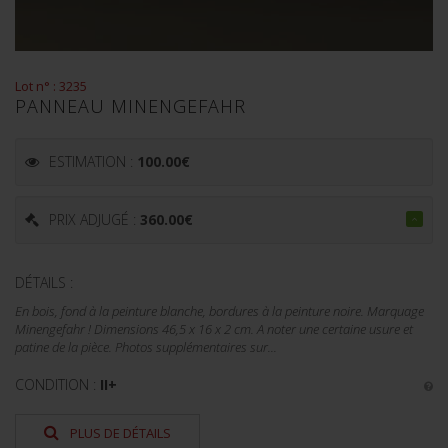
Lot n° : 3235
PANNEAU MINENGEFAHR
ESTIMATION :
100.00
€
PRIX ADJUGÉ :
360.00
€
DÉTAILS :
En bois, fond à la peinture blanche, bordures à la peinture noire. Marquage
Minengefahr ! Dimensions 46,5 x 16 x 2 cm. A noter une certaine usure et
patine de la pièce. Photos supplémentaires sur...
CONDITION :
II+
PLUS DE DÉTAILS