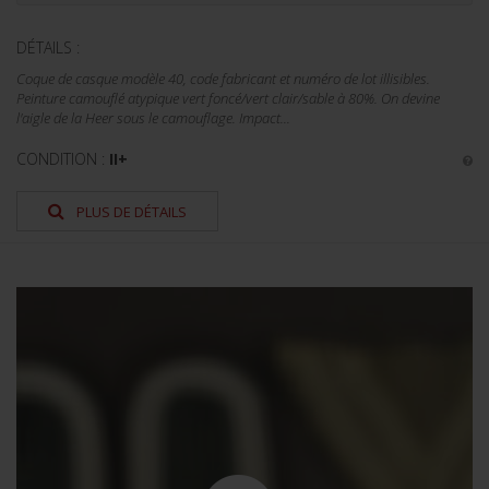
DÉTAILS :
Coque de casque modèle 40, code fabricant et numéro de lot illisibles.
Peinture camouflé atypique vert foncé/vert clair/sable à 80%. On devine
l'aigle de la Heer sous le camouflage. Impact...
CONDITION :
II+
PLUS DE DÉTAILS