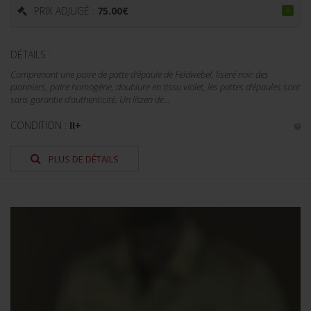
PRIX ADJUGÉ :
75.00
€
DÉTAILS :
Comprenant une paire de patte d'épaule de Feldwebel, liseré noir des
pionniers, paire homogène, doublure en tissu violet, les pattes d'épaules sont
sans garantie d'authenticité. Un litzen de...
CONDITION :
II+
PLUS DE DÉTAILS