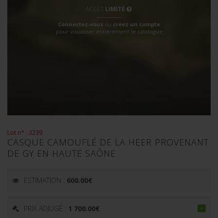
ACCÈS
LIMITÉ
Connectez-vous
ou
créez un compte
pour visualiser entièrement le catalogue
Lot n° : 3239
CASQUE CAMOUFLÉ DE LA HEER PROVENANT
DE GY EN HAUTE SAÔNE
ESTIMATION :
600.00
€
PRIX ADJUGÉ :
1 700.00
€