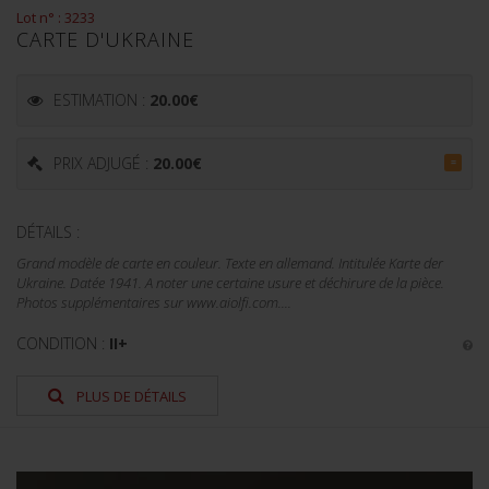
Lot n° : 3233
CARTE D'UKRAINE
ESTIMATION :
20.00
€
PRIX ADJUGÉ :
20.00
€
=
DÉTAILS :
Grand modèle de carte en couleur. Texte en allemand. Intitulée Karte der
Ukraine. Datée 1941. A noter une certaine usure et déchirure de la pièce.
Photos supplémentaires sur www.aiolfi.com....
CONDITION :
II+
PLUS DE DÉTAILS