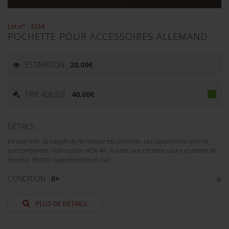
Lot n° : 3234
POCHETTE POUR ACCESSOIRES ALLEMAND
ESTIMATION :
20.00
€
PRIX ADJUGÉ :
40.00
€
DÉTAILS :
En cuir noir, la sangle de fermeture est présente. Les séparations interne
sont présentes. Fabrication HOK 44. A noter une certaine usure et patine de
la pièce. Photos supplémentaires sur...
CONDITION :
II+
PLUS DE DÉTAILS