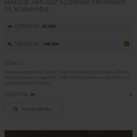
MASQUE ANTI-GAZ ALLEMAND PROVENANT
DE NORMANDIE
ESTIMATION :
30.00
€
PRIX ADJUGÉ :
100.00
€
DÉTAILS :
Masque en caoutchouc, taille 2, toutes les sangles sont présentes. Filtre FE
37 complet avec son aigle WAA. Chiffon présent. A noter une légère usure et
patine de la pièce. Selon les...
CONDITION :
II+
PLUS DE DÉTAILS