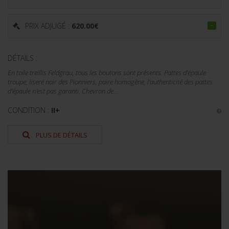
PRIX ADJUGÉ :
620.00
€
DÉTAILS :
En toile treillis Feldgrau, tous les boutons sont présents. Pattes d'épaule
troupe, liseré noir des Pionniers, paire homogène, l'authenticité des pattes
d'épaule n'est pas garanti. Chevron de...
CONDITION :
II+
PLUS DE DÉTAILS