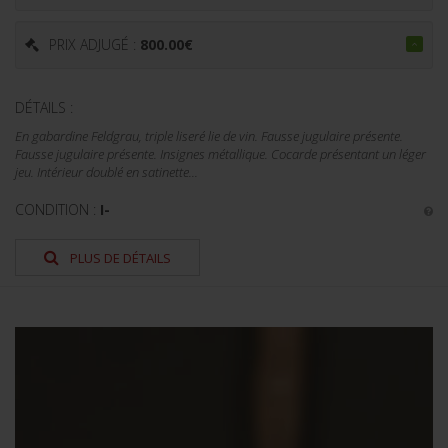
PRIX ADJUGÉ :
800.00
€
DÉTAILS :
En gabardine Feldgrau, triple liseré lie de vin. Fausse jugulaire présente.
Fausse jugulaire présente. Insignes métallique. Cocarde présentant un léger
jeu. Intérieur doublé en satinette...
CONDITION :
I-
PLUS DE DÉTAILS