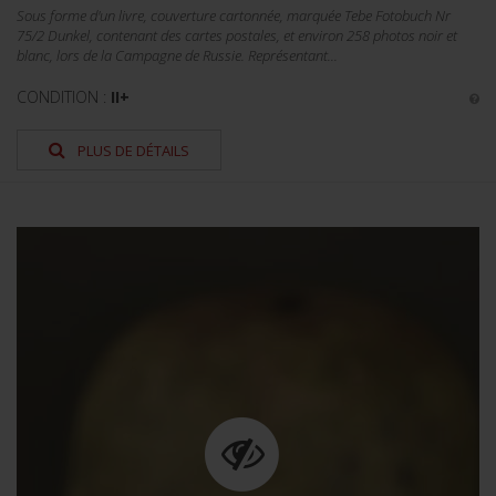
Sous forme d'un livre, couverture cartonnée, marquée Tebe Fotobuch Nr
75/2 Dunkel, contenant des cartes postales, et environ 258 photos noir et
blanc, lors de la Campagne de Russie. Représentant...
CONDITION :
II+
PLUS DE DÉTAILS