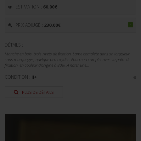
ESTIMATION :
60.00
€
PRIX ADJUGÉ :
230.00
€
DÉTAILS :
Manche en bois, trois rivets de fixation. Lame complète dans sa longueur,
sans marquages, quelque peu oxydée. Fourreau complet avec sa patte de
fixation, en couleur d'origine à 80%. A noter une...
CONDITION :
II+
PLUS DE DÉTAILS