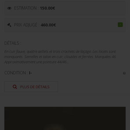
ESTIMATION :
150.00
€
PRIX ADJUGÉ :
460.00
€
DÉTAILS :
En cuir fauve, quatre œillets et trois crochets de laçage. Les lacets sont
manquants. Semelles et talon en cuir, cloutées et ferrées. Marquées 46.
Approximativement une pointure 44/46...
CONDITION :
I-
PLUS DE DÉTAILS