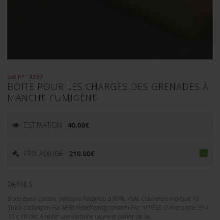
Lot n° : 3237
BOITE POUR LES CHARGES DES GRENADES À
MANCHE FUMIGÈNE
ESTIMATION :
40.00
€
PRIX ADJUGÉ :
210.00
€
DÉTAILS :
Boite épais carton, peinture Feldgrau à 80%. Vide. Couvercle marqué 10
Stück Ladungen Für M38 Nebelhandgranaten Enz 3/1938. Dimensions 35 x
15 x 10 cm. A noter une certaine usure et patine de la...