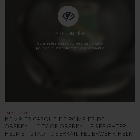
ACCÈS
LIMITÉ
Connectez-vous
ou
créez un compte
pour visualiser entièrement le catalogue
Lot n° : 2181
POMPIER CASQUE DE POMPIER DE
OBERKAIL. CITY OF OBERKAIL FIREFIGHTER
HELMET. STADT OBERKAIL FEUERWEHR HELM