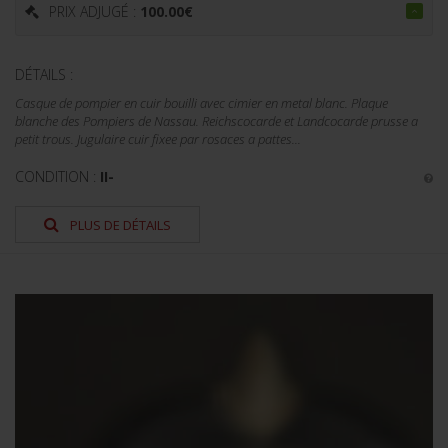
PRIX ADJUGÉ :
100.00
€
DÉTAILS :
Casque de pompier en cuir bouilli avec cimier en metal blanc. Plaque
blanche des Pompiers de Nassau. Reichscocarde et Landcocarde prusse a
petit trous. Jugulaire cuir fixee par rosaces a pattes...
CONDITION :
II-
PLUS DE DÉTAILS