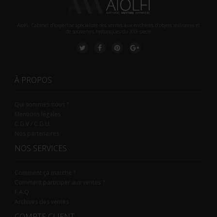
Aiolfi, Cabinet d’expertise spécialiste des ventes aux enchères d'objets militaires et
de souvenirs historiques du XXè siecle
À PROPOS
Qui sommes-nous ?
Mentions légales
C.G.V / C.G.U.
Nos partenaires
NOS SERVICES
Comment ça marche ?
Comment participer aux ventes ?
F.A.Q.
Archives des ventes
COMPTE CLIENT