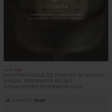
ACCÈS
LIMITÉ
Connectez-vous
ou
créez un compte
pour visualiser entièrement le catalogue
Lot n° : 2180
POMPIER CASQUE DE POMPIER DE NASSAU.
NASSAU FIREFIGHTER HELMET.
NASSAUISCHER FEUERWEHR HELM
ESTIMATION :
50.00
€