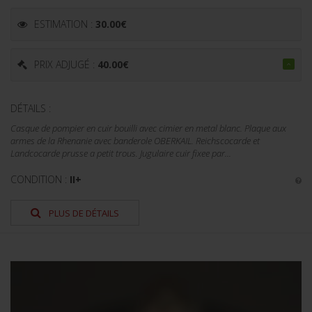
ESTIMATION :
30.00
€
PRIX ADJUGÉ :
40.00
€
DÉTAILS :
Casque de pompier en cuir bouilli avec cimier en metal blanc. Plaque aux
armes de la Rhenanie avec banderole OBERKAIL. Reichscocarde et
Landcocarde prusse a petit trous. Jugulaire cuir fixee par...
CONDITION :
II+
PLUS DE DÉTAILS