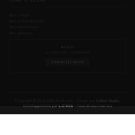
Mon compte
Mes ordres d’achats
Mes informations
Mes adresses
AIOLFI
ALLEMAGNE - GERMANY
CONTACTEZ-NOUS
Copyright © 2016-2026 Aiolfi.com – Design par
Colorz Studio
,
Développement par
L.O.Web
– Tous droits réservés