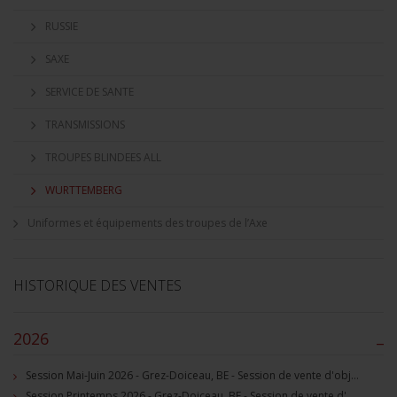
RUSSIE
SAXE
SERVICE DE SANTE
TRANSMISSIONS
TROUPES BLINDEES ALL
WURTTEMBERG
Uniformes et équipements des troupes de l’Axe
HISTORIQUE DES VENTES
2026
–
Session Mai-Juin 2026 - Grez-Doiceau, BE - Session de vente d'objets militaire et souvenirs historiques
Session Printemps 2026 - Grez-Doiceau, BE - Session de vente d'objets militaire et souvenirs historiques