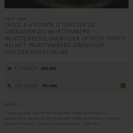
Lot n° : 2241
CASQUE A POINTE D OFFICIER DE
GRENADIER DU WURTTEMBERG.
WURTTEMBERG GRENADIER OFFICER SPIKED
HELMET. WURTTEMBERG GRENADIER
OFFIZIER PICKELHAUBE
ESTIMATION :
350.00
€
PRIX ADJUGÉ :
750.00
€
DÉTAILS :
Casque a pointe a garnitures maillechort. Plaque aux armes du
Wurttemberg, les bois du cerf manquant. Pointe devissable sur embase
trefle avec Perlring, fixee par vis a tete en etoile, 2 sont des...