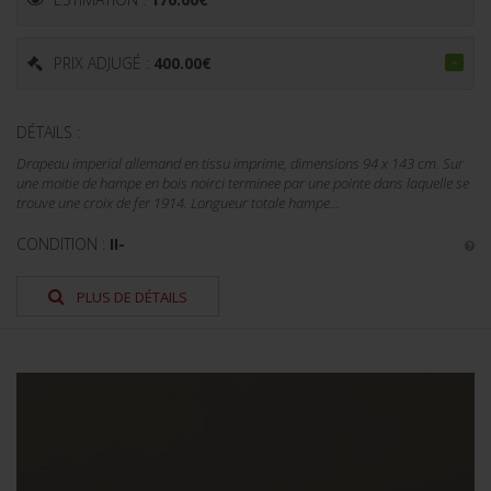
PRIX ADJUGÉ :
400.00
€
DÉTAILS :
Drapeau imperial allemand en tissu imprime, dimensions 94 x 143 cm. Sur
une moitie de hampe en bois noirci terminee par une pointe dans laquelle se
trouve une croix de fer 1914. Longueur totale hampe...
CONDITION :
II-
PLUS DE DÉTAILS