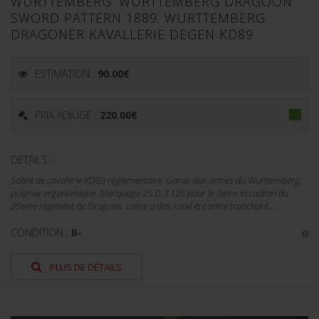
WURTTEMBERG. WURTTEMBERG DRAGOON
SWORD PATTERN 1889. WURTTEMBERG
DRAGONER KAVALLERIE DEGEN KD89
ESTIMATION :
90.00
€
PRIX ADJUGÉ :
220.00
€
DÉTAILS :
Sabre de cavalerie KD89 reglementaire. Garde aux armes du Wurttemberg,
poignee ergonomique. Marquage 25 D.3.125 pour le 3eme escadron du
25eme regiment de Dragons. Lame a dos rond et contre tranchant...
CONDITION :
II-
PLUS DE DÉTAILS