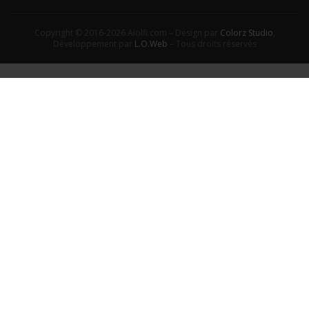
Copyright © 2016-2026 Aiolfi.com – Design par
Colorz Studio
,
Développement par
L.O.Web
– Tous droits réservés