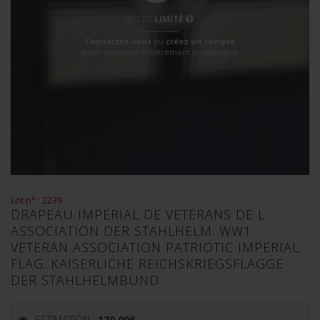
ACCÈS
LIMITÉ
Connectez-vous
ou
créez un compte
pour visualiser entièrement le catalogue
Lot n° : 2239
DRAPEAU IMPERIAL DE VETERANS DE L
ASSOCIATION DER STAHLHELM. WW1
VETERAN ASSOCIATION PATRIOTIC IMPERIAL
FLAG. KAISERLICHE REICHSKRIEGSFLAGGE
DER STAHLHELMBUND
ESTIMATION :
170.00
€