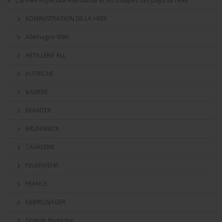
L’armée impériale Allemande et les troupes des pays de l’Axe
ADMINISTRATION DE LA HEER
Allemagne WWI
ARTILLERIE ALL
AUTRICHE
BAVIERE
BEAMTER
BRUNSWICK
CAVALERIE
FEUERWEHR
FRANCE
GEBIRGSJÄGER
Grande Bretagne