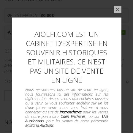
ESTIMATION :
30.00
€
AIOLFI.COM EST UN
PRIX ADJUGÉ :
70.00
€
CABINET D’EXPERTISE EN
SOUVENIR HISTORIQUES
DÉTAILS :
ET MILITAIRES. CE N’EST
Insigne Deutsche Lufthansa. En cannetille or. Bien marque DLH. Dos de la
piece double en papier. Traces de demontage. Un manque au niveau de la
PAS UN SITE DE VENTE
partie inferieur de l insigne. A noter une certaine...
EN LIGNE
CONDITION :
II+
Nous ne sommes pas un site de vente en ligne,
nous fournissons ici des informations sur les
PLUS DE DÉTAILS
différents lots de nos ventes aux enchères passées
ou à venir. Si vous souhaitez enchérir sur un lot
d'une future vente, nous vous invitons à vous
connecter au site de
Interenchères
pour les ventes
de notre partenaire
Caen Enchères
, ou sur
Live
Auctioneers
pour les ventes de notre partenaire
NOS CATALOGUES
Militaria Auctions
.