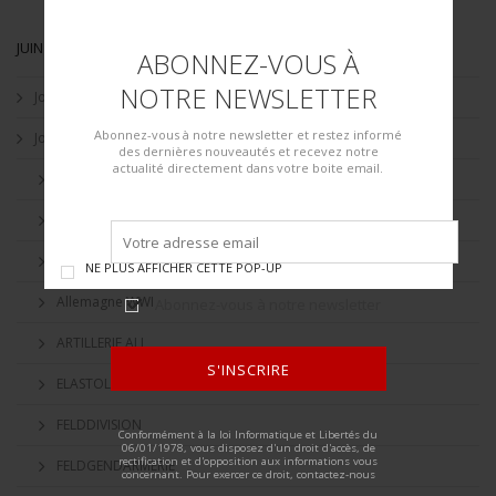
JUIN 2023 - WAVRE, BE - COLLECTION JEAN-PIERRE CHANTRAIN
ABONNEZ-VOUS À
NOTRE NEWSLETTER
Jour 1 - 30 Juin 2023
Abonnez-vous à notre newsletter et restez informé
Jour 2 - 1 Juillet 2023
des dernières nouveautés et recevez notre
actualité directement dans votre boite email.
ADMINISTRATION DE LA HEER
AFRIKAKORPS
AFRIKAKORPS LUFTWAFFE
NE PLUS AFFICHER CETTE POP-UP
Allemagne WWI
Abonnez-vous à notre newsletter
ARTILLERIE ALL
S'INSCRIRE
ELASTOLIN
ALTERNATIVE:
FELDDIVISION
Conformément à la loi Informatique et Libertés du
06/01/1978, vous disposez d'un droit d'accès, de
rectification et d'opposition aux informations vous
FELDGENDARMERIE
concernant. Pour exercer ce droit, contactez-nous