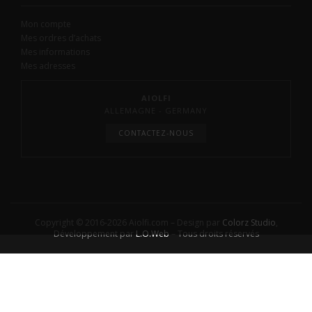
Mon compte
Mes ordres d’achats
Mes informations
Mes adresses
AIOLFI
ALLEMAGNE - GERMANY
CONTACTEZ-NOUS
Copyright © 2016-2026 Aiolfi.com – Design par
Colorz Studio
,
Développement par
L.O.Web
– Tous droits réservés