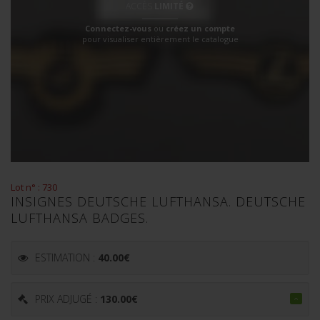
ACCÈS
LIMITÉ
Connectez-vous
ou
créez un compte
pour visualiser entièrement le catalogue
Lot n° : 730
INSIGNES DEUTSCHE LUFTHANSA. DEUTSCHE
LUFTHANSA BADGES.
ESTIMATION :
40.00
€
PRIX ADJUGÉ :
130.00
€