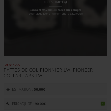
ACCÈS
LIMITÉ
Connectez-vous
ou
créez un compte
pour visualiser entièrement le catalogue
Lot n° : 755
PATTES DE COL PIONNIER LW. PIONEER
COLLAR TABS LW.
ESTIMATION :
50.00
€
PRIX ADJUGÉ :
90.00
€