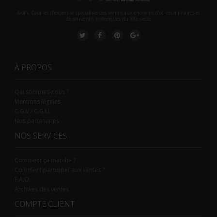
Aiolfi, Cabinet d’expertise spécialiste des ventes aux enchères d'objets militaires et
de souvenirs historiques du XXè siecle
À PROPOS
Qui sommes-nous ?
Mentions légales
C.G.V / C.G.U.
Nos partenaires
NOS SERVICES
Comment ça marche ?
Comment participer aux ventes ?
F.A.Q.
Archives des ventes
COMPTE CLIENT