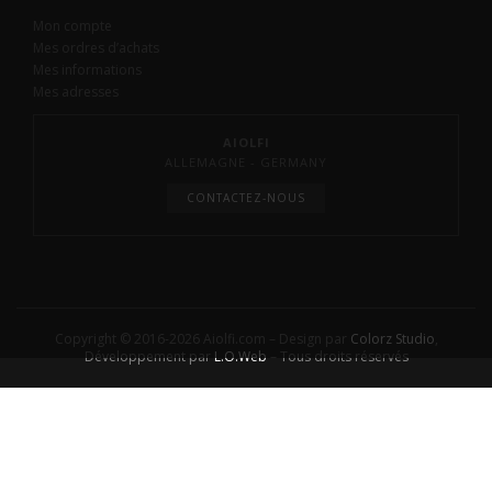
Mon compte
Mes ordres d’achats
Mes informations
Mes adresses
AIOLFI
ALLEMAGNE - GERMANY
CONTACTEZ-NOUS
Copyright © 2016-2026 Aiolfi.com – Design par
Colorz Studio
,
Développement par
L.O.Web
– Tous droits réservés