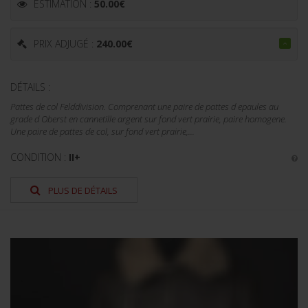
ESTIMATION :
50.00
€
PRIX ADJUGÉ :
240.00
€
DÉTAILS :
Pattes de col Felddivision. Comprenant une paire de pattes d epaules au
grade d Oberst en cannetille argent sur fond vert prairie, paire homogene.
Une paire de pattes de col, sur fond vert prairie,...
CONDITION :
II+
PLUS DE DÉTAILS