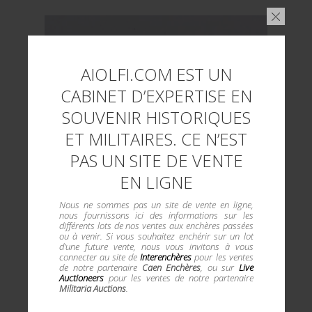
AIOLFI.COM EST UN
CABINET D’EXPERTISE EN
SOUVENIR HISTORIQUES
ET MILITAIRES. CE N’EST
PAS UN SITE DE VENTE
EN LIGNE
Nous ne sommes pas un site de vente en ligne,
nous fournissons ici des informations sur les
différents lots de nos ventes aux enchères passées
ou à venir. Si vous souhaitez enchérir sur un lot
d'une future vente, nous vous invitons à vous
connecter au site de
Interenchères
pour les ventes
de notre partenaire
Caen Enchères
, ou sur
Live
Auctioneers
pour les ventes de notre partenaire
Militaria Auctions
.