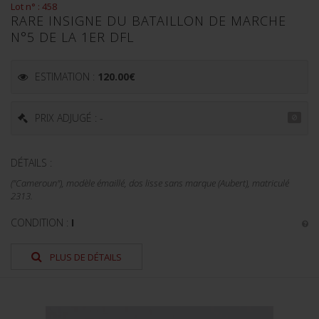
Lot n° : 458
RARE INSIGNE DU BATAILLON DE MARCHE
N°5 DE LA 1ER DFL
ESTIMATION :
120.00
€
PRIX ADJUGÉ : -
DÉTAILS :
("Cameroun"), modèle émaillé, dos lisse sans marque (Aubert), matriculé
2313.
CONDITION :
I
PLUS DE DÉTAILS