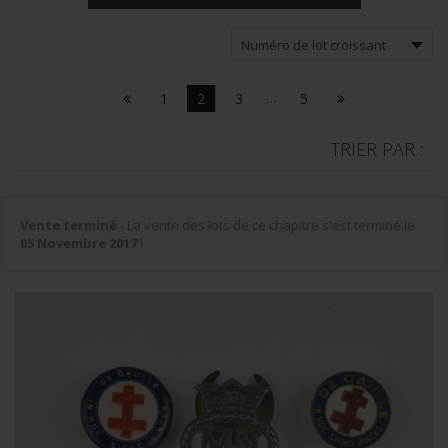
1
2
3
…
5
TRIER PAR :
Vente terminé
- La vente des lots de ce chapitre s'est terminé le
05 Novembre 2017
!