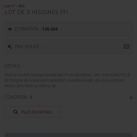
Lot n° : 466
LOT DE 3 INSIGNES FFI
ESTIMATION :
120.00
€
PRIX ADJUGÉ : -
DÉTAILS :
Dont le modèle losange émaillé des FFI du Morhiban, SNF, matriculé 01513,
de l'insigne de la libération de Belfort, modèle émaillé, dos lisse, poinçon
Arthus-Bertrand sur boléro, de...
CONDITION :
I
PLUS DE DÉTAILS