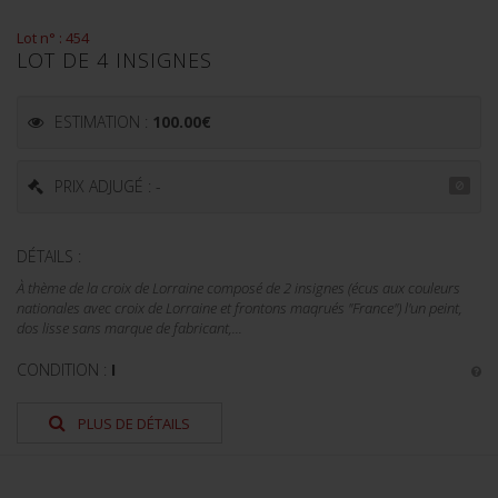
Lot n° : 454
LOT DE 4 INSIGNES
ESTIMATION :
100.00
€
PRIX ADJUGÉ : -
DÉTAILS :
À thème de la croix de Lorraine composé de 2 insignes (écus aux couleurs
nationales avec croix de Lorraine et frontons maqrués "France") l'un peint,
dos lisse sans marque de fabricant,...
CONDITION :
I
PLUS DE DÉTAILS