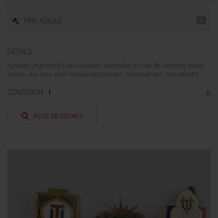
PRIX ADJUGÉ : -
DÉTAILS :
Figurant un grand écu aux couleurs nationales et croix de Lorraine), beaux
émaux, dos lisse, sans marque de fabricant, matriculé 402, non identifié.
CONDITION :
I
PLUS DE DÉTAILS