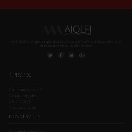
Aiolfi, Cabinet d’expertise spécialiste des ventes aux enchères d'objets militaires et
de souvenirs historiques du XXè siecle
À PROPOS
Qui sommes-nous ?
Mentions légales
C.G.V / C.G.U.
Nos partenaires
NOS SERVICES
Comment ça marche ?