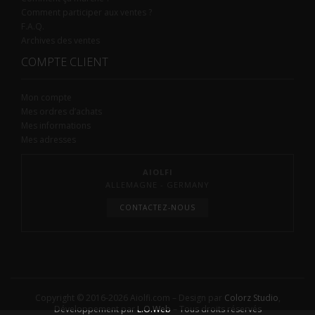
Comment participer aux ventes ?
F.A.Q.
Archives des ventes
COMPTE CLIENT
Mon compte
Mes ordres d’achats
Mes informations
Mes adresses
AIOLFI
ALLEMAGNE - GERMANY
CONTACTEZ-NOUS
Copyright © 2016-2026 Aiolfi.com – Design par
Colorz Studio
,
Développement par
L.O.Web
– Tous droits réservés