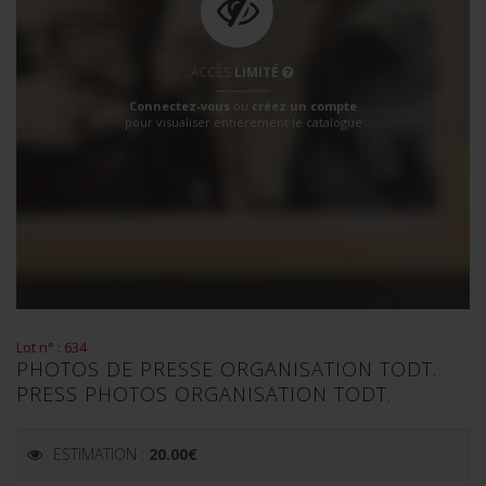
ACCÈS
LIMITÉ
Connectez-vous
ou
créez un compte
pour visualiser entièrement le catalogue
Lot n° : 634
PHOTOS DE PRESSE ORGANISATION TODT.
PRESS PHOTOS ORGANISATION TODT.
ESTIMATION :
20.00
€