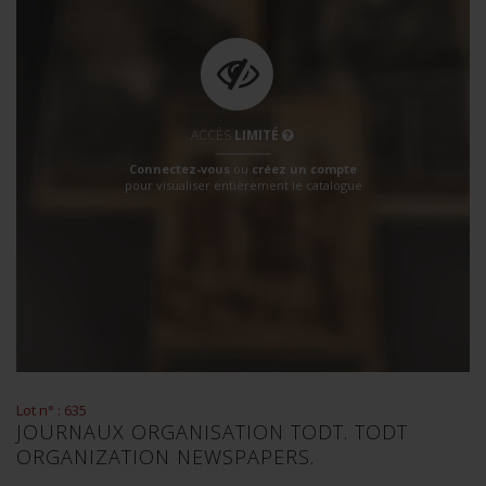
ACCÈS
LIMITÉ
Connectez-vous
ou
créez un compte
pour visualiser entièrement le catalogue
Lot n° : 635
JOURNAUX ORGANISATION TODT. TODT
ORGANIZATION NEWSPAPERS.