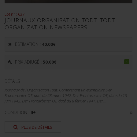
Lot n° : 637
JOURNAUX ORGANISATION TODT. TODT
ORGANIZATION NEWSPAPERS.
ESTIMATION :
40.00
€
PRIX ADJUGÉ :
50.00
€
DÉTAILS :
Journaux de l'Organisation Todt. Comprenant un exemplaire Der
Frontarbeiter OT, daté du 28 mars 1942. Der Frontarbeiter OT, daté du 13
juin 1942. Der Frontarbeiter OT, daté du 8 février 1941. Der...
CONDITION :
II+
PLUS DE DÉTAILS