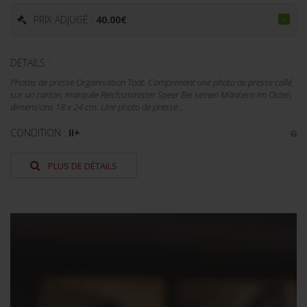
PRIX ADJUGÉ :
40.00
€
DÉTAILS :
Photos de presse Organisation Todt. Comprenant une photo de presse collé
sur un carton, marquée Reichsminister Speer Bei seinen Männern im Osten,
dimensions 18 x 24 cm. Une photo de presse...
CONDITION :
II+
PLUS DE DÉTAILS