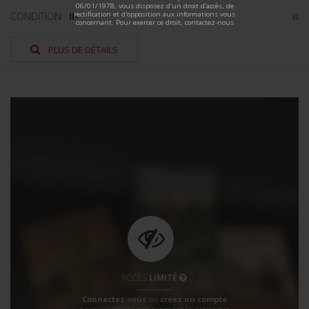
06/01/1978, vous disposez d'un droit d'accès, de
rectification et d'opposition aux informations vous
CONDITION :
II-
concernant. Pour exercer ce droit, contactez-nous
PLUS DE DÉTAILS
ACCÈS
LIMITÉ
Connectez-vous
ou
créez un compte