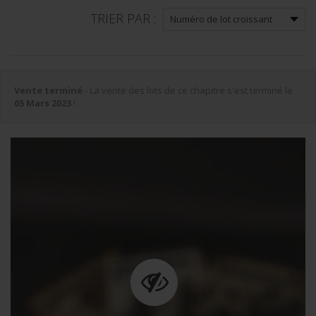
TRIER PAR :
Vente terminé
- La vente des lots de ce chapitre s'est terminé le
05 Mars 2023
!