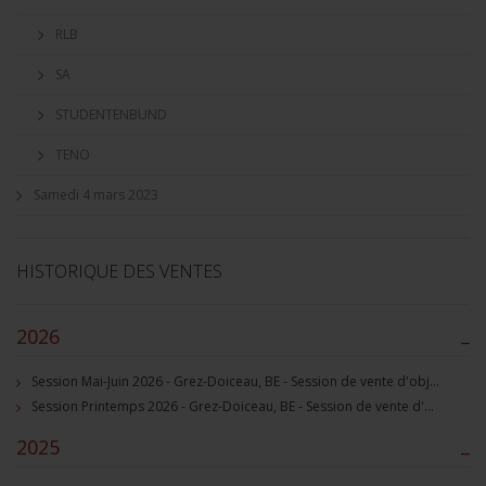
RLB
SA
STUDENTENBUND
TENO
Samedi 4 mars 2023
HISTORIQUE DES VENTES
2026
–
Session Mai-Juin 2026 - Grez-Doiceau, BE - Session de vente d'objets militaire et souvenirs historiques
Session Printemps 2026 - Grez-Doiceau, BE - Session de vente d'objets militaire et souvenirs historiques
2025
–