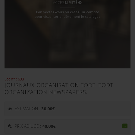
ACCÈS
LIMITÉ
Connectez-vous
ou
créez un compte
pour visualiser entièrement le catalogue
Lot n° : 633
JOURNAUX ORGANISATION TODT. TODT
ORGANIZATION NEWSPAPERS.
ESTIMATION :
30.00
€
PRIX ADJUGÉ :
40.00
€