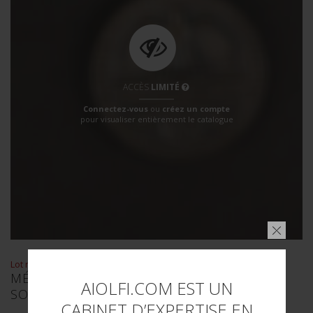
ACCÈS
LIMITÉ
Connectez-vous
ou
créez un compte
pour visualiser entièrement le catalogue
Lot n° : 672
MÉDAILLE BLUT UND BODEN. BLOOD AND
AIOLFI.COM EST UN
SOIL MÉDAILLE.
CABINET D’EXPERTISE EN