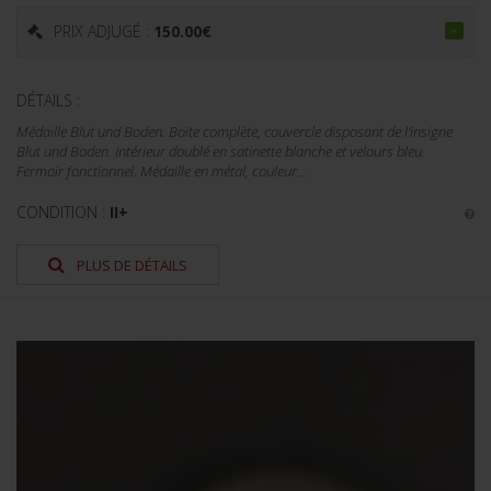
PRIX ADJUGÉ :
150.00
€
DÉTAILS :
Médaille Blut und Boden. Boite complète, couvercle disposant de l'insigne
Blut und Boden. Intérieur doublé en satinette blanche et velours bleu.
Fermoir fonctionnel. Médaille en métal, couleur...
CONDITION :
II+
PLUS DE DÉTAILS