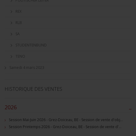
POLITISCHER LEITER
REX
RLB
SA
STUDENTENBUND
TENO
Samedi 4 mars 2023
HISTORIQUE DES VENTES
2026
–
Session Mai-Juin 2026 - Grez-Doiceau, BE - Session de vente d'objets militaire et souvenirs historiques
Session Printemps 2026 - Grez-Doiceau, BE - Session de vente d'objets militaire et souvenirs historiques