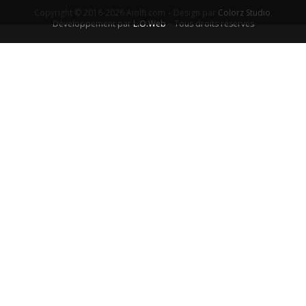
Copyright © 2016-2026 Aiolfi.com – Design par
Colorz Studio
,
Développement par
L.O.Web
– Tous droits réservés