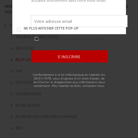
actualité directement dans votre boite email.
HIVER 2023 - WAVRE, BE - COLLECTION JEAN-PIERRE CHANTRAIN "LES
VOLONTAIRES"
Dimanche 5 mars 2023
NE PLUS AFFICHER CETTE POP-UP
ANCIENS COMBATTANTS
Abonnez-vous à notre newsletter
BELGIQUE
S'INSCRIRE
BLUT UND BODEN
ALTERNATIVE:
DAF
Conformément à la loi Informatique et Libertés du
06/01/1978, vous disposez d'un droit d'accès, de
DEUTSCHE JUNGVOLK
rectification et d'opposition aux informations vous
concernant. Pour exercer ce droit, contactez-nous
HITLERJUGEND
JEUNE LEGION
JEUNESSE HOLLANDAISE FLAMANDE
KDF