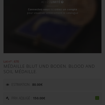
ACCÈS
LIMITÉ
Connectez-vous
ou
créez un compte
pour visualiser entièrement le catalogue
Lot n° : 670
MÉDAILLE BLUT UND BODEN. BLOOD AND
SOIL MÉDAILLE.
ESTIMATION :
80.00
€
PRIX ADJUGÉ :
150.00
€