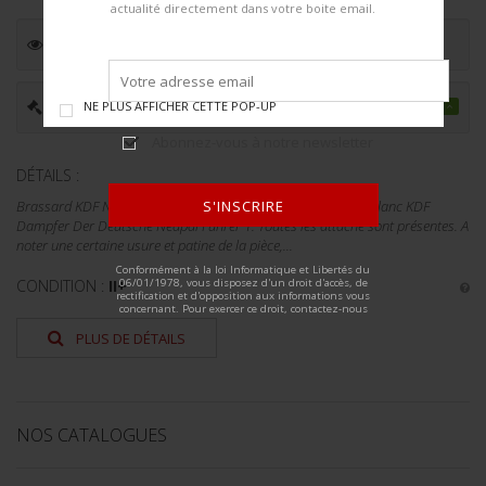
actualité directement dans votre boite email.
ESTIMATION :
100.00
€
PRIX ADJUGÉ :
160.00
€
NE PLUS AFFICHER CETTE POP-UP
Abonnez-vous à notre newsletter
DÉTAILS :
S'INSCRIRE
Brassard KDF Neapel. En tissu coton rouge. Broderie en fils blanc KDF
Dampfer Der Deutsche Neapal Führer 1. Toutes les attache sont présentes. A
noter une certaine usure et patine de la pièce,...
ALTERNATIVE:
Conformément à la loi Informatique et Libertés du
06/01/1978, vous disposez d'un droit d'accès, de
CONDITION :
II+
rectification et d'opposition aux informations vous
concernant. Pour exercer ce droit, contactez-nous
PLUS DE DÉTAILS
NOS CATALOGUES