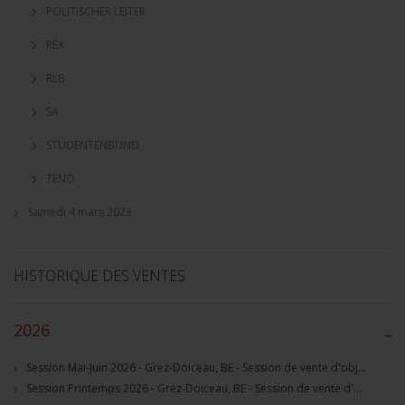
POLITISCHER LEITER
REX
RLB
SA
STUDENTENBUND
TENO
Samedi 4 mars 2023
HISTORIQUE DES VENTES
2026
–
Session Mai-Juin 2026 - Grez-Doiceau, BE - Session de vente d'objets militaire et souvenirs historiques
Session Printemps 2026 - Grez-Doiceau, BE - Session de vente d'objets militaire et souvenirs historiques