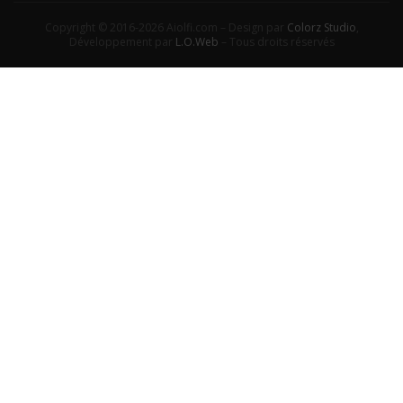
Copyright © 2016-2026 Aiolfi.com – Design par
Colorz Studio
,
Développement par
L.O.Web
– Tous droits réservés