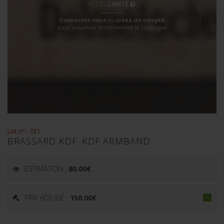
ACCÈS
LIMITÉ
Connectez-vous
ou
créez un compte
pour visualiser entièrement le catalogue
Lot n° : 721
BRASSARD KDF. KDF ARMBAND.
ESTIMATION :
80.00
€
PRIX ADJUGÉ :
150.00
€