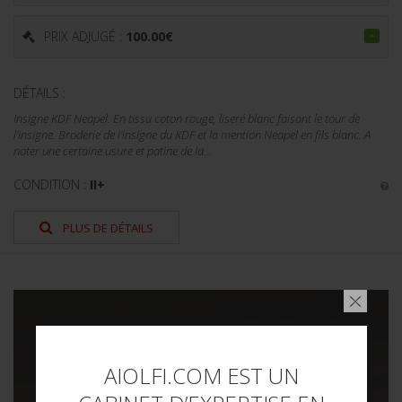
PRIX ADJUGÉ :
100.00
€
DÉTAILS :
Insigne KDF Neapel. En tissu coton rouge, liseré blanc faisant le tour de
l'insigne. Broderie de l'insigne du KDF et la mention Neapel en fils blanc. A
noter une certaine usure et patine de la...
CONDITION :
II+
PLUS DE DÉTAILS
AIOLFI.COM EST UN