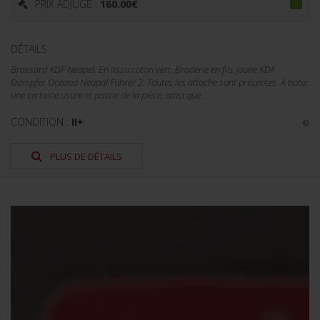
PRIX ADJUGÉ :
160.00
€
DÉTAILS :
Brassard KDF Neapel. En tissu coton vert. Broderie en fils jaune KDF
Dampfer Oceana Neapal Führer 2. Toutes les attache sont présentes. A noter
une certaine usure et patine de la pièce, ainsi que...
CONDITION :
II+
PLUS DE DÉTAILS