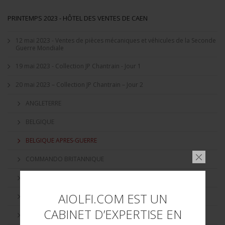
PRINTEMPS 2023 - HÔTEL DES VENTES DE CAEN
12 mai 2023 - Ventes de pièces mécaniques et véhicules de la Seconde
Guerre Mondiale
19 mai 2023 - Collection JP Chantrain - Jour 1
20 mai 2023 – Collection JP Chantrain – Jour 2
ANGLETERRE
BELGIQUE
BELGIQUE APRES-GUERRE
COMMANDO BRITANNIQUE
DISPATCH RIDER
AIOLFI.COM EST UN
ESPAGNE
CABINET D’EXPERTISE EN
FRANCE