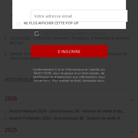
RUSSIE
TANKISTE BRITANNIQUE
NE PLUS AFFICHER CETTE POP-UP
TCHECOSLOVAQUIE
Abonnez-vous à notre newsletter
26 mai 2023 - Collection Varennes - Pompiers, armements et armées
de l'Axe
S'INSCRIRE
Samedi 13 Mai 2023 - Souvenirs historiques et militaires Français du
XIXe et XXe siècle
ALTERNATIVE:
Conformément à la loi Informatique et Libertés du
06/01/1978, vous disposez d'un droit d'accès, de
rectification et d'opposition aux informations vous
HISTORIQUE DES VENTES
concernant. Pour exercer ce droit, contactez-nous
2026
–
Session Mai-Juin 2026 - Grez-Doiceau, BE - Session de vente d'objets militaire et souvenirs historiques
Session Printemps 2026 - Grez-Doiceau, BE - Session de vente d'objets militaire et souvenirs historiques
2025
–