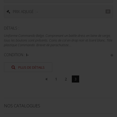
PRIX ADJUGÉ : -
DÉTAILS :
Uniforme Commando Belge. Comprenant un battle dress en laine de serge,
tous les boutons sont présents. Coins de col en drap noir et liseré blanc. Title
plastique Commando. Brevet de parachutiste....
CONDITION :
I-
PLUS DE DÉTAILS
1
2
3
NOS CATALOGUES