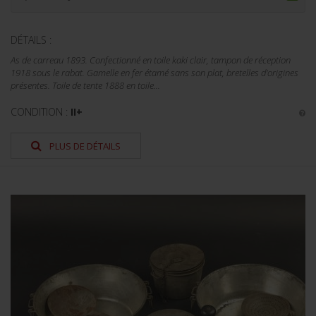
DÉTAILS :
As de carreau 1893. Confectionné en toile kaki clair, tampon de réception
1918 sous le rabat. Gamelle en fer étamé sans son plat, bretelles d'origines
présentes. Toile de tente 1888 en toile...
CONDITION :
II+
PLUS DE DÉTAILS