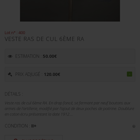
Lot n° : 400
VESTE RAS DE CUL 6ÈME RA
ESTIMATION :
50.00
€
PRIX ADJUGÉ :
120.00
€
DÉTAILS :
Veste ras de cul 6ème RA. En drap foncé, se fermant par neuf boutons aux
armes de l'artillerie, modifié par l'ajout de deux poches de poitrine. Doublure
en coton écru présentant la date 1912....
CONDITION :
II+