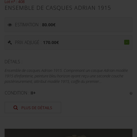
Lot n° : 408
ENSEMBLE DE CASQUES ADRIAN 1915
ESTIMATION :
80.00
€
PRIX ADJUGÉ :
170.00
€
DÉTAILS :
Ensemble de casques Adrian 1915. Comprenant un casque Adrian modèle
1915 d'infanterie, peinture bleu horizon ayant reçu une seconde couche
postérieurement, attribut modèle 1915, coiffe du premier...
CONDITION :
II+
PLUS DE DÉTAILS