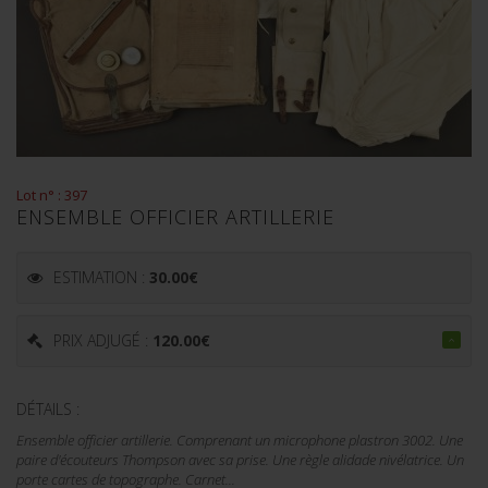
Lot n° : 397
ENSEMBLE OFFICIER ARTILLERIE
ESTIMATION :
30.00
€
PRIX ADJUGÉ :
120.00
€
DÉTAILS :
Ensemble officier artillerie. Comprenant un microphone plastron 3002. Une
paire d'écouteurs Thompson avec sa prise. Une règle alidade nivélatrice. Un
porte cartes de topographe. Carnet...