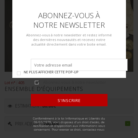
ABONNEZ-VOUS À
NOTRE NEWSLETTER
Abonnez-vous à notre newsletter et restez informé
des dernières nouveautés et recevez notre
actualité directement dans votre boite email.
NE PLUS AFFICHER CETTE POP-UP
Abonnez-vous à notre newsletter
Lot n° : 405
ENSEMBLE D'ÉQUIPEMENTS
S'INSCRIRE
ESTIMATION :
80.00
€
ALTERNATIVE:
Conformément à la loi Informatique et Libertés du
06/01/1978, vous disposez d'un droit d'accès, de
PRIX ADJUGÉ :
700.00
€
rectification et d'opposition aux informations vous
concernant. Pour exercer ce droit, contactez-nous