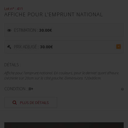
Lot n° : 411
AFFICHE POUR L'EMPRUNT NATIONAL
ESTIMATION :
30.00
€
PRIX ADJUGÉ :
30.00
€
=
DÉTAILS :
Affiche pour l'emprunt national. En couleurs, pour le dernier quart d'heure.
Déchirée sur 20cm sur le côté gauche. Dimensions 120x80cm.
CONDITION :
II+
PLUS DE DÉTAILS