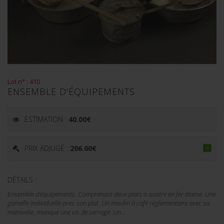
Lot n° : 410
ENSEMBLE D'ÉQUIPEMENTS
ESTIMATION :
40.00
€
PRIX ADJUGÉ :
206.00
€
DÉTAILS :
Ensemble d'équipements. Comprenant deux plats à quatre en fer étamé. Une
gamelle individuelle avec son plat. Un moulin à café réglementaire avec sa
manivelle, manque une vis de serrage. Un...