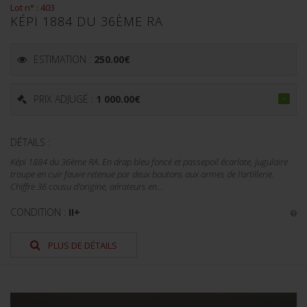
Lot n° : 403
KÉPI 1884 DU 36ÈME RA
ESTIMATION :
250.00
€
PRIX ADJUGÉ :
1 000.00
€
DÉTAILS :
Képi 1884 du 36ème RA. En drap bleu foncé et passepoil écarlate, jugulaire
troupe en cuir fauve retenue par deux boutons aux armes de l'artillerie.
Chiffre 36 cousu d'origine, aérateurs en...
CONDITION :
II+
PLUS DE DÉTAILS