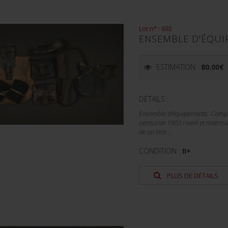
Lot n° : 692
ENSEMBLE D'ÉQUI
ESTIMATION :
80.00
€
DÉTAILS :
Ensemble d'équipements. Compr
ceinturon 1903 riveté et matricu
de un litre...
CONDITION :
II+
PLUS DE DÉTAILS