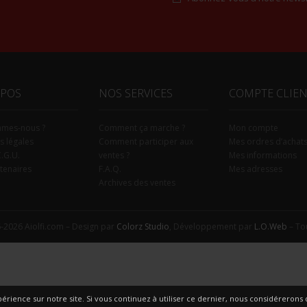
Alternative:
OPOS
NOS SERVICES
COMPTE CLIE
mmes-nous ?
Comment ça marche ?
Mon compte
s légales
Comment participer aux
Mes ordres d’achat
C.G.U.
ventes ?
Mes informations
tenaires
F.A.Q.
Mes adresses
Archives des ventes
-2026 Aiolfi.com – Design par
Colorz Studio
, Développement par
L.O.Web
– Tou
érience sur notre site. Si vous continuez à utiliser ce dernier, nous considérerons q