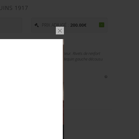
UINS 1917
PRIX ADJUGÉ :
200.00
€
fauve teinté, tampon illisible à l'intérieur. Rivets de renfort
 pièce en caoutchouc, cuir souple. Brodequin gauche décousu
ZLE D'ÉPOQUE