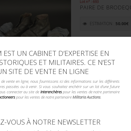
Lot n° : 693
PAIRE DE BRODEQ
ESTIMATION :
50.00
€
DÉTAILS :
Paire de brodequins 1917. En cuir 
 EST UN CABINET D’EXPERTISE EN
présents, talon réparé avec une
STORIQUES ET MILITAIRES. CE N’EST
à...
UN SITE DE VENTE EN LIGNE
CONDITION :
II+
e vente en ligne, nous fournissons ici des informations sur les différents
PLUS DE DÉTAILS
res passées ou à venir. Si vous souhaitez enchérir sur un lot d'une future
vous connecter au site de
Interenchères
pour les ventes de notre partenaire
uctioneers
pour les ventes de notre partenaire
Militaria Auctions
.
Lot n° : 694
Z-VOUS À NOTRE NEWSLETTER
ENSEMBLE DE PUZ