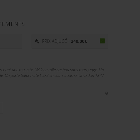
PEMENTS
PRIX ADJUGÉ :
240.00
€
enant une musette 1892 en toile cachou sans marquage. Un
lé. Un porte baïonnette Lebel en cuir retourné. Un bidon 1877