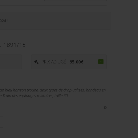
024
!
 1891/15
PRIX ADJUGÉ :
95.00
€
ap bleu horizon troupe, deux types de drap utilisés, bandeau en
Train des équipages militaires, taille 60.