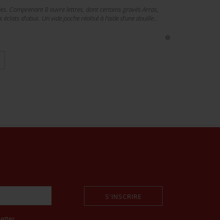
es. Comprenant 8 ouvre lettres, dont certains gravés Arras,
éclats d'obus. Un vide poche réalisé à l'aide d'une douille...
S'INSCRIRE
etter