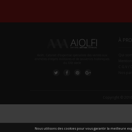
À PR
Qui so
Aiolfi, Cabinet d’expertise spécialiste des ventes aux
enchères d'objets militaires et de souvenirs historiques
Mention
du XXè siecle
C.G.V / 
Nos par
Copyright © 2016
Nous utilisons des cookies pour vous garantir la meilleure exp