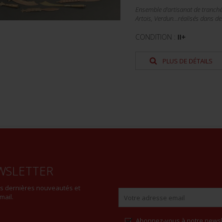
Ensemble d'artisanat de tranché
Artois, Verdun…réalisés dans des 
CONDITION :
II+
PLUS DE DÉTAILS
WSLETTER
es dernières nouveautés et
mail.
Abonnez-vous à notre newsl