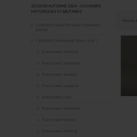
SESSION AUTOMNE 2024 - SOUVENIRS
HISTORIQUES ET MILITAIRES
Vente 
Collection David Bardiaux (deuxième
partie)
Collection Dominique Faivre - Jour 1
France ww1 Artillerie
France ww1 Aumonier
France ww1 aviation
France ww1 cavalerie
France ww1 Colo
France ww1 infanterie
France ww1 Marine
France ww1 médical