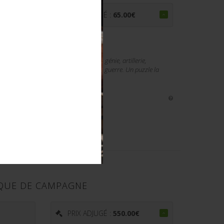
PRIX ADJUGÉ :
65.00
€
mprenant un puzzle armée coloniale, génie, artillerie,
infanterie, jouet typique de l'entrée en guerre. Un puzzle la
IQUE DE CAMPAGNE
PRIX ADJUGÉ :
550.00
€