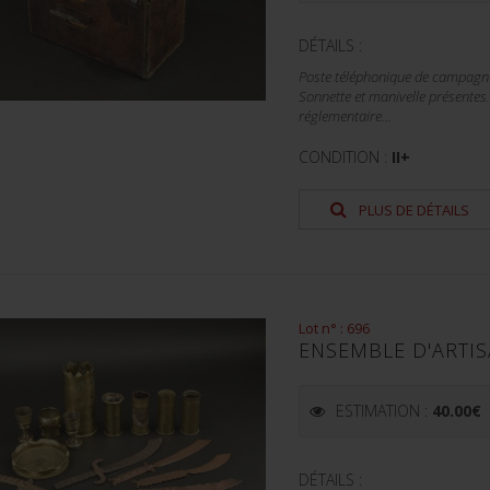
DÉTAILS :
Poste téléphonique de campagne
Sonnette et manivelle présentes.
réglementaire...
CONDITION :
II+
PLUS DE DÉTAILS
Lot n° : 696
ENSEMBLE D'ARTI
ESTIMATION :
40.00
€
DÉTAILS :