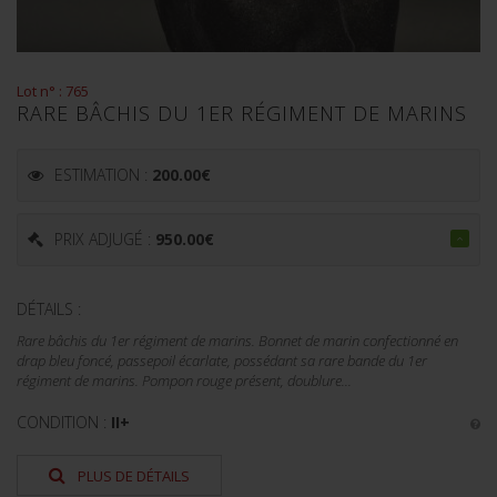
Lot n° : 765
RARE BÂCHIS DU 1ER RÉGIMENT DE MARINS
ESTIMATION :
200.00
€
PRIX ADJUGÉ :
950.00
€
DÉTAILS :
Rare bâchis du 1er régiment de marins. Bonnet de marin confectionné en
drap bleu foncé, passepoil écarlate, possédant sa rare bande du 1er
régiment de marins. Pompon rouge présent, doublure...
CONDITION :
II+
PLUS DE DÉTAILS