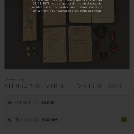
06/01/1978, vous disposez d'un droit d'accès, de
rectification et d'opposition aux informations vous
concernant. Pour exercer ce droit, contactez-nous
Lot n° : 770
ATTRIBUTS DE MARIN ET LIVRETS MILITAIRE
ESTIMATION :
40.00
€
PRIX ADJUGÉ :
160.00
€