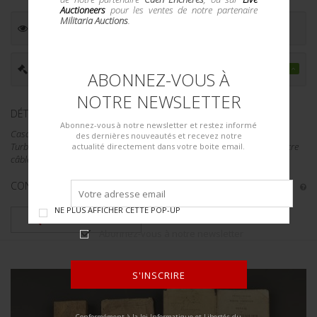
Auctioneers
pour les ventes de notre partenaire
Militaria Auctions
.
ESTIMATION :
30.00
€
PRIX ADJUGÉ :
110.00
€
ABONNEZ-VOUS À
NOTRE NEWSLETTER
DÉTAILS :
Abonnez-vous à notre newsletter et restez informé
Casquette de commandant de marine. En drap bleu foncé presque noir.
des dernières nouveautés et recevez notre
Turban garni de 4 galons dorés de commandant, calotte ornée d'une ancre
actualité directement dans votre boite email.
câblée en cannetille. Visière en cuir noirci doublée...
CONDITION :
II
NE PLUS AFFICHER CETTE POP-UP
PLUS DE DÉTAILS
Abonnez-vous à notre newsletter
S'INSCRIRE
ALTERNATIVE:
Conformément à la loi Informatique et Libertés du