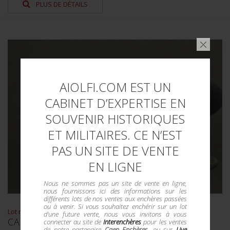
PLUS DE DÉTAILS
AIOLFI.COM EST UN
CABINET D’EXPERTISE EN
SOUVENIR HISTORIQUES
ET MILITAIRES. CE N’EST
PAS UN SITE DE VENTE
EN LIGNE
Nous ne sommes pas un site de vente en ligne,
nous fournissons ici des informations sur les
différents lots de nos ventes aux enchères passées
ou à venir. Si vous souhaitez enchérir sur un lot
Lot n° : 769
d'une future vente, nous vous invitons à vous
CASQUETTE DE COMMANDANT DE MARINE
connecter au site de
Interenchères
pour les ventes
de notre partenaire
Caen Enchères
, ou sur
Live