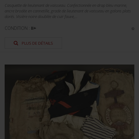
Casquette de lieutenant de vaisseau. Confectionnée en drap bleu marine,
ancre brodée en cannetille, grade de lieutenant de vaisseau en galons plats
dorés. Visière noire doublée de cuir fauve,...
CONDITION :
II+
PLUS DE DÉTAILS