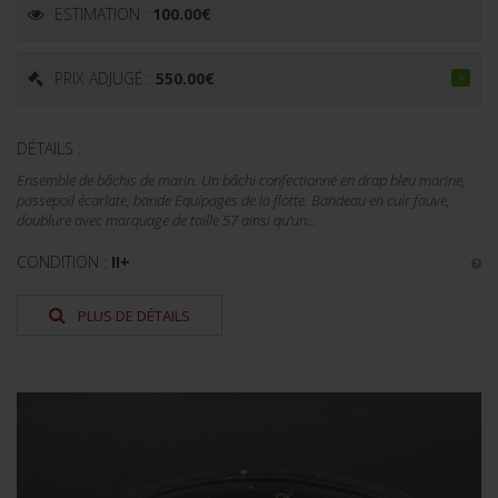
ESTIMATION :
100.00
€
PRIX ADJUGÉ :
550.00
€
DÉTAILS :
Ensemble de bâchis de marin. Un bâchi confectionné en drap bleu marine,
passepoil écarlate, bande Equipages de la flotte. Bandeau en cuir fauve,
doublure avec marquage de taille 57 ainsi qu'un...
CONDITION :
II+
PLUS DE DÉTAILS