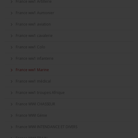
France ww1 Artillerie
France ww1 Aumonier
France ww1 aviation
France ww1 cavalerie
France ww1 Colo
France ww1 infanterie
France ww1 Marine
France ww1 médical
France ww1 troupes Afrique
France WWI CHASSEUR
France WWI Génie
France WWI INTENDANCE ET DIVERS