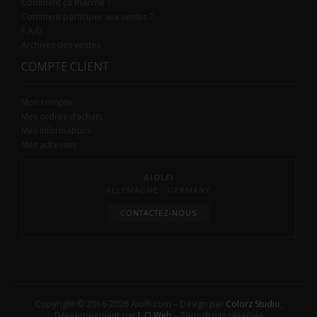
Comment ça marche ?
Comment participer aux ventes ?
F.A.Q.
Archives des ventes
COMPTE CLIENT
Mon compte
Mes ordres d’achats
Mes informations
Mes adresses
AIOLFI
ALLEMAGNE - GERMANY
CONTACTEZ-NOUS
Copyright © 2016-2026 Aiolfi.com – Design par
Colorz Studio
,
Développement par
L.O.Web
– Tous droits réservés