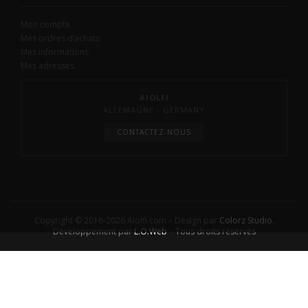
Mon compte
Mes ordres d’achats
Mes informations
Mes adresses
AIOLFI
ALLEMAGNE - GERMANY
CONTACTEZ-NOUS
Copyright © 2016-2026 Aiolfi.com – Design par
Colorz Studio
,
Développement par
L.O.Web
– Tous droits réservés