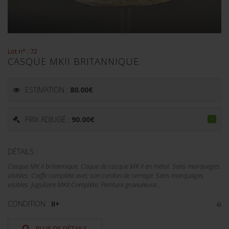
Lot n° : 72
CASQUE MKII BRITANNIQUE.
ESTIMATION :
80.00
€
PRIX ADJUGÉ :
90.00
€
DÉTAILS :
Casque MK II britannique. Coque de casque MK II en métal. Sans marquages
visibles. Coiffe complète avec son cordon de serrage. Sans marquages
visibles. Jugulaire MKII Complète. Peinture granuleuse...
CONDITION :
II+
PLUS DE DÉTAILS