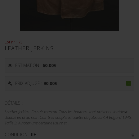
Lot n° : 73
LEATHER JERKINS.
ESTIMATION :
60.00
€
PRIX ADJUGÉ :
90.00
€
DÉTAILS :
Leather Jerkins. En cuir marron. Tous les boutons sont présents. Intérieur
doublé en drap noir. Cuir très souple. Etiquette du fabricant A Edgard 1945.
Taille 3. A noter une certaine usure et...
CONDITION :
II+