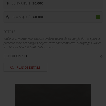
ESTIMATION :
30.00
€
PRIX ADJUGÉ :
60.00
€
DÉTAILS :
Wallet 2 in Mortar MKI. Housse en forte toile web. La sangle de transport est
présente. Vide. Les sangles de fermeture sont complètes. Marquages Wallet
2 in Mortar MKI CM 6781. Fabrication...
CONDITION :
II+
PLUS DE DÉTAILS