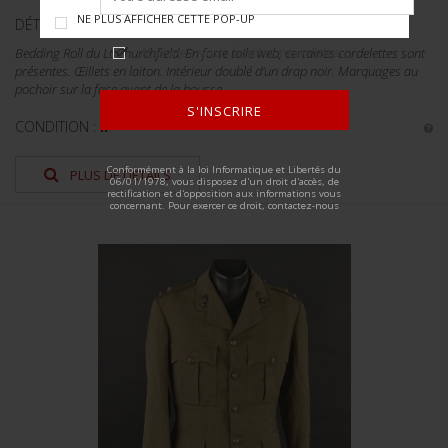
NE PLUS AFFICHER CETTE POP-UP
DÉTAILS :
Abonnez-vous à notre newsletter
Bedding Roll du Lt Churchfield. En forte toile web, certaines cordelettes sont
présentes. Œillets en laiton. Intérieur doublé d'un drap noir. Marquages au
pochoir sur la face avant de la housse...
S'INSCRIRE
CONDITION :
II+
ALTERNATIVE:
Conformément à la loi Informatique et Libertés du
PLUS DE DÉTAILS
06/01/1978, vous disposez d'un droit d'accès, de
rectification et d'opposition aux informations vous
concernant. Pour exercer ce droit, contactez-nous