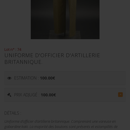
Lot n° : 74
UNIFORME D'OFFICIER D'ARTILLERIE
BRITANNIQUE.
ESTIMATION :
100.00
€
PRIX ADJUGÉ :
100.00
€
=
DÉTAILS :
Uniforme d'officier d'artillerie britannique. Comprenant une vareuse en
gabardine kaki. La majorité des boutons sont présents et estampillés de