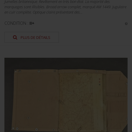
Jumelles britannique. Revêtement en très bon état. La majorité des
marquages sont illisibles. Broad arrow complet, marqué AM 1449. Jugulaire
en cuir complète. Optique claire présentant des...
CONDITION :
II+
PLUS DE DÉTAILS