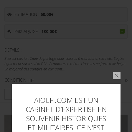
ESTIMATION :
60.00
€
PRIX ADJUGÉ :
130.00
€
DÉTAILS :
Everest carrier. Claie de portage pour caisses à munitions, sacs etc. Se fixe
également sur les vélo BSA. Armature en métal. Housses en forte toile beige.
La majorité des sangles en cuir sont...
CONDITION :
II+
PLUS DE DÉTAILS
AIOLFI.COM EST UN
CABINET D’EXPERTISE EN
SOUVENIR HISTORIQUES
ET MILITAIRES. CE N’EST