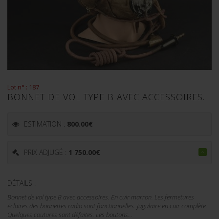
Lot n° : 187
BONNET DE VOL TYPE B AVEC ACCESSOIRES.
ESTIMATION :
800.00
€
PRIX ADJUGÉ :
1 750.00
€
DÉTAILS :
Bonnet de vol type B avec accessoires. En cuir marron. Les fermetures
éclaires des bonnettes radio sont fonctionnelles. Jugulaire en cuir complète.
Quelques coutures sont défaites. Les boutons...