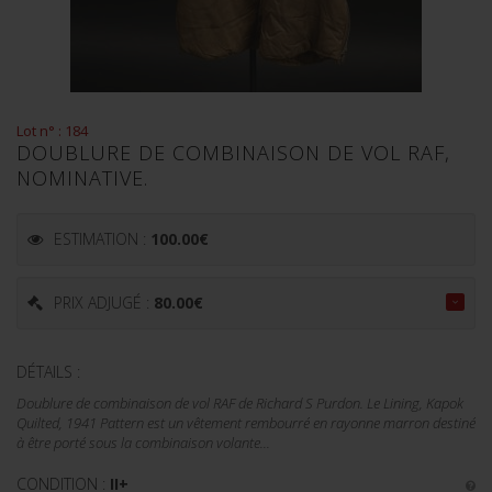
Lot n° : 184
DOUBLURE DE COMBINAISON DE VOL RAF,
NOMINATIVE.
ESTIMATION :
100.00
€
PRIX ADJUGÉ :
80.00
€
DÉTAILS :
Doublure de combinaison de vol RAF de Richard S Purdon. Le Lining, Kapok
Quilted, 1941 Pattern est un vêtement rembourré en rayonne marron destiné
à être porté sous la combinaison volante...
CONDITION :
II+