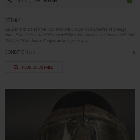
PRIX ADJUGÉ :
90.00
€
DÉTAILS :
Equipements en web RAF. Comprenant une paire de bretelles de brelage
datée 1941. Une cartouchière en web bleu, bouton pression fonctionnel, daté
1942 ou 1943. Deux rallonges de brelage en web...
CONDITION :
II+
PLUS DE DÉTAILS