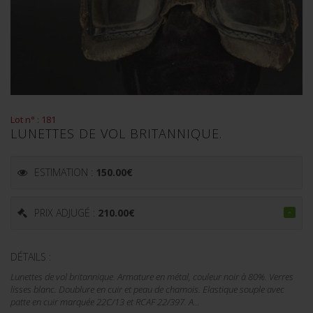
Lot n° : 181
LUNETTES DE VOL BRITANNIQUE.
ESTIMATION :
150.00
€
PRIX ADJUGÉ :
210.00
€
DÉTAILS :
Lunettes de vol britannique. Armature en métal, couleur noir à 80%. Verres
lisses blanc. Doublure en cuir et peau de chamois. Elastique souple avec
patte en cuir marquée 22C/13 et RCAF 22/397. A...