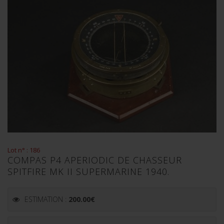
Lot n° : 186
COMPAS P4 APERIODIC DE CHASSEUR
SPITFIRE MK II SUPERMARINE 1940.
ESTIMATION :
200.00
€