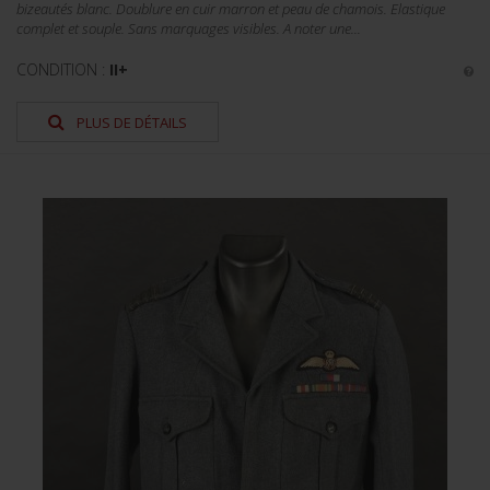
bizeautés blanc. Doublure en cuir marron et peau de chamois. Elastique
complet et souple. Sans marquages visibles. A noter une...
CONDITION :
II+
PLUS DE DÉTAILS