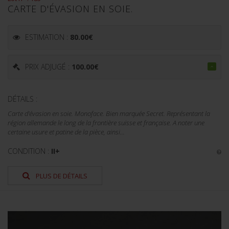
CARTE D'ÉVASION EN SOIE.
ESTIMATION :
80.00
€
PRIX ADJUGÉ :
100.00
€
DÉTAILS :
Carte d'évasion en soie. Monoface. Bien marquée Secret. Représentant la
région allemande le long de la frontière suisse et française. A noter une
certaine usure et patine de la pièce, ainsi...
CONDITION :
II+
PLUS DE DÉTAILS