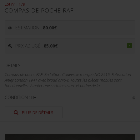
Lot n° : 179
COMPAS DE POCHE RAF.
ESTIMATION :
80.00
€
PRIX ADJUGÉ :
85.00
€
DÉTAILS :
Compas de poche RAF. En laition. Couvercle marqué NO 2516. Fabrication
Anley London 1941 avec broad arrow. Toutes les pièces mobiles sont
fonctionnelles. A noter une certaine usure et patine de la...
CONDITION :
II+
PLUS DE DÉTAILS