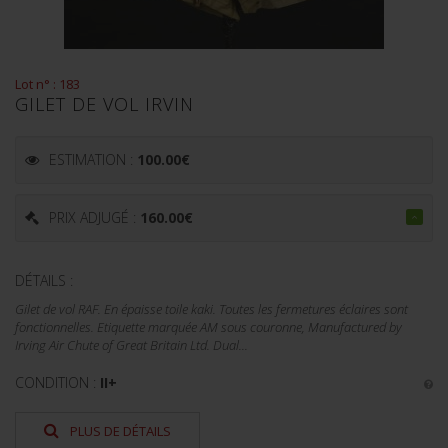
Lot n° : 183
GILET DE VOL IRVIN
ESTIMATION :
100.00
€
PRIX ADJUGÉ :
160.00
€
DÉTAILS :
Gilet de vol RAF. En épaisse toile kaki. Toutes les fermetures éclaires sont
fonctionnelles. Etiquette marquée AM sous couronne, Manufactured by
Irving Air Chute of Great Britain Ltd. Dual...
CONDITION :
II+
PLUS DE DÉTAILS