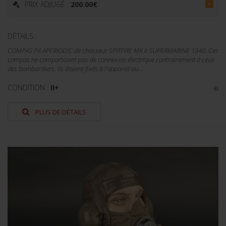
PRIX ADJUGÉ :
200.00
€
=
DÉTAILS :
COMPAS P4 APERIODIC de chasseur SPITFIRE MK II SUPERMARINE 1940. Ces
compas ne comportaient pas de connexion électrique contrairement à ceux
des bombardiers. Ils étaient fixés à l'appareil au...
CONDITION :
II+
PLUS DE DÉTAILS