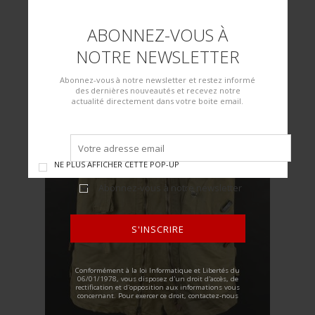
ABONNEZ-VOUS À
NOTRE NEWSLETTER
Abonnez-vous à notre newsletter et restez informé
des dernières nouveautés et recevez notre
actualité directement dans votre boite email.
NE PLUS AFFICHER CETTE POP-UP
Abonnez-vous à notre newsletter
S'INSCRIRE
ALTERNATIVE:
Conformément à la loi Informatique et Libertés du
06/01/1978, vous disposez d'un droit d'accès, de
rectification et d'opposition aux informations vous
concernant. Pour exercer ce droit, contactez-nous