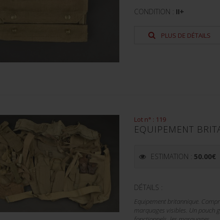
CONDITION :
II+
PLUS DE DÉTAILS
Lot n° : 119
EQUIPEMENT BRIT
ESTIMATION :
50.00
€
DÉTAILS :
Equipement britannique. Compre
marquages visibles. Un pouch g
fonctionnels, les marquages...