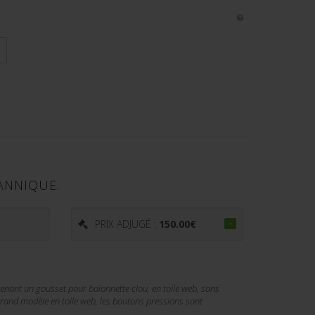
ANNIQUE.
PRIX ADJUGÉ :
150.00
€
nant un gousset pour baïonnette clou, en toile web, sans
rand modèle en toile web, les boutons pressions sont