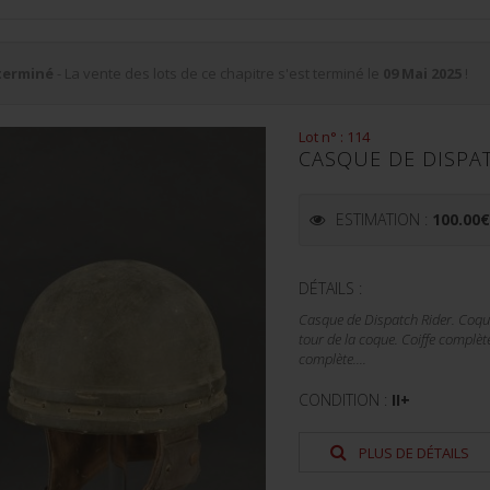
terminé
- La vente des lots de ce chapitre s'est terminé le
09 Mai 2025
!
Lot n° : 114
CASQUE DE DISPAT
ESTIMATION :
100.00
DÉTAILS :
Casque de Dispatch Rider. Coque 
tour de la coque. Coiffe complète
complète....
CONDITION :
II+
PLUS DE DÉTAILS