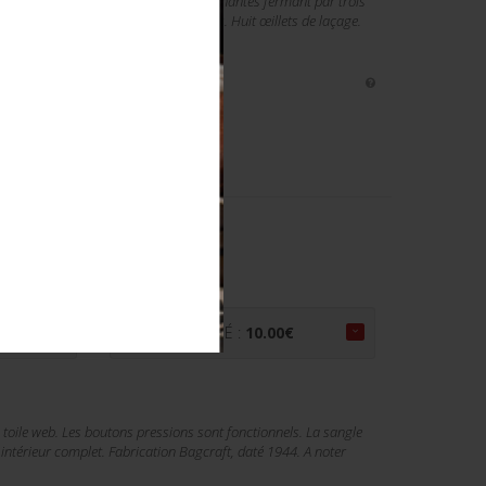
 en cuir noir homogène. Jambières attenantes fermant par trois
 Semelles en cuir avec bouts rapportés. Huit œillets de laçage.
ANNIQUE.
PRIX ADJUGÉ :
10.00
€
e toile web. Les boutons pressions sont fonctionnels. La sangle
intérieur complet. Fabrication Bagcraft, daté 1944. A noter