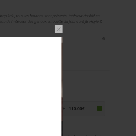
rap kaki, tous les boutons sont présents. Intérieur doublé en
veau de l'intérieur des genoux. Etiquette du fabricant JB Hoyle &
CH RIDER.
PRIX ADJUGÉ :
110.00
€