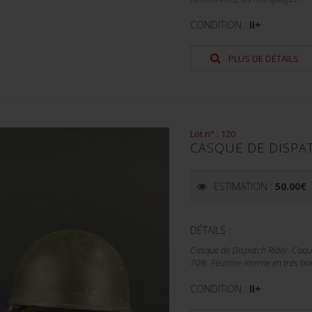
CONDITION :
II+
PLUS DE DÉTAILS
Lot n° : 120
CASQUE DE DISPAT
ESTIMATION :
50.00
€
DÉTAILS :
Casque de Dispatch Rider. Coque
70%. Feutrine interne en très bo
CONDITION :
II+