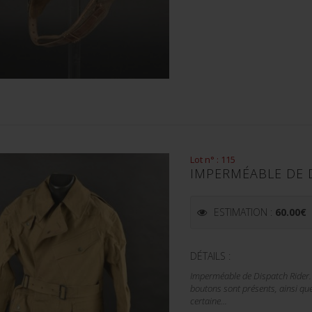
Lot n° : 115
IMPERMÉABLE DE D
ESTIMATION :
60.00
€
DÉTAILS :
Imperméable de Dispatch Rider. E
boutons sont présents, ainsi que
certaine...