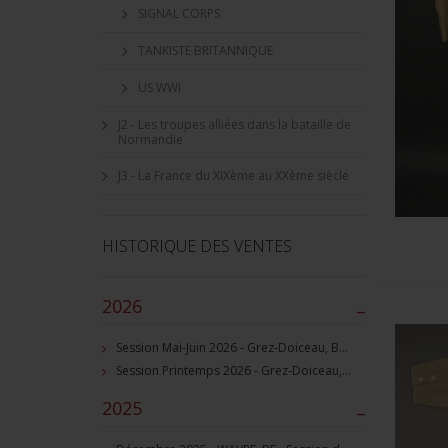
SIGNAL CORPS
TANKISTE BRITANNIQUE
US WWI
J2 - Les troupes alliées dans la bataille de
Normandie
J3 - La France du XIXème au XXème siècle
HISTORIQUE DES VENTES
2026
–
Session Mai-Juin 2026 - Grez-Doiceau, BE - Session de vente d'objets militaire et souvenirs historiques
Session Printemps 2026 - Grez-Doiceau, BE - Session de vente d'objets militaire et souvenirs historiques
2025
–