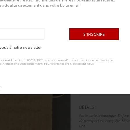
wsletter et restez informé des dernières nouveautés et recevez
Bottes de Dispatch Rider. Paire
e actualité directement dans votre boite email.
brides en cuir. Bouts rapportés.
Les...
CONDITION :
II+
S'INSCRIRE
PLUS DE DÉTAILS
ous à notre newsletter
ALTERNATIVE:
ique et Libertés du 06/01/1978, vous disposez d'un droit d'accès, de rectification et
x informations vous concernant. Pour exercer ce droit, contactez-nous
Lot n° : 118
PORTE CARTE BRIT
ESTIMATION :
20.00
€
UP
DÉTAILS :
Porte carte britannique. En fort
de transport est complète. Mica 
une...