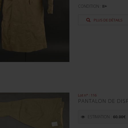
CONDITION :
II+
PLUS DE DÉTAILS
Lot n° : 116
PANTALON DE DISP
ESTIMATION :
60.00
€