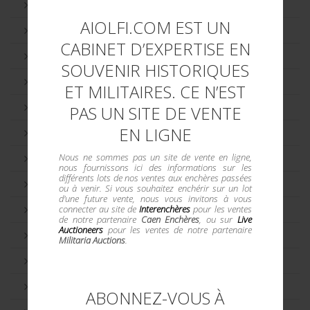
Helsinki 1952
AIOLFI.COM EST UN
Innsbruck 1976
CABINET D’EXPERTISE EN
Lake Placid 1980
SOUVENIR HISTORIQUES
Londres 1948
ET MILITAIRES. CE N’EST
Los Angeles 1984
PAS UN SITE DE VENTE
EN LIGNE
Melbourne 1956
Nous ne sommes pas un site de vente en ligne,
Mexico 1968
nous fournissons ici des informations sur les
différents lots de nos ventes aux enchères passées
Montréal 1976
ou à venir. Si vous souhaitez enchérir sur un lot
d'une future vente, nous vous invitons à vous
connecter au site de
Interenchères
pour les ventes
Moscou 1980
de notre partenaire
Caen Enchères
, ou sur
Live
Auctioneers
pour les ventes de notre partenaire
Munich 1972
Militaria Auctions
.
Paris 1924
Pays Soviètiques
ABONNEZ-VOUS À