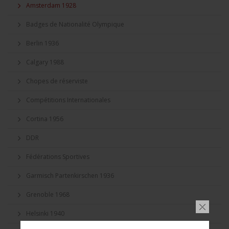
Amsterdam 1928
Badges de Nationalité Olympique
Berlin 1936
Calgary 1988
Chopes de réserviste
Compétitions Internationales
Cortina 1956
DDR
Fédérations Sportives
Garmisch Partenkirschen 1936
Grenoble 1968
Helsinki 1940