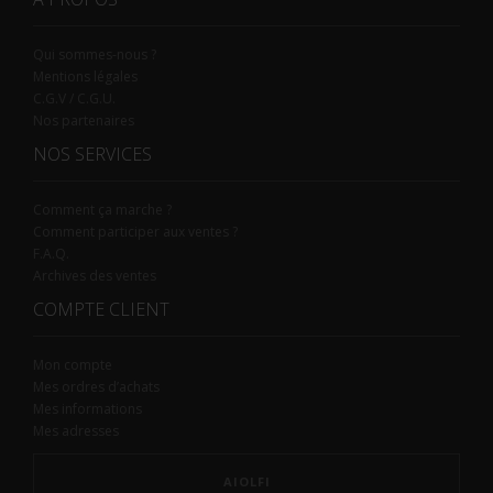
Qui sommes-nous ?
Mentions légales
C.G.V / C.G.U.
Nos partenaires
NOS SERVICES
Comment ça marche ?
Comment participer aux ventes ?
F.A.Q.
Archives des ventes
COMPTE CLIENT
Mon compte
Mes ordres d’achats
Mes informations
Mes adresses
AIOLFI