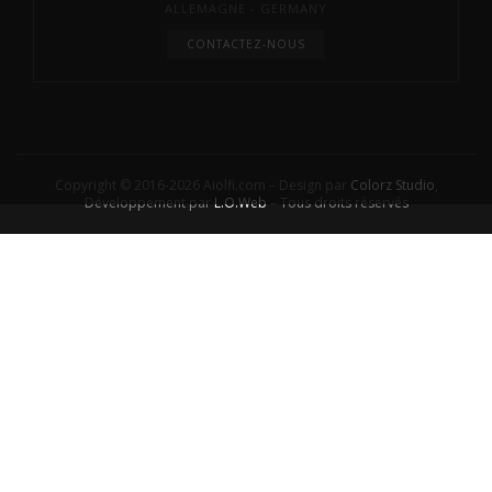
ALLEMAGNE - GERMANY
CONTACTEZ-NOUS
Copyright © 2016-2026 Aiolfi.com – Design par
Colorz Studio
,
Développement par
L.O.Web
– Tous droits réservés