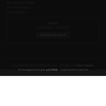
Mes ordres d’achats
Mes informations
Mes adresses
AIOLFI
ALLEMAGNE - GERMANY
CONTACTEZ-NOUS
Copyright © 2016-2026 Aiolfi.com – Design par
Colorz Studio
,
Développement par
L.O.Web
– Tous droits réservés