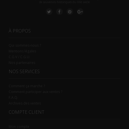
de souvenirs historiques du XXè siecle
À PROPOS
Qui sommes-nous ?
Mentions légales
C.G.V / C.G.U.
Nos partenaires
NOS SERVICES
Comment ça marche ?
Comment participer aux ventes ?
F.A.Q.
Archives des ventes
COMPTE CLIENT
Mon compte