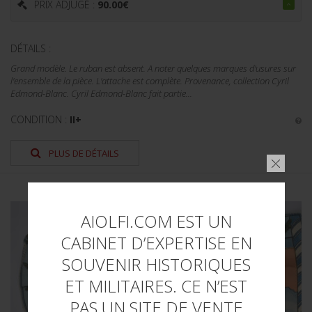
PRIX ADJUGÉ :
90.00
€
DÉTAILS :
Grand modèle. Le ruban est absent. A noter quelques marques d'usures sur
l'ensemble de la pièce. L'attache est complète. Provenance, collection Cyril
Edmond-Blanc. Cyril Edmond-Blanc fait partie...
CONDITION :
II+
PLUS DE DÉTAILS
AIOLFI.COM EST UN
CABINET D’EXPERTISE EN
SOUVENIR HISTORIQUES
ET MILITAIRES. CE N’EST
PAS UN SITE DE VENTE