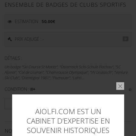
ENSEMBLE DE BADGES DE CLUBS SPORTIFS
ESTIMATION :
50.00
€
PRIX ADJUGÉ : -
DÉTAILS :
Un badge "Ski Course St Moritz", "Österreich Schi-Schule Flachau", "SC
Alpina", "Col de Liseran", "Chamrousse Olympique", "VV Leutasch", "Venlure
Ski Club", "Diemtigtal 1981", "Paznauer", "Lahti...
CONDITION :
II+
PLUS DE DÉTAILS
AIOLFI.COM EST UN
CABINET D’EXPERTISE EN
SOUVENIR HISTORIQUES
NOS CATALOGUES