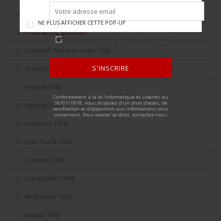
DDR
NE PLUS AFFICHER CETTE POP-UP
Fédérations Sportives
Abonnez-vous à notre newsletter
Garmisch Partenkirschen 1936
S'INSCRIRE
Grenoble 1968
Helsinki 1940
ALTERNATIVE:
Conformément à la loi Informatique et Libertés du
06/01/1978, vous disposez d'un droit d'accès, de
Helsinki 1952
rectification et d'opposition aux informations vous
concernant. Pour exercer ce droit, contactez-nous
Innsbruck 1976
Lake Placid 1980
Londres 1948
Los Angeles 1984
Melbourne 1956
Mexico 1968