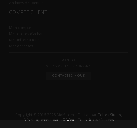
Archives des ventes
COMPTE CLIENT
Mon compte
Mes ordres d’achats
Mes informations
Mes adresses
AIOLFI
ALLEMAGNE - GERMANY
CONTACTEZ-NOUS
Copyright © 2016-2026 Aiolfi.com – Design par
Colorz Studio
,
Développement par
L.O.Web
– Tous droits réservés