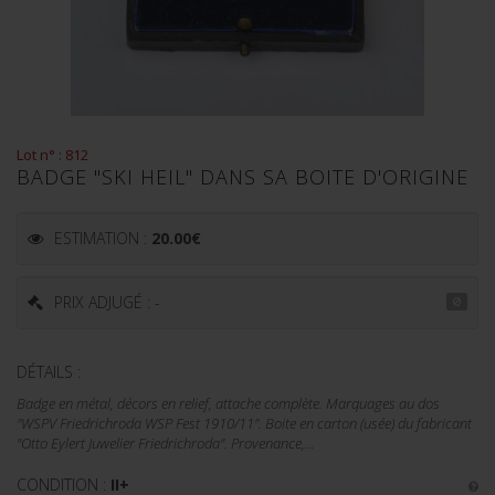
Lot n° : 812
BADGE "SKI HEIL" DANS SA BOITE D'ORIGINE
ESTIMATION :
20.00
€
PRIX ADJUGÉ : -
DÉTAILS :
Badge en métal, décors en relief, attache complète. Marquages au dos
"WSPV Friedrichroda WSP Fest 1910/11". Boite en carton (usée) du fabricant
"Otto Eylert Juwelier Friedrichroda". Provenance,...
CONDITION :
II+