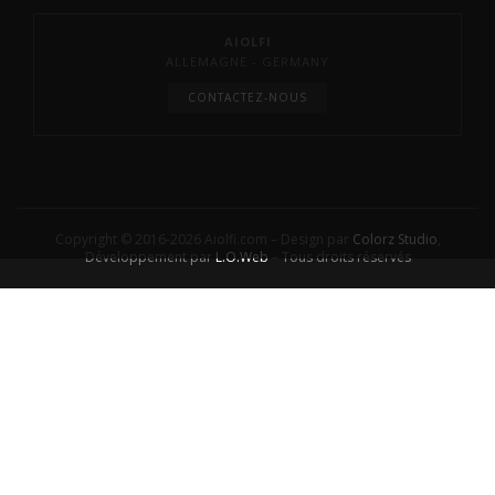
AIOLFI
ALLEMAGNE - GERMANY
CONTACTEZ-NOUS
Copyright © 2016-2026 Aiolfi.com – Design par
Colorz Studio
,
Développement par
L.O.Web
– Tous droits réservés