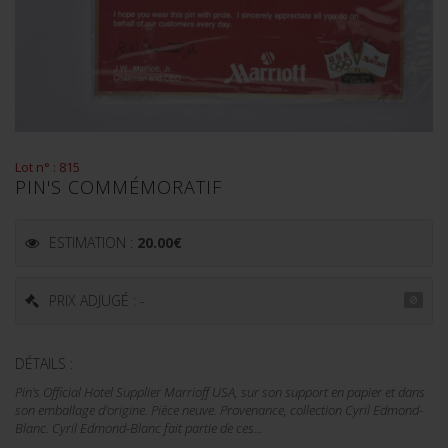
Lot n° : 815
PIN'S COMMÉMORATIF
ESTIMATION :
20.00
€
PRIX ADJUGÉ : -
DÉTAILS :
Pin's Official Hotel Supplier Marrioff USA, sur son support en papier et dans
son emballage d'origine. Pièce neuve. Provenance, collection Cyril Edmond-
Blanc. Cyril Edmond-Blanc fait partie de ces...