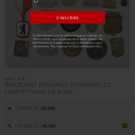
S'INSCRIRE
ALTERNATIVE:
Conformément à la loi Informatique et Libertés du
06/01/1978, vous disposez d'un droit d'accès, de
rectification et d'opposition aux informations vous
concernant. Pour exercer ce droit, contactez-nous
Lot n° : 819
IMPORTANT ENSEMBLE D'INSIGNES DE
COMPÉTITIONS DE BOXE
ESTIMATION :
30.00
€
PRIX ADJUGÉ :
40.00
€