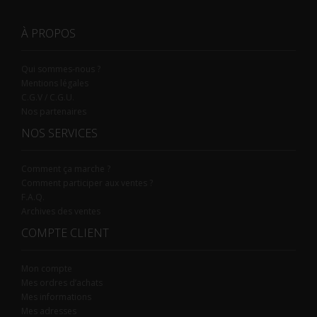
À PROPOS
Qui sommes-nous ?
Mentions légales
C.G.V / C.G.U.
Nos partenaires
NOS SERVICES
Comment ça marche ?
Comment participer aux ventes ?
F.A.Q.
Archives des ventes
COMPTE CLIENT
Mon compte
Mes ordres d’achats
Mes informations
Mes adresses