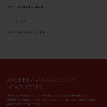
VOIR TOUTES LES ARCHIVES >
PUBLICITÉS
VOIR TOUTES LES PUBLICITÉS >
ABONNEZ-VOUS À NOTRE
NEWSLETTER
Abonnez-vous à notre newsletter et restez informé des
dernières nouveautés et recevez notre actualité directement
dans votre boite email.