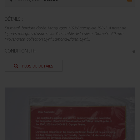
DÉTAILS :
En métal, bordure dorée. Marquages "19,Winterspiele 1981". A noter de
légères marques d'usures sur l'ensemble de la pièce. Diamètre 60 mm.
Provenance, collection Cyril Edmond-Blanc. Cyril...
CONDITION :
II+
PLUS DE DÉTAILS