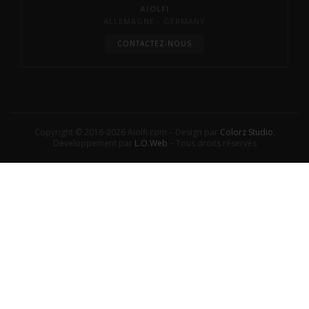
AIOLFI
ALLEMAGNE - GERMANY
CONTACTEZ-NOUS
Copyright © 2016-2026 Aiolfi.com – Design par
Colorz Studio
,
Développement par
L.O.Web
– Tous droits réservés