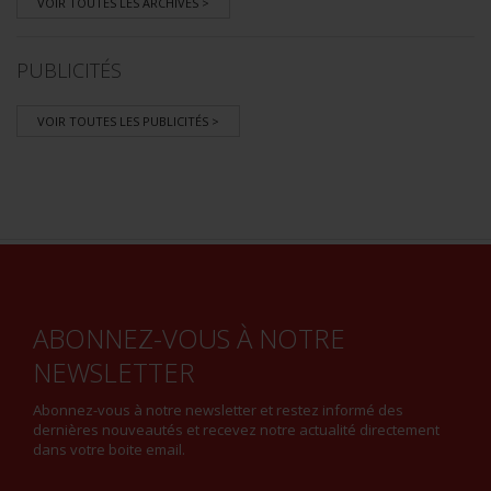
VOIR TOUTES LES ARCHIVES >
PUBLICITÉS
VOIR TOUTES LES PUBLICITÉS >
ABONNEZ-VOUS À NOTRE
NEWSLETTER
Abonnez-vous à notre newsletter et restez informé des
dernières nouveautés et recevez notre actualité directement
dans votre boite email.