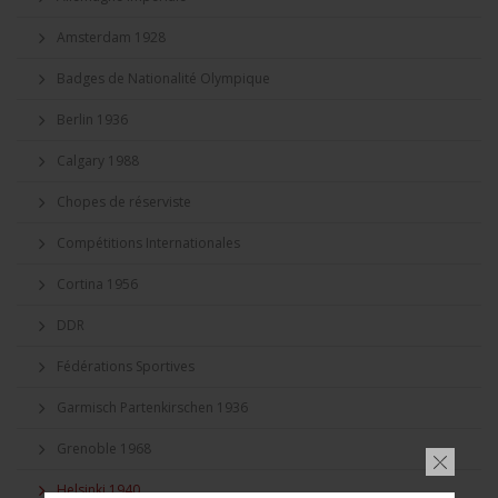
Amsterdam 1928
Badges de Nationalité Olympique
Berlin 1936
Calgary 1988
Chopes de réserviste
Compétitions Internationales
Cortina 1956
DDR
Fédérations Sportives
Garmisch Partenkirschen 1936
Grenoble 1968
Helsinki 1940