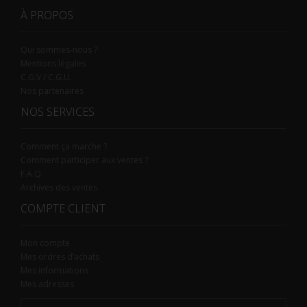
À PROPOS
Qui sommes-nous ?
Mentions légales
C.G.V / C.G.U.
Nos partenaires
NOS SERVICES
Comment ça marche ?
Comment participer aux ventes ?
F.A.Q.
Archives des ventes
COMPTE CLIENT
Mon compte
Mes ordres d’achats
Mes informations
Mes adresses