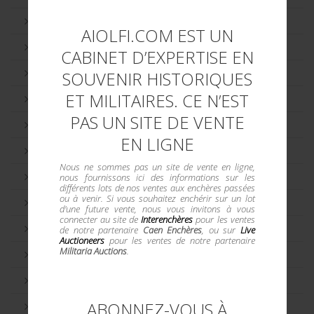
Helsinki 1952
AIOLFI.COM EST UN
Innsbruck 1976
CABINET D’EXPERTISE EN
Lake Placid 1980
SOUVENIR HISTORIQUES
ET MILITAIRES. CE N’EST
Londres 1948
PAS UN SITE DE VENTE
Los Angeles 1984
EN LIGNE
Melbourne 1956
Nous ne sommes pas un site de vente en ligne,
Mexico 1968
nous fournissons ici des informations sur les
différents lots de nos ventes aux enchères passées
ou à venir. Si vous souhaitez enchérir sur un lot
Montréal 1976
d'une future vente, nous vous invitons à vous
connecter au site de
Interenchères
pour les ventes
Moscou 1980
de notre partenaire
Caen Enchères
, ou sur
Live
Auctioneers
pour les ventes de notre partenaire
Militaria Auctions
.
Munich 1972
Paris 1924
ABONNEZ-VOUS À
Pays Soviètiques