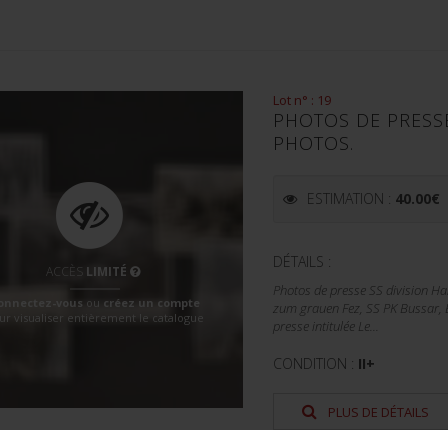
Lot n° : 19
PHOTOS DE PRESS
PHOTOS.
ESTIMATION :
40.00
€
DÉTAILS :
ACCÈS
LIMITÉ
Photos de presse SS division H
onnectez-vous
ou
créez un compte
zum grauen Fez, SS PK Bussar, 
ur visualiser entièrement le catalogue
presse intitulée Le...
CONDITION :
II+
PLUS DE DÉTAILS