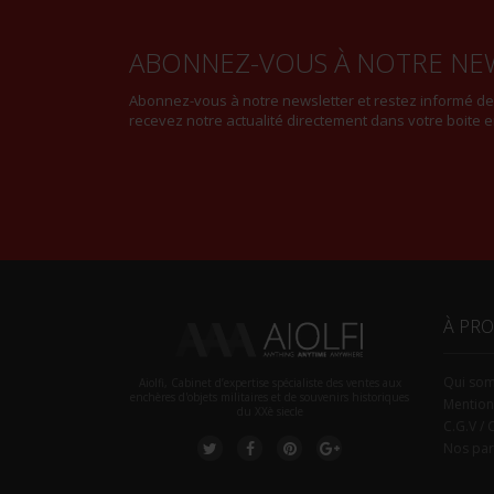
ABONNEZ-VOUS À NOTRE NE
Abonnez-vous à notre newsletter et restez informé d
recevez notre actualité directement dans votre boite e
À PR
Qui so
Aiolfi, Cabinet d’expertise spécialiste des ventes aux
enchères d'objets militaires et de souvenirs historiques
Mention
du XXè siecle
C.G.V / 
Nos par