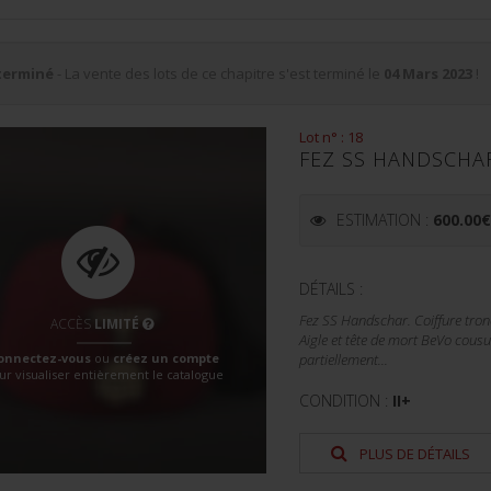
terminé
- La vente des lots de ce chapitre s'est terminé le
04 Mars 2023
!
Lot n° : 18
FEZ SS HANDSCHA
ESTIMATION :
600.00
DÉTAILS :
Fez SS Handschar. Coiffure tron
ACCÈS
LIMITÉ
Aigle et tête de mort BeVo cous
onnectez-vous
ou
créez un compte
partiellement...
ur visualiser entièrement le catalogue
CONDITION :
II+
PLUS DE DÉTAILS