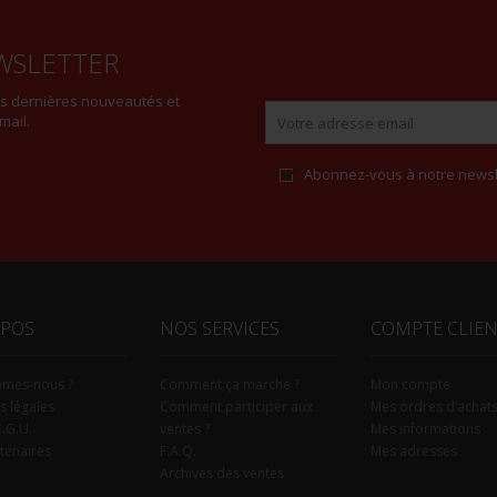
WSLETTER
es dernières nouveautés et
mail.
Abonnez-vous à notre newsl
Alternative:
OPOS
NOS SERVICES
COMPTE CLIE
mmes-nous ?
Comment ça marche ?
Mon compte
s légales
Comment participer aux
Mes ordres d’achat
C.G.U.
ventes ?
Mes informations
tenaires
F.A.Q.
Mes adresses
Archives des ventes