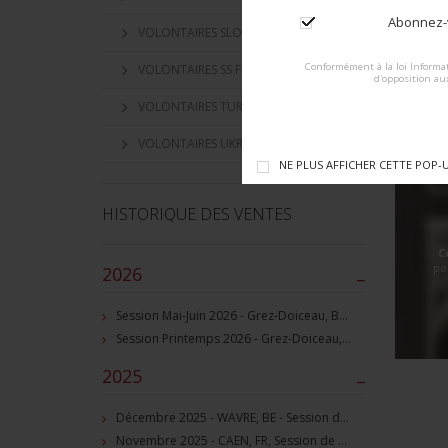
Abonnez-v
VOLONTAIRES SLOVAQUES
Conformément à la loi Informat
VOLONTAIRES SS FLAMAND
d'opposition au
VOLONTAIRES TURKISTAN
VOLONTAIRES UKRAINIEN
NE PLUS AFFICHER CETTE POP-
HISTORIQUE DES VENTES
C
po
2026
–
Session Mai-Juin 2026 - Grez-Doiceau, BE - Session de vente d'objets militaire et souvenirs historiques
Session Printemps 2026 - Grez-Doiceau, BE - Session de vente d'objets militaire et souvenirs historiques
2025
–
Décembre 2025 - WAVRE, BE - Session de vente d'objets militaire et souvenirs historiques
Novembre 2025 - CAEN, FR, Session de vente d'objets et souvenirs militaires