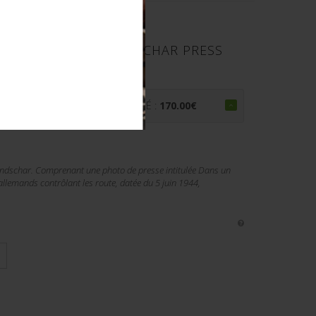
E HANDSCHAR. HANDSCHAR PRESS
PRIX ADJUGÉ :
170.00
€
andschar. Comprenant une photo de presse intitulée Dans un
allemands contrôlant les route, datée du 5 juin 1944,