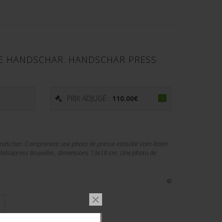
E HANDSCHAR. HANDSCHAR PRESS
PRIX ADJUGÉ :
110.00
€
andschar. Comprenant une photo de presse intitulée Vom Roten
Belsapress Bruxelles, dimensions 13x18 cm. Une photo de