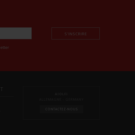
S'INSCRIRE
etter
NT
AIOLFI
ALLEMAGNE - GERMANY
CONTACTEZ-NOUS
s