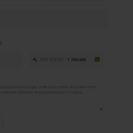
R.
€
PRIX ADJUGÉ :
1 700.00
€
conique en laine rouge, ornée d'une mèche de couleur noire.
us machine. Bandeau de transpiration en cuir fauve,