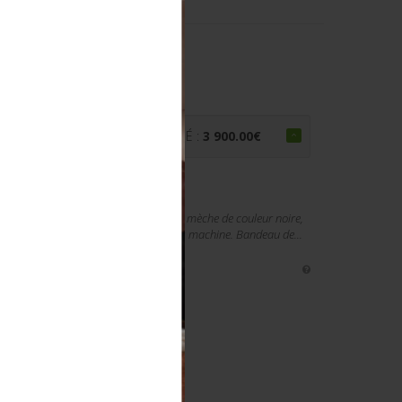
R.
0
€
PRIX ADJUGÉ :
3 900.00
€
conique en drap feldgrau, ornée d'une mèche de couleur noire,
uerre. Aigle et tête de mort BeVo cousus machine. Bandeau de...