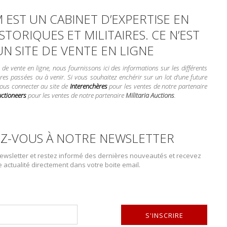
 EST UN CABINET D’EXPERTISE EN
STORIQUES ET MILITAIRES. CE N’EST
Lot n° : 20
UN SITE DE VENTE EN LIGNE
FEZ SS HANDSCHA
e vente en ligne, nous fournissons ici des informations sur les différents
ESTIMATION :
1 000.0
res passées ou à venir. Si vous souhaitez enchérir sur un lot d'une future
vous connecter au site de
Interenchères
pour les ventes de notre partenaire
uctioneers
pour les ventes de notre partenaire
Militaria Auctions
.
DÉTAILS :
Fez SS Handschar. Coiffure tron
ACCÈS
LIMITÉ
celle-ci est visiblement après-g
Z-VOUS À NOTRE NEWSLETTER
onnectez-vous
ou
créez un compte
ur visualiser entièrement le catalogue
CONDITION :
II+
wsletter et restez informé des dernières nouveautés et recevez
e actualité directement dans votre boite email.
PLUS DE DÉTAILS
S'INSCRIRE