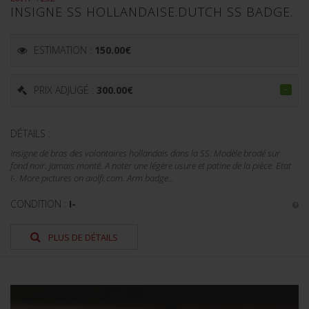
INSIGNE SS HOLLANDAISE.DUTCH SS BADGE.
ESTIMATION :
150.00
€
PRIX ADJUGÉ :
300.00
€
DÉTAILS :
Insigne de bras des volontaires hollandais dans la SS. Modèle brodé sur
fond noir. Jamais monté. A noter une légère usure et patine de la pièce. Etat
I-. More pictures on aiolfi.com. Arm badge...
CONDITION :
I-
PLUS DE DÉTAILS