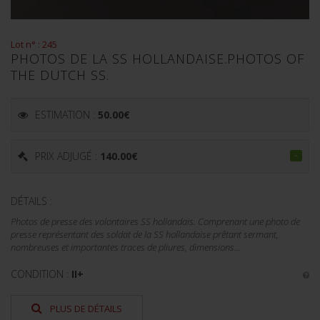
Lot n° : 245
PHOTOS DE LA SS HOLLANDAISE.PHOTOS OF
THE DUTCH SS.
ESTIMATION :
50.00
€
PRIX ADJUGÉ :
140.00
€
DÉTAILS :
Photos de presse des volontaires SS hollandais. Comprenant une photo de
presse représentant des soldat de la SS hollandaise prêtant sermant,
nombreuses et importantes traces de pliures, dimensions...
CONDITION :
II+
PLUS DE DÉTAILS