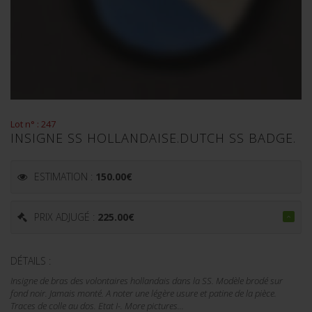
Lot n° : 247
INSIGNE SS HOLLANDAISE.DUTCH SS BADGE.
ESTIMATION :
150.00
€
PRIX ADJUGÉ :
225.00
€
DÉTAILS :
Insigne de bras des volontaires hollandais dans la SS. Modèle brodé sur
fond noir. Jamais monté. A noter une légère usure et patine de la pièce.
Traces de colle au dos. Etat I-. More pictures...