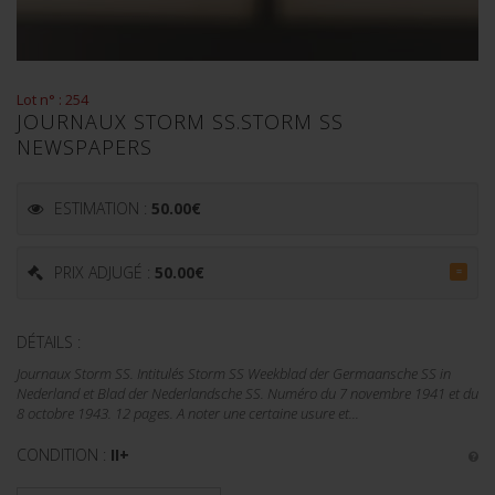
Lot n° : 254
JOURNAUX STORM SS.STORM SS
NEWSPAPERS
ESTIMATION :
50.00
€
PRIX ADJUGÉ :
50.00
€
=
DÉTAILS :
Journaux Storm SS. Intitulés Storm SS Weekblad der Germaansche SS in
Nederland et Blad der Nederlandsche SS. Numéro du 7 novembre 1941 et du
8 octobre 1943. 12 pages. A noter une certaine usure et...
CONDITION :
II+