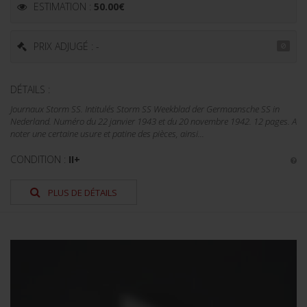
ESTIMATION :
50.00
€
PRIX ADJUGÉ : -
DÉTAILS :
Journaux Storm SS. Intitulés Storm SS Weekblad der Germaansche SS in
Nederland. Numéro du 22 janvier 1943 et du 20 novembre 1942. 12 pages. A
noter une certaine usure et patine des pièces, ainsi...
CONDITION :
II+
PLUS DE DÉTAILS