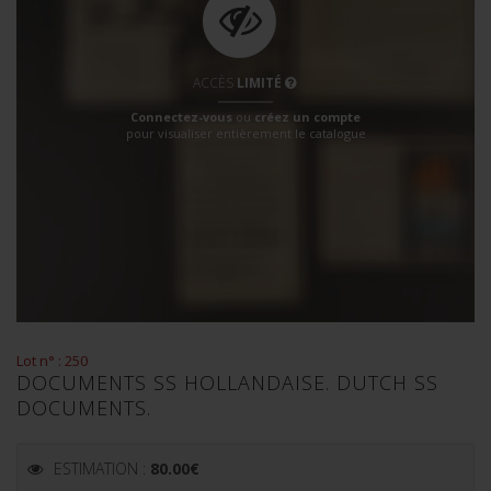
ACCÈS
LIMITÉ
Connectez-vous
ou
créez un compte
pour visualiser entièrement le catalogue
Lot n° : 250
DOCUMENTS SS HOLLANDAISE. DUTCH SS
DOCUMENTS.
ESTIMATION :
80.00
€