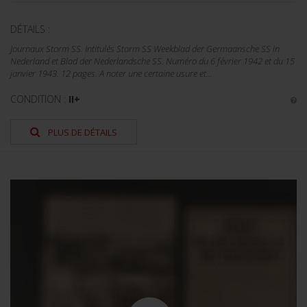
DÉTAILS :
Journaux Storm SS. Intitulés Storm SS Weekblad der Germaansche SS in
Nederland et Blad der Nederlandsche SS. Numéro du 6 février 1942 et du 15
janvier 1943. 12 pages. A noter une certaine usure et...
CONDITION :
II+
PLUS DE DÉTAILS