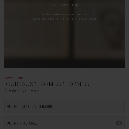
ACCÈS
LIMITÉ
Connectez-vous
ou
créez un compte
pour visualiser entièrement le catalogue
Lot n° : 249
JOURNAUX STORM SS.STORM SS
NEWSPAPERS
ESTIMATION :
50.00
€
PRIX ADJUGÉ : -