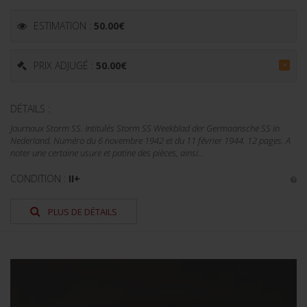
ESTIMATION :
50.00
€
PRIX ADJUGÉ :
50.00
€
=
DÉTAILS :
Journaux Storm SS. Intitulés Storm SS Weekblad der Germaansche SS in
Nederland. Numéro du 6 novembre 1942 et du 11 février 1944. 12 pages. A
noter une certaine usure et patine des pièces, ainsi...
CONDITION :
II+
PLUS DE DÉTAILS