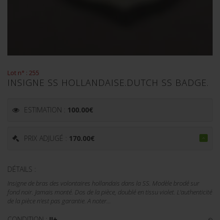
Lot n° : 255
INSIGNE SS HOLLANDAISE.DUTCH SS BADGE.
ESTIMATION :
100.00
€
PRIX ADJUGÉ :
170.00
€
DÉTAILS :
Insigne de bras des volontaires hollandais dans la SS. Modèle brodé sur
fond noir. Jamais monté. Dos de la pièce, doublé en tissu violet. L'authenticité
de la pièce n'est pas garantie. A noter...
CONDITION :
II+