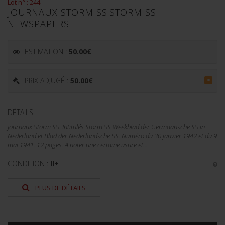
Lot n° : 244
JOURNAUX STORM SS.STORM SS
NEWSPAPERS
ESTIMATION :
50.00
€
PRIX ADJUGÉ :
50.00
€
=
DÉTAILS :
Journaux Storm SS. Intitulés Storm SS Weekblad der Germaansche SS in
Nederland et Blad der Nederlandsche SS. Numéro du 30 janvier 1942 et du 9
mai 1941. 12 pages. A noter une certaine usure et...
CONDITION :
II+
PLUS DE DÉTAILS