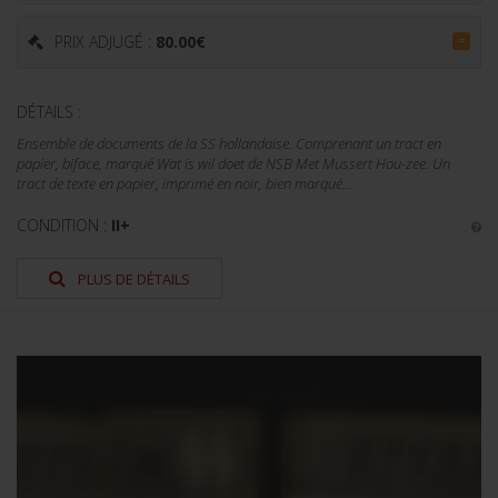
PRIX ADJUGÉ :
80.00
€
=
DÉTAILS :
Ensemble de documents de la SS hollandaise. Comprenant un tract en
papier, biface, marqué Wat is wil doet de NSB Met Mussert Hou-zee. Un
tract de texte en papier, imprimé en noir, bien marqué...
CONDITION :
II+
PLUS DE DÉTAILS