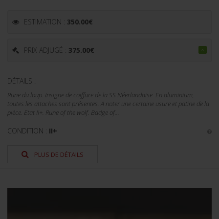
ESTIMATION :
350.00
€
PRIX ADJUGÉ :
375.00
€
DÉTAILS :
Rune du loup. Insigne de coiffure de la SS Néerlandaise. En aluminium,
toutes les attaches sont présentes. A noter une certaine usure et patine de la
pièce. Etat II+. Rune of the wolf. Badge of...
CONDITION :
II+
PLUS DE DÉTAILS