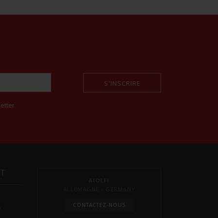
S'INSCRIRE
etter
NT
AIOLFI
ALLEMAGNE - GERMANY
CONTACTEZ-NOUS
s