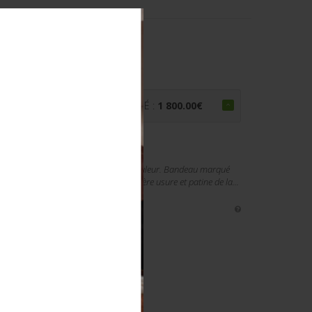
. ESTONIAN BADGE.
€
PRIX ADJUGÉ :
1 800.00
€
estonien. Très rare modèle Bevo. En couleur. Bandeau marqué
amais monté, complet. A noter une légère usure et patine de la...