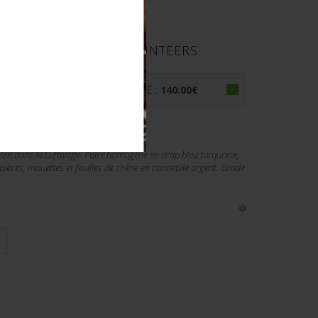
NIEN. ESTONIAN VOLUNTEERS.
€
PRIX ADJUGÉ :
140.00
€
nien dans la Luftwaffe. Paire homogène en drap bleu turquoise,
 pièces, mouettes et feuilles de chêne en cannetille argent. Grade