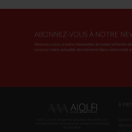
ABONNEZ-VOUS À NOTRE NE
Abonnez-vous à notre newsletter et restez informé d
recevez notre actualité directement dans votre boite e
À PR
Qui so
Aiolfi, Cabinet d’expertise spécialiste des ventes aux
enchères d'objets militaires et de souvenirs historiques
Mention
du XXè siecle
C.G.V / 