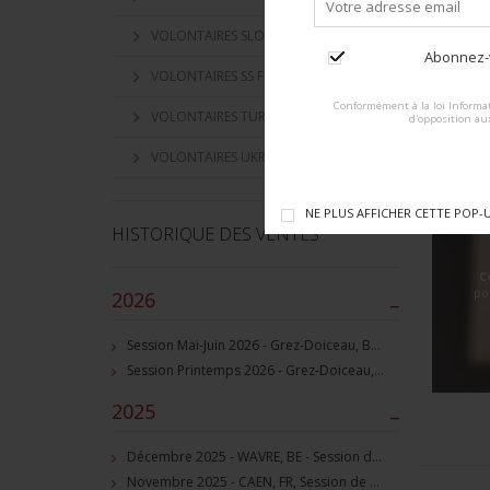
VOLONTAIRES SLOVAQUES
Abonnez-v
VOLONTAIRES SS FLAMAND
Conformément à la loi Informat
VOLONTAIRES TURKISTAN
d'opposition au
VOLONTAIRES UKRAINIEN
NE PLUS AFFICHER CETTE POP-
HISTORIQUE DES VENTES
C
po
2026
–
Session Mai-Juin 2026 - Grez-Doiceau, BE - Session de vente d'objets militaire et souvenirs historiques
Session Printemps 2026 - Grez-Doiceau, BE - Session de vente d'objets militaire et souvenirs historiques
2025
–
Décembre 2025 - WAVRE, BE - Session de vente d'objets militaire et souvenirs historiques
Novembre 2025 - CAEN, FR, Session de vente d'objets et souvenirs militaires