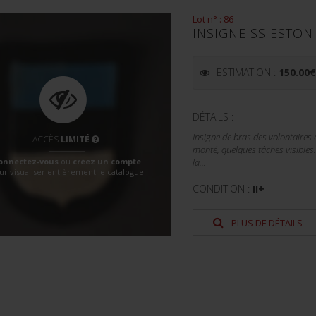
Lot n° : 86
INSIGNE SS ESTON
ESTIMATION :
150.00
DÉTAILS :
Insigne de bras des volontaires
ACCÈS
LIMITÉ
monté, quelques tâches visibles.
onnectez-vous
ou
créez un compte
la...
ur visualiser entièrement le catalogue
CONDITION :
II+
PLUS DE DÉTAILS