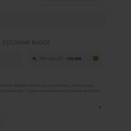
. ESTONIAN BADGE.
PRIX ADJUGÉ :
170.00
€
 estonien. Modèle imprimé sur un fond blanc. Jamais monté,
de colle au dos. A noter une certaine usure et patine de la pièce.