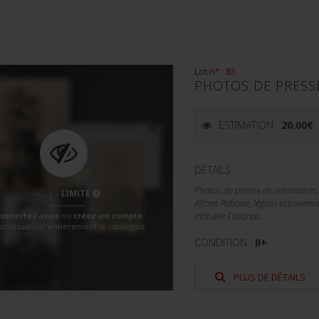
Lot n° : 83
PHOTOS DE PRESSE
ESTIMATION :
20.00
€
DÉTAILS :
Photos de presse de volontaire
ACCÈS
LIMITÉ
Alfons Rebane, légion estonien
onnectez-vous
ou
créez un compte
intitulée Estlands...
ur visualiser entièrement le catalogue
CONDITION :
II+
PLUS DE DÉTAILS