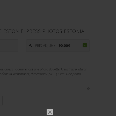
 ESTONIE. PRESS PHOTOS ESTONIA.
PRIX ADJUGÉ :
90.00
€
s estoniens. Comprenant une photo du Ritterkreuzträger Major
ne dans la Wehrmacht, dimension 8,5x 13,5 cm. Une photo