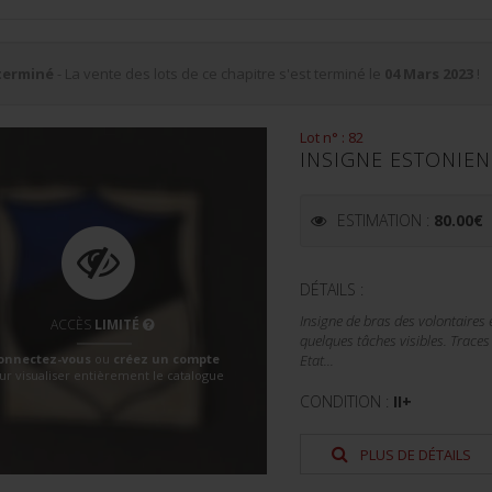
terminé
- La vente des lots de ce chapitre s'est terminé le
04 Mars 2023
!
Lot n° : 82
INSIGNE ESTONIEN
ESTIMATION :
80.00
€
DÉTAILS :
Insigne de bras des volontaires
ACCÈS
LIMITÉ
quelques tâches visibles. Traces 
onnectez-vous
ou
créez un compte
Etat...
ur visualiser entièrement le catalogue
CONDITION :
II+
PLUS DE DÉTAILS