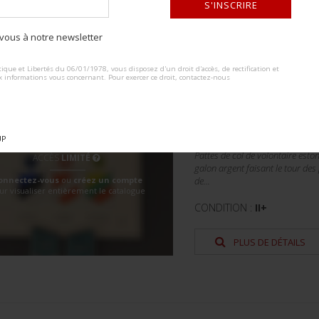
S'INSCRIRE
Lot n° : 85
ous à notre newsletter
VOLONTAIRES ESTO
ALTERNATIVE:
ique et Libertés du 06/01/1978, vous disposez d'un droit d'accès, de rectification et
x informations vous concernant. Pour exercer ce droit, contactez-nous
ESTIMATION :
100.00
DÉTAILS :
UP
Pattes de col de volontaire esto
ACCÈS
LIMITÉ
galon argent faisant le tour des
onnectez-vous
ou
créez un compte
de...
ur visualiser entièrement le catalogue
CONDITION :
II+
PLUS DE DÉTAILS