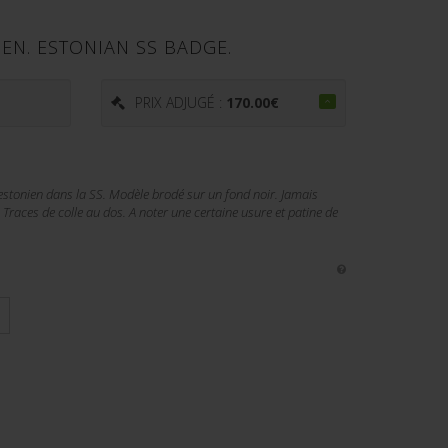
IEN. ESTONIAN SS BADGE.
€
PRIX ADJUGÉ :
170.00
€
 estonien dans la SS. Modèle brodé sur un fond noir. Jamais
 Traces de colle au dos. A noter une certaine usure et patine de