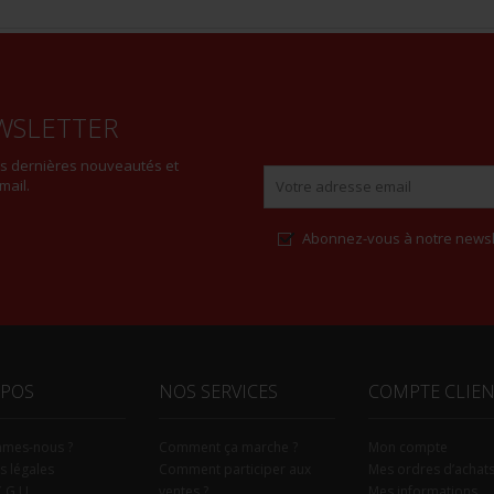
WSLETTER
es dernières nouveautés et
mail.
Abonnez-vous à notre newsl
Alternative:
OPOS
NOS SERVICES
COMPTE CLIE
mmes-nous ?
Comment ça marche ?
Mon compte
s légales
Comment participer aux
Mes ordres d’achat
C.G.U.
ventes ?
Mes informations