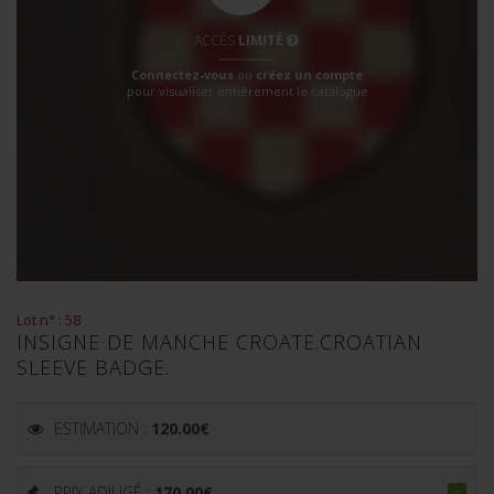
ACCÈS
LIMITÉ
Connectez-vous
ou
créez un compte
pour visualiser entièrement le catalogue
Lot n° : 58
INSIGNE DE MANCHE CROATE.CROATIAN
SLEEVE BADGE.
ESTIMATION :
120.00
€
PRIX ADJUGÉ :
170.00
€