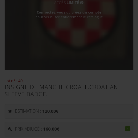
ACCÈS
LIMITÉ
Connectez-vous
ou
créez un compte
pour visualiser entièrement le catalogue
Lot n° : 49
INSIGNE DE MANCHE CROATE.CROATIAN
SLEEVE BADGE.
ESTIMATION :
120.00
€
PRIX ADJUGÉ :
160.00
€