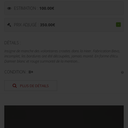
ESTIMATION :
100.00
€
PRIX ADJUGÉ :
350.00
€
DÉTAILS :
Insigne de manche des volontaires croates dans la Heer. Fabrication Bevo,
incomplet, les bordures ont été découpées, jamais monté. En forme d'écu.
Damier blanc et rouge surmonté de la mention...
CONDITION :
II+
PLUS DE DÉTAILS