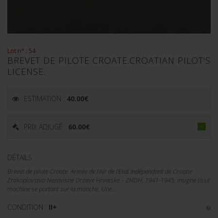
Lot n° : 54
BREVET DE PILOTE CROATE.CROATIAN PILOT'S
LICENSE.
ESTIMATION :
40.00
€
PRIX ADJUGÉ :
60.00
€
DÉTAILS :
Brevet de pilote Croate. Armée de l’Air de l’Etat Indépendant de Croatie
Zrakoplovstvo Nezavisne Drzave Hrvatske – ZNDH, 1941-1945, insigne tissé
machine se portant sur la manche. Une...
CONDITION :
II+