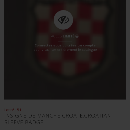
ACCÈS
LIMITÉ
Connectez-vous
ou
créez un compte
pour visualiser entièrement le catalogue
Lot n° : 51
INSIGNE DE MANCHE CROATE.CROATIAN
SLEEVE BADGE.