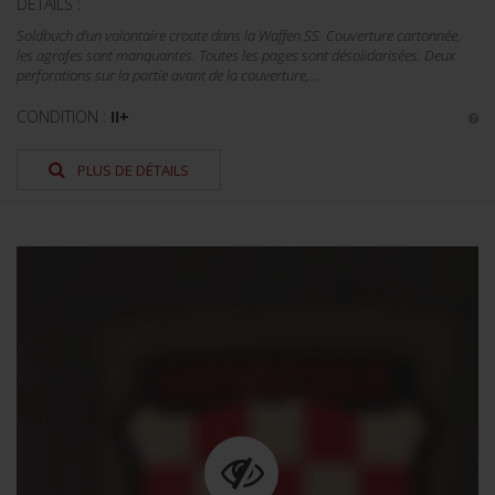
DÉTAILS :
Soldbuch d'un volontaire croate dans la Waffen SS. Couverture cartonnée,
les agrafes sont manquantes. Toutes les pages sont désolidarisées. Deux
perforations sur la partie avant de la couverture,...
CONDITION :
II+
PLUS DE DÉTAILS