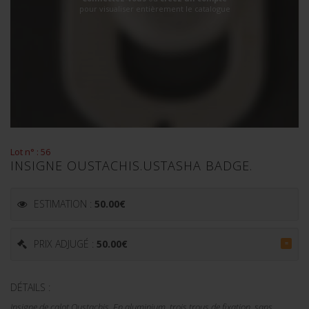
pour visualiser entièrement le catalogue
Lot n° : 56
INSIGNE OUSTACHIS.USTASHA BADGE.
ESTIMATION :
50.00
€
PRIX ADJUGÉ :
50.00
€
=
DÉTAILS :
Insigne de calot Oustachis. En aluminium, trois trous de fixation, sans