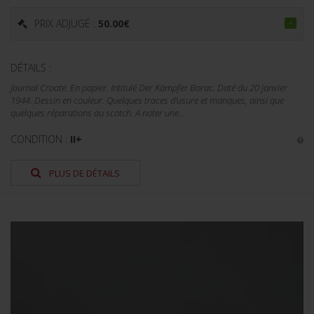
PRIX ADJUGÉ :
50.00
€
DÉTAILS :
Journal Croate. En papier. Intitulé Der Kämpfer Borac. Daté du 20 janvier
1944. Dessin en couleur. Quelques traces d'usure et manques, ainsi que
quelques réparations au scotch. A noter une...
CONDITION :
II+
PLUS DE DÉTAILS