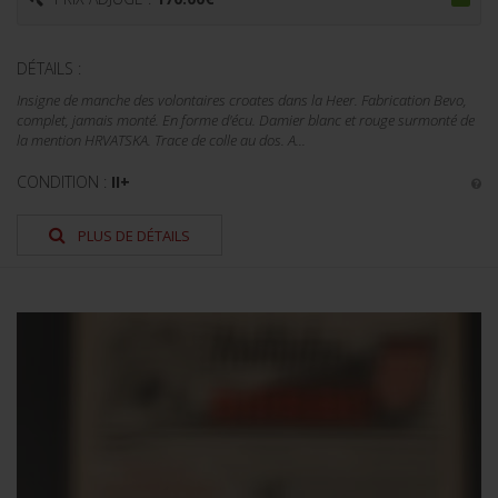
DÉTAILS :
Insigne de manche des volontaires croates dans la Heer. Fabrication Bevo,
complet, jamais monté. En forme d'écu. Damier blanc et rouge surmonté de
la mention HRVATSKA. Trace de colle au dos. A...
CONDITION :
II+
PLUS DE DÉTAILS