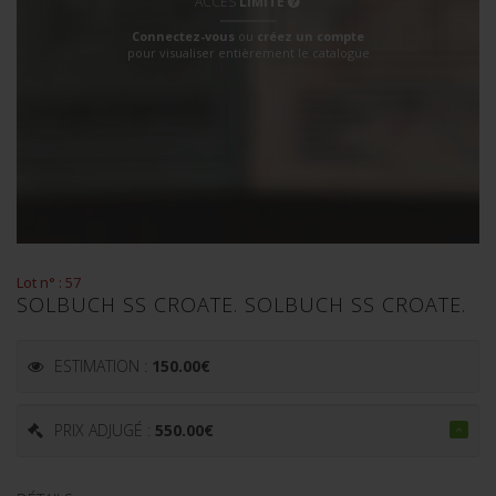
ACCÈS
LIMITÉ
Connectez-vous
ou
créez un compte
pour visualiser entièrement le catalogue
Lot n° : 57
SOLBUCH SS CROATE. SOLBUCH SS CROATE.
ESTIMATION :
150.00
€
PRIX ADJUGÉ :
550.00
€