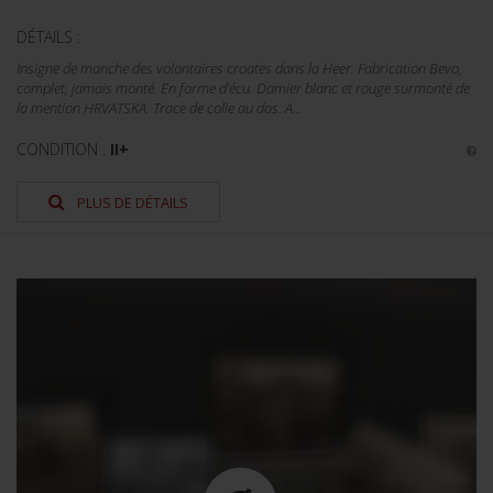
DÉTAILS :
Insigne de manche des volontaires croates dans la Heer. Fabrication Bevo,
complet, jamais monté. En forme d'écu. Damier blanc et rouge surmonté de
la mention HRVATSKA. Trace de colle au dos. A...
CONDITION :
II+
PLUS DE DÉTAILS