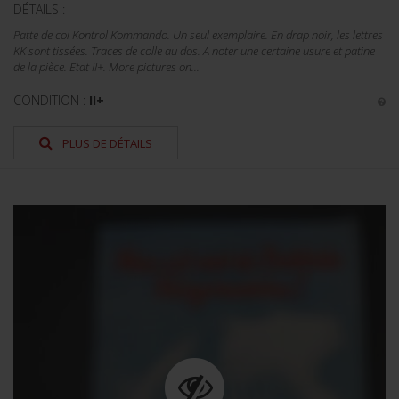
DÉTAILS :
Patte de col Kontrol Kommando. Un seul exemplaire. En drap noir, les lettres
KK sont tissées. Traces de colle au dos. A noter une certaine usure et patine
de la pièce. Etat II+. More pictures on...
CONDITION :
II+
PLUS DE DÉTAILS