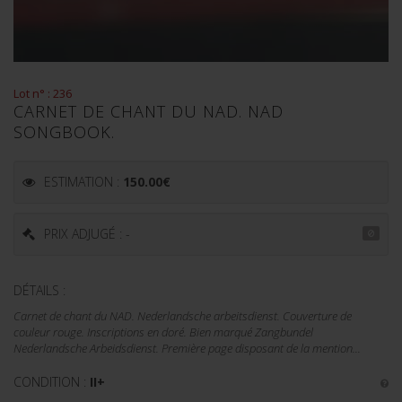
Lot n° : 236
CARNET DE CHANT DU NAD. NAD
SONGBOOK.
ESTIMATION :
150.00
€
PRIX ADJUGÉ : -
DÉTAILS :
Carnet de chant du NAD. Nederlandsche arbeitsdienst. Couverture de
couleur rouge. Inscriptions en doré. Bien marqué Zangbundel
Nederlandsche Arbeidsdienst. Première page disposant de la mention...
CONDITION :
II+