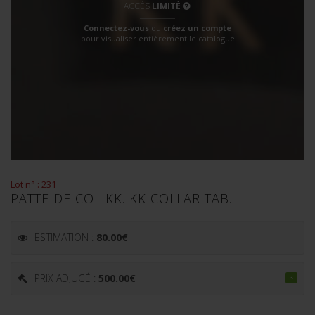
ACCÈS
LIMITÉ
Connectez-vous
ou
créez un compte
pour visualiser entièrement le catalogue
Lot n° : 231
PATTE DE COL KK. KK COLLAR TAB.
ESTIMATION :
80.00
€
PRIX ADJUGÉ :
500.00
€