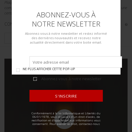
Plaquette de recrutement de volontaires dans la Kriegsmarine. Plaquette
complète, bien marquée Vaar Mit Met de Duitsche Kriegsmarine. A noter une
ABONNEZ-VOUS À
certaine usure et patine de la pièce. Etat II+....
NOTRE NEWSLETTER
CONDITION :
II+
Abonnez-vous à notre newsletter et restez informé
PLUS DE DÉTAILS
des dernières nouveautés et recevez notre
actualité directement dans votre boite email.
NE PLUS AFFICHER CETTE POP-UP
Abonnez-vous à notre newsletter
S'INSCRIRE
ALTERNATIVE:
Conformément à la loi Informatique et Libertés du
06/01/1978, vous disposez d'un droit d'accès, de
rectification et d'opposition aux informations vous
concernant. Pour exercer ce droit, contactez-nous