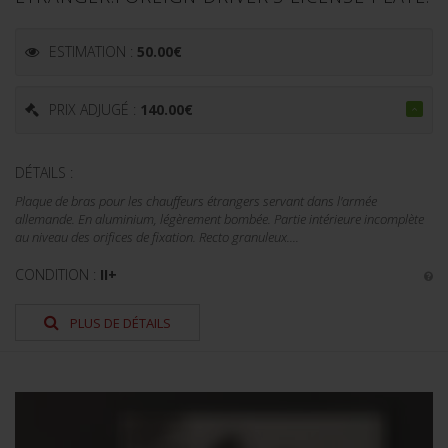
ESTIMATION :
50.00
€
PRIX ADJUGÉ :
140.00
€
DÉTAILS :
Plaque de bras pour les chauffeurs étrangers servant dans l'armée
allemande. En aluminium, légèrement bombée. Partie intérieure incomplète
au niveau des orifices de fixation. Recto granuleux....
CONDITION :
II+
PLUS DE DÉTAILS