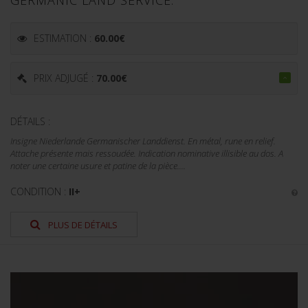
GERMANIC LAND SERVICE.
ESTIMATION :
60.00
€
PRIX ADJUGÉ :
70.00
€
DÉTAILS :
Insigne Niederlande Germanischer Landdienst. En métal, rune en relief.
Attache présente mais ressoudée. Indication nominative illisible au dos. A
noter une certaine usure et patine de la pièce....
CONDITION :
II+
PLUS DE DÉTAILS