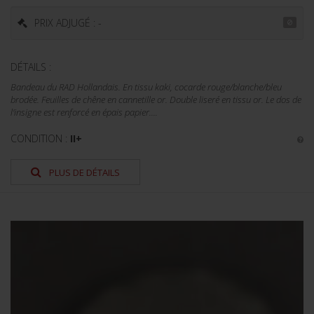
PRIX ADJUGÉ : -
DÉTAILS :
Bandeau du RAD Hollandais. En tissu kaki, cocarde rouge/blanche/bleu
brodée. Feuilles de chêne en cannetille or. Double liseré en tissu or. Le dos de
l'insigne est renforcé en épais papier....
CONDITION :
II+
PLUS DE DÉTAILS