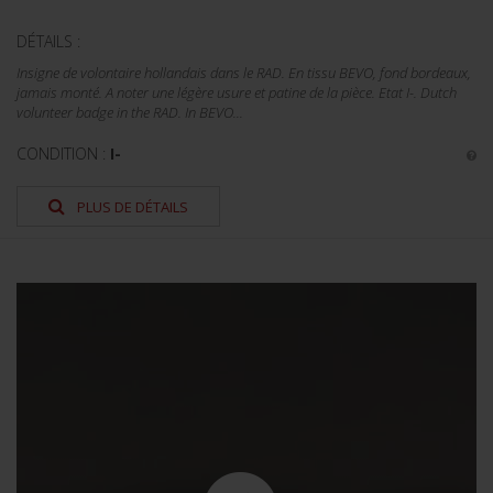
DÉTAILS :
Insigne de volontaire hollandais dans le RAD. En tissu BEVO, fond bordeaux,
jamais monté. A noter une légère usure et patine de la pièce. Etat I-. Dutch
volunteer badge in the RAD. In BEVO...
CONDITION :
I-
PLUS DE DÉTAILS