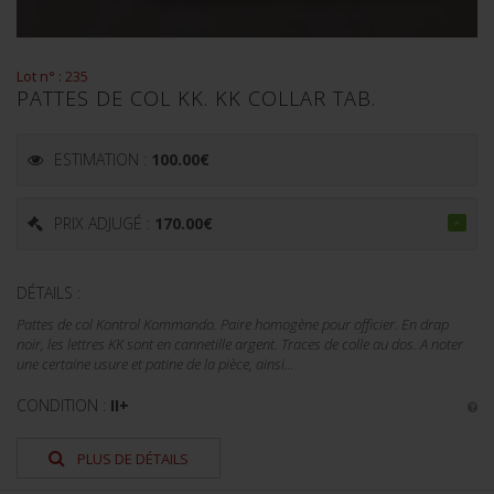
Lot n° : 235
PATTES DE COL KK. KK COLLAR TAB.
ESTIMATION :
100.00
€
PRIX ADJUGÉ :
170.00
€
DÉTAILS :
Pattes de col Kontrol Kommando. Paire homogène pour officier. En drap
noir, les lettres KK sont en cannetille argent. Traces de colle au dos. A noter
une certaine usure et patine de la pièce, ainsi...
CONDITION :
II+
PLUS DE DÉTAILS