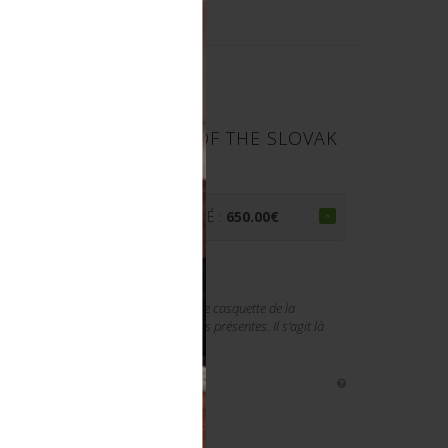
TE DE LA FREIWILLIGE
OVAQUE. CAP EAGLE OF THE SLOVAK
TZSTAFFEL.
€
PRIX ADJUGÉ :
650.00
€
ige Schutzstaffel slovaque. Rare aigle de casquette de la
e, en métal embouti avec trois attaches présentes. Il s’agit là