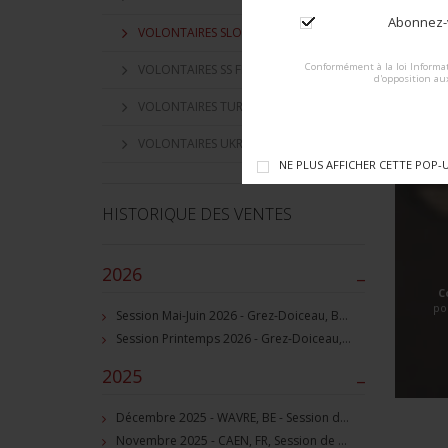
Abonnez-v
VOLONTAIRES SLOVAQUES
Conformément à la loi Informat
VOLONTAIRES SS FLAMAND
d'opposition au
VOLONTAIRES TURKISTAN
VOLONTAIRES UKRAINIEN
NE PLUS AFFICHER CETTE POP-
HISTORIQUE DES VENTES
2026
–
C
po
Session Mai-Juin 2026 - Grez-Doiceau, BE - Session de vente d'objets militaire et souvenirs historiques
Session Printemps 2026 - Grez-Doiceau, BE - Session de vente d'objets militaire et souvenirs historiques
2025
–
Décembre 2025 - WAVRE, BE - Session de vente d'objets militaire et souvenirs historiques
Novembre 2025 - CAEN, FR, Session de vente d'objets et souvenirs militaires