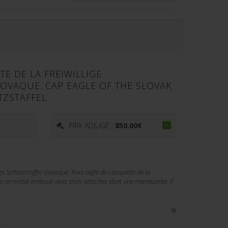
TE DE LA FREIWILLIGE
OVAQUE. CAP EAGLE OF THE SLOVAK
TZSTAFFEL.
€
PRIX ADJUGÉ :
850.00
€
ige Schutzstaffel slovaque. Rare aigle de casquette de la
ue, en métal embouti avec trois attaches dont une manquante. Il