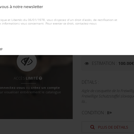
ous à notre newsletter
ALTERNATIVE:
ique et Libertés du 06/01/1978, vous disposez d'un droit d'accès, de rectification et
x informations vous concernant. Pour exercer ce droit, contactez-nous
Lot n° : 292
AIGLE DE CASQUET
SCHUTZSTAFFEL SL
FREIWILLIGE SCHU
UP
ESTIMATION :
100.00
ACCÈS
LIMITÉ
DÉTAILS :
onnectez-vous
ou
créez un compte
Aigle de casquette de la Freiwill
ur visualiser entièrement le catalogue
Freiwillige Schutzstaffel slovaqu
là...
CONDITION :
II+
PLUS DE DÉTAILS