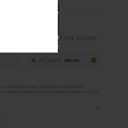
TE DE LA FREIWILLIGE
OVAQUE. CAP EAGLE OF THE SLOVAK
TZSTAFFEL.
€
PRIX ADJUGÉ :
800.00
€
ige Schutzstaffel slovaque. Rare aigle de casquette de la
e, en métal lourd embouti avec trois attaches présentes. Il s’agit