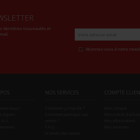
WSLETTER
es dernières nouveautés et
mail.
Abonnez-vous à notre newsl
Alternative:
OPOS
NOS SERVICES
COMPTE CLIE
mmes-nous ?
Comment ça marche ?
Mon compte
s légales
Comment participer aux
Mes ordres d’achat
C.G.U.
ventes ?
Mes informations
tenaires
F.A.Q.
Mes adresses
Archives des ventes