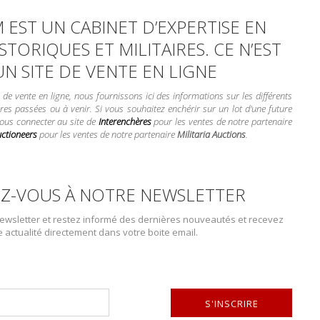
 EST UN CABINET D’EXPERTISE EN
STORIQUES ET MILITAIRES. CE N’EST
UN SITE DE VENTE EN LIGNE
Lot n° : 291
AIGLE DE CASQUET
e vente en ligne, nous fournissons ici des informations sur les différents
SCHUTZSTAFFEL SL
res passées ou à venir. Si vous souhaitez enchérir sur un lot d'une future
FREIWILLIGE SCHU
vous connecter au site de
Interenchères
pour les ventes de notre partenaire
uctioneers
pour les ventes de notre partenaire
Militaria Auctions
.
ESTIMATION :
100.00
Z-VOUS À NOTRE NEWSLETTER
ACCÈS
LIMITÉ
DÉTAILS :
onnectez-vous
ou
créez un compte
wsletter et restez informé des dernières nouveautés et recevez
Aigle de casquette de la Freiwill
ur visualiser entièrement le catalogue
e actualité directement dans votre boite email.
Freiwillige Schutzstaffel slovaqu
d’un...
CONDITION :
II+
S'INSCRIRE
PLUS DE DÉTAILS