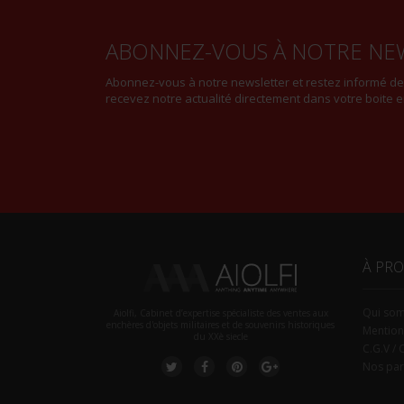
ABONNEZ-VOUS À NOTRE NE
Abonnez-vous à notre newsletter et restez informé d
recevez notre actualité directement dans votre boite e
À PR
Qui so
Aiolfi, Cabinet d’expertise spécialiste des ventes aux
enchères d'objets militaires et de souvenirs historiques
Mention
du XXè siecle
C.G.V / 
Nos par