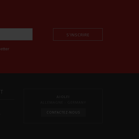
S'INSCRIRE
etter
NT
AIOLFI
ALLEMAGNE - GERMANY
CONTACTEZ-NOUS
s