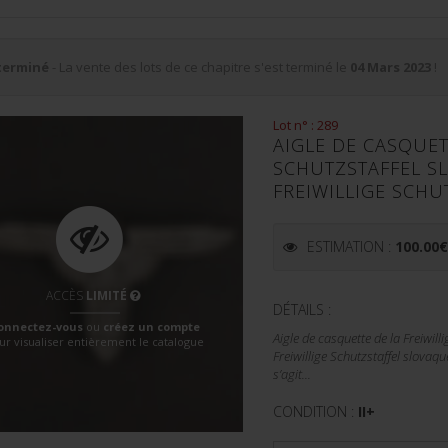
terminé
- La vente des lots de ce chapitre s'est terminé le
04 Mars 2023
!
Lot n° : 289
AIGLE DE CASQUET
SCHUTZSTAFFEL SL
FREIWILLIGE SCHU
ESTIMATION :
100.00
ACCÈS
LIMITÉ
DÉTAILS :
onnectez-vous
ou
créez un compte
Aigle de casquette de la Freiwill
ur visualiser entièrement le catalogue
Freiwillige Schutzstaffel slovaq
s’agit...
CONDITION :
II+