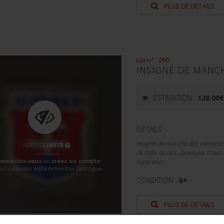
PLUS DE DÉTAILS
Lot n° : 290
INSIGNE DE MANC
ESTIMATION :
120.00
DÉTAILS :
Insigne de manche des volontair
ACCÈS
LIMITÉ
de colle au dos. Quelques trous 
onnectez-vous
ou
créez un compte
supérieur...
ur visualiser entièrement le catalogue
CONDITION :
II+
PLUS DE DÉTAILS