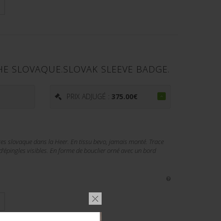
HE SLOVAQUE.SLOVAK SLEEVE BADGE.
€
PRIX ADJUGÉ :
375.00
€
es slovaque dans la Heer. En tissu bevo, jamais monté. Trace
d'épingles visibles. En forme de bouclier orné avec un bord