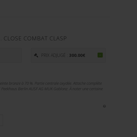
 CLOSE COMBAT CLASP
€
PRIX ADJUGÉ :
300.00
€
inte bronze à 70 %. Partie centrale oxydée. Attache complète
E Peekhaus Berlin AUSF AG MUK Gablonz. À noter une certaine