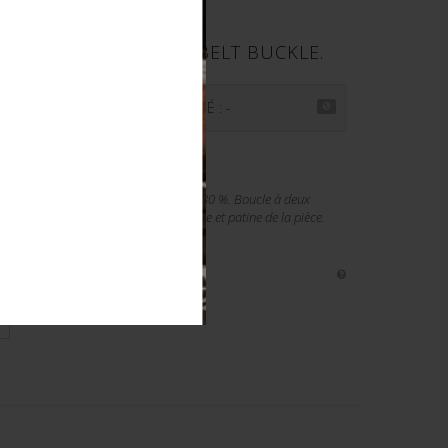
URON HEER. GERMAN BELT BUCKLE.
PRIX ADJUGÉ : -
l, fin de guerre. Peinture présente à 80 %. Boucle à deux
ge visible. À noter une certaine usure et patine de la pièce.