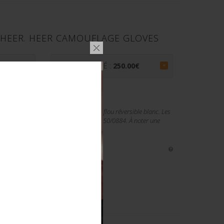
HEER. HEER CAMOUFLAGE GLOVES
€
PRIX ADJUGÉ :
250.00
€
=
moufles homogène en tissu camouflé flou réversible blanc. Les
e au tampon Reichs-Betriebs-Nr 0/0250/0884. À noter une