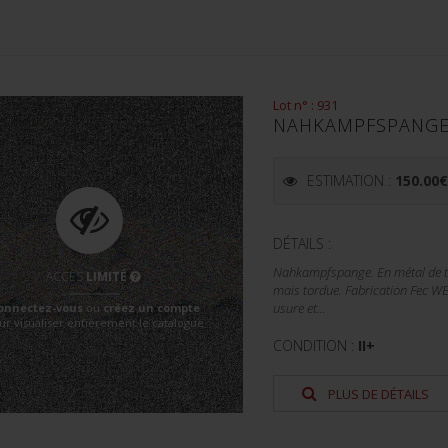
Lot n° : 931
NAHKAMPFSPANGE.
ESTIMATION :
150.00
DÉTAILS :
Nahkampfspange. En métal de te
ACCÈS
LIMITÉ
mais tordue. Fabrication Fec W
onnectez-vous
ou
créez un compte
usure et...
ur visualiser entièrement le catalogue
CONDITION :
II+
PLUS DE DÉTAILS