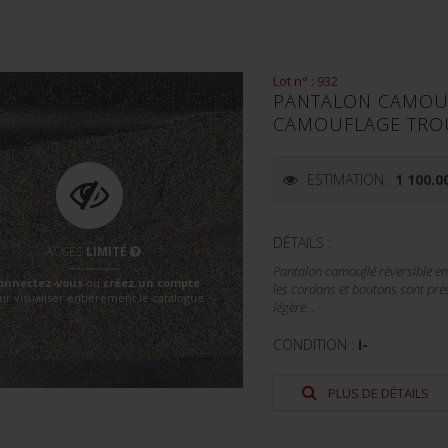
Lot n° : 932
PANTALON CAMOUF
CAMOUFLAGE TRO
ESTIMATION :
1 100.0
DÉTAILS :
ACCÈS
LIMITÉ
Pantalon camouflé réversible en
onnectez-vous
ou
créez un compte
les cordons et boutons sont pré
ur visualiser entièrement le catalogue
légère...
CONDITION :
I-
PLUS DE DÉTAILS