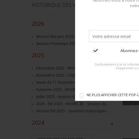
Abonnez-vous à notre ne
HISTORIQUE DES VENTES
notr
2026
–
Session Mai-Juin 2026 - Grez-Doiceau, BE - Session de vente d'objets militaire et souvenirs historiques
Session Printemps 2026 - Grez-Doiceau, BE - Session de vente d'objets militaire et souvenirs historiques
Abonnez-v
2025
–
Conformément à la loi Informat
Décembre 2025 - WAVRE, BE - Session de vente d'objets militaire et souvenirs historiques
d'opposition au
C
Novembre 2025 - CAEN, FR, Session de vente d'objets et souvenirs militaires
po
Vente du 11 Novembre 2025 - WAVRE, BE, avec Militaria Auction
Automne 2025 - WAVRE, BE, Session de vente d'objets militaire et souvenirs historiques
NE PLUS AFFICHER CETTE POP-
Juillet 2025 - Session de vente d'objets militaire et historiques, Wavre, BE
2025 - Été 2025 - WAVRE, BE - Session de vente d'objets militaire et souvenirs historiques
Session Été 2025 - Souvenirs historiques et militaires
2024
+