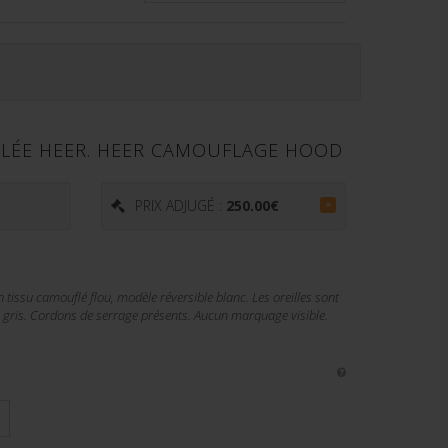
LÉE HEER. HEER CAMOUFLAGE HOOD
€
PRIX ADJUGÉ :
250.00
€
=
tissu camouflé flou, modèle réversible blanc. Les oreilles sont
 gris. Cordons de serrage présents. Aucun marquage visible.