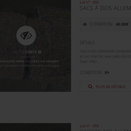
Lot n° : 935
SACS À DOS ALLE
ESTIMATION :
40.00
€
DÉTAILS :
Sacs à dos allemands comprenant
ACCÈS
LIMITÉ
et cuir marron, avec peau bicol
onnectez-vous
ou
créez un compte
Daté 1943....
ur visualiser entièrement le catalogue
CONDITION :
II+
PLUS DE DÉTAILS
Lot n° : 936