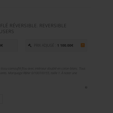
LÉ RÉVERSIBLE. REVERSIBLE
USERS
0
€
PRIX ADJUGÉ :
1 100.00
€
=
 tissu camouflé flou avec intérieur doublé en coton blanc. Tous
sents. Marquage RBNr 0/1007/0155, taille 1. À noter une