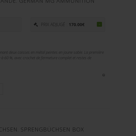
MANDE. GERMAN MG AMMUNITION
€
PRIX ADJUGÉ :
170.00
€
nt deux caisses en métal peintes en jaune sable. La première
 à 60 %, avec crochet de fermeture complet et restes de
CHSEN. SPRENGBÜCHSEN BOX