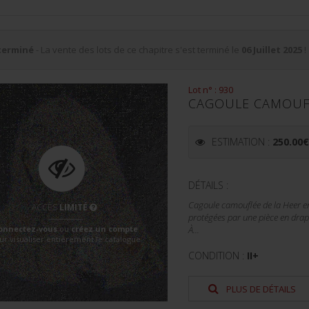
terminé
- La vente des lots de ce chapitre s'est terminé le
06 Juillet 2025
!
Lot n° : 930
CAGOULE CAMOUF
ESTIMATION :
250.00
DÉTAILS :
Cagoule camouflée de la Heer en 
ACCÈS
LIMITÉ
protégées par une pièce en drap
onnectez-vous
ou
créez un compte
À...
ur visualiser entièrement le catalogue
CONDITION :
II+
PLUS DE DÉTAILS