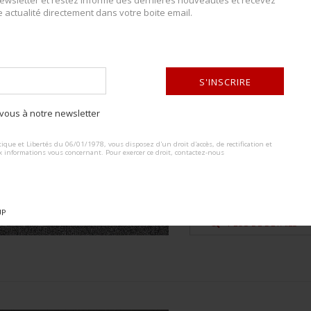
wsletter et restez informé des dernières nouveautés et recevez
e actualité directement dans votre boite email.
Lot n° : 934
BOUCLE DE CEINT
ESTIMATION :
60.00
€
S'INSCRIRE
ous à notre newsletter
DÉTAILS :
ALTERNATIVE:
Boucle de ceinturon Heer en méta
ACCÈS
LIMITÉ
ique et Libertés du 06/01/1978, vous disposez d'un droit d'accès, de rectification et
ardillons complète. Aucun marqua
x informations vous concernant. Pour exercer ce droit, contactez-nous
onnectez-vous
ou
créez un compte
État...
ur visualiser entièrement le catalogue
CONDITION :
II+
UP
PLUS DE DÉTAILS