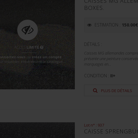
CAISSES MG ALLE
BOXES.
ESTIMATION :
150.00
DÉTAILS :
ACCÈS
LIMITÉ
Caisses MG allemandes comprena
onnectez-vous
ou
créez un compte
présente une peinture conservée
ur visualiser entièrement le catalogue
marquages en...
CONDITION :
II+
PLUS DE DÉTAILS
Lot n° : 937
CAISSE SPRENGBÜ