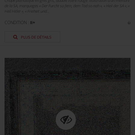
Chope patriotique en grès gris, double liseré rouge. Illustration d’un membre
de la SA, marquages « Der Furcht so fern, dem Tod so nah », « Heil der SA », «
Heil Hitler », « Freiheit und...
CONDITION :
II+
PLUS DE DÉTAILS