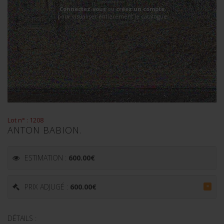
Connectez-vous
ou
créez un compte
pour visualiser entièrement le catalogue
Lot n° : 1208
ANTON BABION.
ESTIMATION :
600.00
€
PRIX ADJUGÉ :
600.00
€
=
DÉTAILS :