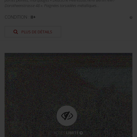
portes peintes, marquages « Deutsche Heeresbücherei Berlin NW7
Dorotheenstrasse 48 ». Poignées torsadées métalliques...
CONDITION :
II+
PLUS DE DÉTAILS
ACCÈS
LIMITÉ