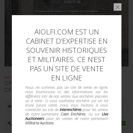
ACCÈS
LIMITÉ
Connectez-vous
ou
créez un compte
pour visualiser entièrement le catalogue
AIOLFI.COM EST UN
CABINET D’EXPERTISE EN
SOUVENIR HISTORIQUES
ET MILITAIRES. CE N’EST
PAS UN SITE DE VENTE
EN LIGNE
Lot n° : 1201
GRAVURE HAUS WACHENFELD. ENGRAVING
Nous ne sommes pas un site de vente en ligne,
OF HAUS WACHENFELD.
nous fournissons ici des informations sur les
différents lots de nos ventes aux enchères passées
ou à venir. Si vous souhaitez enchérir sur un lot
d'une future vente, nous vous invitons à vous
ESTIMATION :
100.00
€
connecter au site de
Interenchères
pour les ventes
de notre partenaire
Caen Enchères
, ou sur
Live
Auctioneers
pour les ventes de notre partenaire
Militaria Auctions
.
PRIX ADJUGÉ :
275.00
€