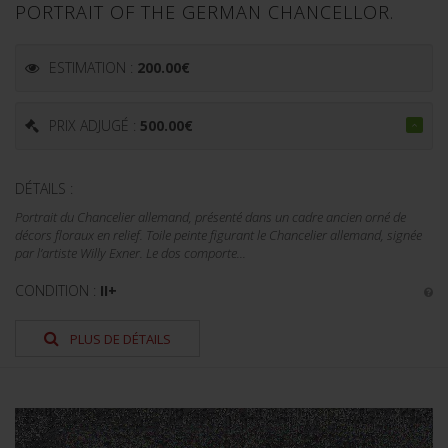
PORTRAIT OF THE GERMAN CHANCELLOR.
ESTIMATION :
200.00
€
PRIX ADJUGÉ :
500.00
€
DÉTAILS :
Portrait du Chancelier allemand, présenté dans un cadre ancien orné de
décors floraux en relief. Toile peinte figurant le Chancelier allemand, signée
par l’artiste Willy Exner. Le dos comporte...
CONDITION :
II+
PLUS DE DÉTAILS