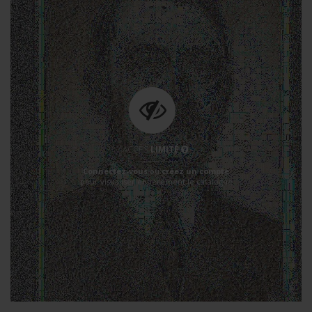
ACCÈS
LIMITÉ
Connectez-vous
ou
créez un compte
pour visualiser entièrement le catalogue