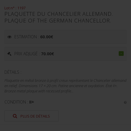
Lot n° : 1197
PLAQUETTE DU CHANCELIER ALLEMAND.
PLAQUE OF THE GERMAN CHANCELLOR.
ESTIMATION :
60.00
€
PRIX ADJUGÉ :
70.00
€
DÉTAILS :
Plaquette en métal bronze à profil creux représentant le Chancelier allemand
en relief. Dimensions 17 × 20 cm. Patine ancienne et oxydation. État II+.
Bronze metal plaque with recessed profile...
CONDITION :
II+
PLUS DE DÉTAILS