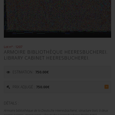
Lot n° : 1207
ARMOIRE BIBLIOTHÈQUE HEERESBUCHEREI.
LIBRARY CABINET HEERESBUCHEREI.
ESTIMATION :
750.00
€
PRIX ADJUGÉ :
750.00
€
=
DÉTAILS :
Armoire bibliothèque de la Deutsche Heeresbücherei, structure bois à deux