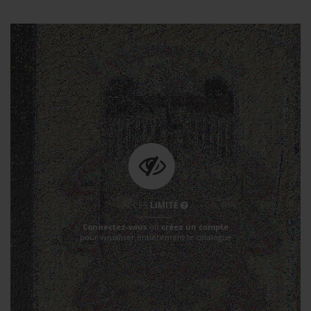
ACCÈS
LIMITÉ
Connectez-vous
ou
créez un compte
pour visualiser entièrement le catalogue