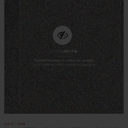
ACCÈS
LIMITÉ
Connectez-vous
ou
créez un compte
pour visualiser entièrement le catalogue
Lot n° : 1204