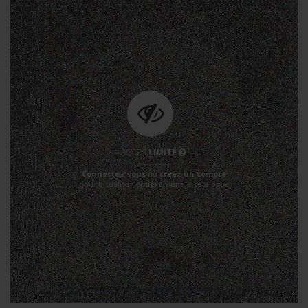
ACCÈS
LIMITÉ
Connectez-vous
ou
créez un compte
pour visualiser entièrement le catalogue