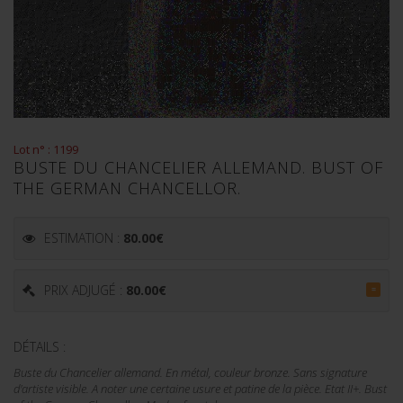
Lot n° : 1199
BUSTE DU CHANCELIER ALLEMAND. BUST OF
THE GERMAN CHANCELLOR.
ESTIMATION :
80.00
€
PRIX ADJUGÉ :
80.00
€
=
DÉTAILS :
Buste du Chancelier allemand. En métal, couleur bronze. Sans signature
d'artiste visible. A noter une certaine usure et patine de la pièce. Etat II+. Bust