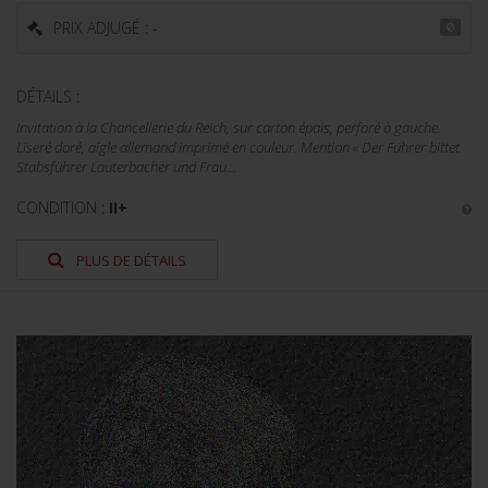
PRIX ADJUGÉ : -
DÉTAILS :
Invitation à la Chancellerie du Reich, sur carton épais, perforé à gauche.
Liseré doré, aigle allemand imprimé en couleur. Mention « Der Führer bittet
Stabsführer Lauterbacher und Frau...
CONDITION :
II+
PLUS DE DÉTAILS