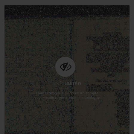
ACCÈS
LIMITÉ
Connectez-vous
ou
créez un compte
pour visualiser entièrement le catalogue