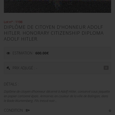
Lot n° : 1198
DIPLÔME DE CITOYEN D'HONNEUR ADOLF
HITLER. HONORARY CITIZENSHIP DIPLOMA
ADOLF HITLER.
ESTIMATION :
600.00
€
PRIX ADJUGÉ : -
DÉTAILS :
Diplôme de citoyen d'honneur décerné à Adolf Hitler, conservé sous jaquette
en papier cartonné épais. Armoiries en couleur de la ville de Balingen, dans
le Bade-Wurtemberg. Fils tressé noir...
CONDITION :
II+