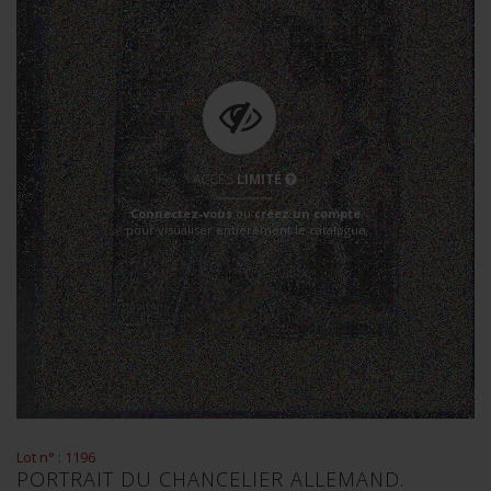
ACCÈS
LIMITÉ
Connectez-vous
ou
créez un compte
pour visualiser entièrement le catalogue
Lot n° : 1196
PORTRAIT DU CHANCELIER ALLEMAND.