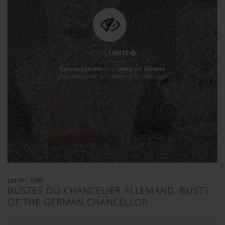
ACCÈS
LIMITÉ
Connectez-vous
ou
créez un compte
pour visualiser entièrement le catalogue
Lot n° : 1195
BUSTES DU CHANCELIER ALLEMAND. BUSTS
OF THE GERMAN CHANCELLOR.