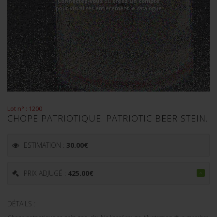
Connectez-vous
ou
créez un compte
pour visualiser entièrement le catalogue
Lot n° : 1200
CHOPE PATRIOTIQUE. PATRIOTIC BEER STEIN.
ESTIMATION :
30.00
€
PRIX ADJUGÉ :
425.00
€
DÉTAILS :