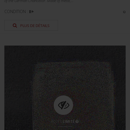
of the German Chancellor. Made of metal,...
CONDITION :
II+
PLUS DE DÉTAILS
ACCÈS
LIMITÉ