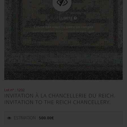
ACCÈS
LIMITÉ
Connectez-vous
ou
créez un compte
pour visualiser entièrement le catalogue
Lot n° : 1202
INVITATION À LA CHANCELLERIE DU REICH.
INVITATION TO THE REICH CHANCELLERY.
ESTIMATION :
500.00
€