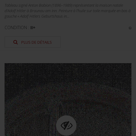
Tableau signé Anton Babion (1896–1989) représentant la maison natale
d’Adolf Hitler à Braunau am Inn. Peinture à l’huile sur toile marquée en bas à
gauche « Adolf Hitlers Geburtshaus in...
CONDITION :
II+
PLUS DE DÉTAILS