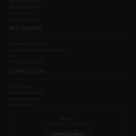
Qui sommes-nous ?
Mentions légales
C.G.V / C.G.U.
Nos partenaires
NOS SERVICES
Comment ça marche ?
Comment participer aux ventes ?
F.A.Q.
Archives des ventes
COMPTE CLIENT
Mon compte
Mes ordres d’achats
Mes informations
Mes adresses
AIOLFI
ALLEMAGNE - GERMANY
CONTACTEZ-NOUS