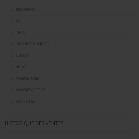
REICHSPOST
SA
TENO
TROUPES BLINDEES
UBOOT
VI1 V2
VOLKSSTURM
VOLONTAIRES SS
WAFFEN SS
HISTORIQUE DES VENTES