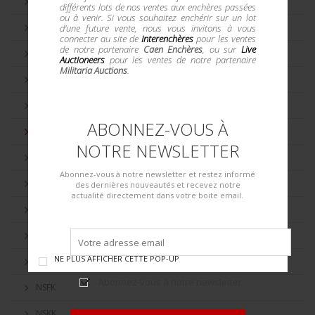
DLV
différents lots de nos ventes aux enchères passées
ou à venir. Si vous souhaitez enchérir sur un lot
DOUANE
d'une future vente, nous vous invitons à vous
connecter au site de
Interenchères
pour les ventes
de notre partenaire
Caen Enchères
, ou sur
Live
DRK
Auctioneers
pour les ventes de notre partenaire
Militaria Auctions
.
HITLERJUGEND
INFANTERIE ALL
ABONNEZ-VOUS À
JEUX OLYMPIQUE
NOTRE NEWSLETTER
KM TROPICAL
Abonnez-vous à notre newsletter et restez informé
KRIEGSMARINE
des dernières nouveautés et recevez notre
actualité directement dans votre boite email.
LUFTSCHUTZ
LW FELDDIVISION
NE PLUS AFFICHER CETTE POP-UP
LW PERSONNEL VOLANT
Abonnez-vous à notre newsletter
NSFK
NSKK