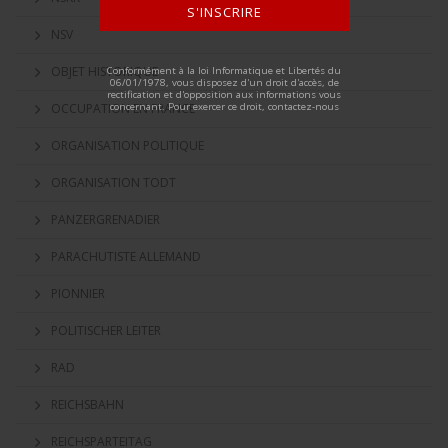
S'INSCRIRE
NSV
ALTERNATIVE:
OBJET HISTORIQUE
Conformément à la loi Informatique et Libertés du
06/01/1978, vous disposez d'un droit d'accès, de
rectification et d'opposition aux informations vous
concernant. Pour exercer ce droit, contactez-nous
OCCUPATION EN FRANCE
ORGANISATION POLITIQUE
ORGANISATION TODT
PANZERGRENADIER
PARACHUTISTE ALLEMAND
PIONNIER
POLITISCHER LEITER
RAD
REICHSBAHN
REICHSPARTEITAG