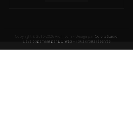
Copyright © 2016-2026 Aiolfi.com – Design par
Colorz Studio
,
Développement par
L.O.Web
– Tous droits réservés