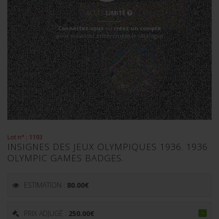
ACCÈS
LIMITÉ
Connectez-vous
ou
créez un compte
pour visualiser entièrement le catalogue
Lot n° : 1193
INSIGNES DES JEUX OLYMPIQUES 1936. 1936
OLYMPIC GAMES BADGES.
ESTIMATION :
80.00
€
PRIX ADJUGÉ :
250.00
€