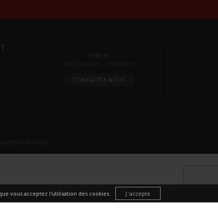
NT
AIOLFI
ALLEMAGNE - GERMANY
CONTACTEZ-NOUS
s
s droits réservés
ue vous acceptez l'utilisation des cookies.
J'accepte