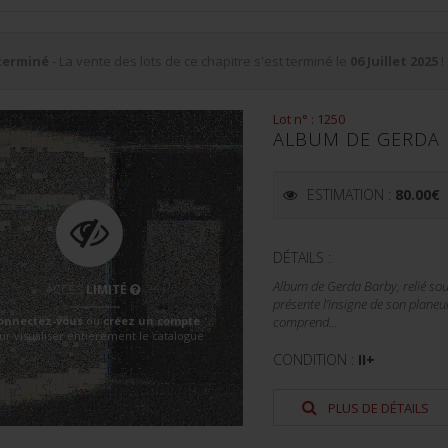
terminé
- La vente des lots de ce chapitre s'est terminé le
06 Juillet 2025
!
Lot n° : 1250
ALBUM DE GERDA 
ESTIMATION :
80.00
€
DÉTAILS :
Album de Gerda Barby, relié sou
ACCÈS
LIMITÉ
présente l’insigne de son plane
onnectez-vous
ou
créez un compte
comprend...
ur visualiser entièrement le catalogue
CONDITION :
II+
PLUS DE DÉTAILS