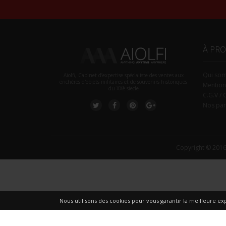
À PR
Qui so
Aiolfi, Cabinet d’expertise spécialiste des ventes aux
enchères d'objets militaires et de souvenirs historiques
Mention
du XXè siecle
C.G.V / 
Nos par
Copyright © 2016
Nous utilisons des cookies pour vous garantir la meilleure exp