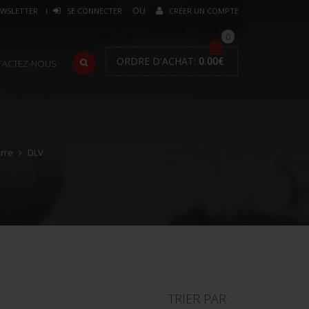
WSLETTER
SE CONNECTER
CRÉER UN COMPTE
0
ORDRE D'ACHAT:
0.00
€
TACTEZ-NOUS
erre
DLV
TRIER PAR :