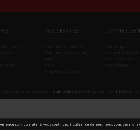
OPOS
NOS SERVICES
COMPTE CLIE
mmes-nous ?
Comment ça marche ?
Mon compte
s légales
Comment participer aux
Mes ordres d’achat
C.G.U.
ventes ?
Mes informations
tenaires
F.A.Q.
Mes adresses
Archives des ventes
-2026 Aiolfi.com – Design par
Colorz Studio
, Développement par
L.O.Web
– Tou
érience sur notre site. Si vous continuez à utiliser ce dernier, nous considérerons q