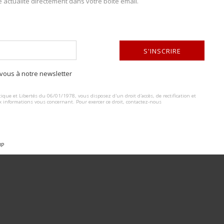
e actualité directement dans votre boite email.
S'INSCRIRE
ous à notre newsletter
ALTERNATIVE:
ique et Libertés du 06/01/1978, vous disposez d'un droit d'accès, de rectification et
x informations vous concernant. Pour exercer ce droit, contactez-nous
UP