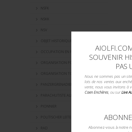
NSFK
NSKK
NSV
OBJET HISTORIQUE
AIOLFI.COM
OCCUPATION EN FRANCE
SOUVENIR HI
ORGANISATION POLITIQUE
PAS 
ORGANISATION TODT
Nous ne sommes pas un site d
lots de nos ventes aux enchè
PANZERGRENADIER
vente, nous vous invitons à 
Caen Enchères
, ou sur
Live A
PARACHUTISTE ALLEMAND
PIONNIER
ABONNE
POLITISCHER LEITER
Abonnez-vous à notre ne
RAD