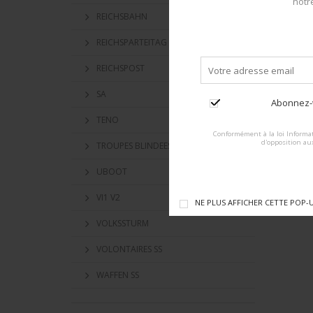
notr
REICHSBAHN
REICHSPARTEITAG
REICHSPOST
SA
Abonnez-v
TENO
Conformément à la loi Informat
d'opposition au
TROUPES BLINDEES
UBOOT
VI1 V2
NE PLUS AFFICHER CETTE POP-
VOLKSSTURM
VOLONTAIRES SS
WAFFEN SS