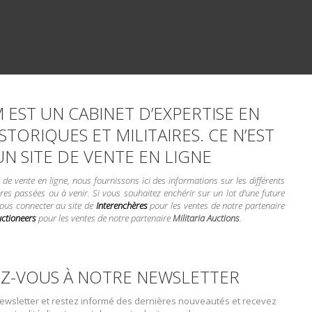
 EST UN CABINET D’EXPERTISE EN
STORIQUES ET MILITAIRES. CE N’EST
UN SITE DE VENTE EN LIGNE
e vente en ligne, nous fournissons ici des informations sur les différents
res passées ou à venir. Si vous souhaitez enchérir sur un lot d'une future
vous connecter au site de
Interenchères
pour les ventes de notre partenaire
uctioneers
pour les ventes de notre partenaire
Militaria Auctions
.
Z-VOUS À NOTRE NEWSLETTER
wsletter et restez informé des dernières nouveautés et recevez