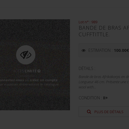
Lot n° : 989
BANDE DE BRAS A
CUFFTITTLE.
ESTIMATION :
100.00
DÉTAILS :
ACCÈS
LIMITÉ
Bande de bras Afrikakorps en dra
onnectez-vous
ou
créez un compte
Longueur 46 cm. Présente une cer
ur visualiser entièrement le catalogue
wool with...
CONDITION :
II+
PLUS DE DÉTAILS