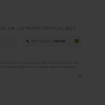
AL LW. LUFTWAFFE TROPICAL BELT.
€
PRIX ADJUGÉ :
170.00
€
e en forte toile de couleur jaune sable. Bouclerie en métal avec
 %. Patte de réglage en cuir complète. Lettre M réalisée au...