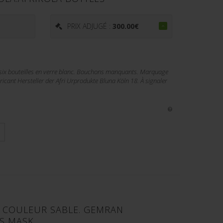
€
PRIX ADJUGÉ :
300.00
€
 six bouteilles en verre blanc. Bouchons manquants. Marquage
ricant Hersteller der Afri Urprodukte Bluna Köln 18. À signaler
 COULEUR SABLE. GEMRAN
S MASK.