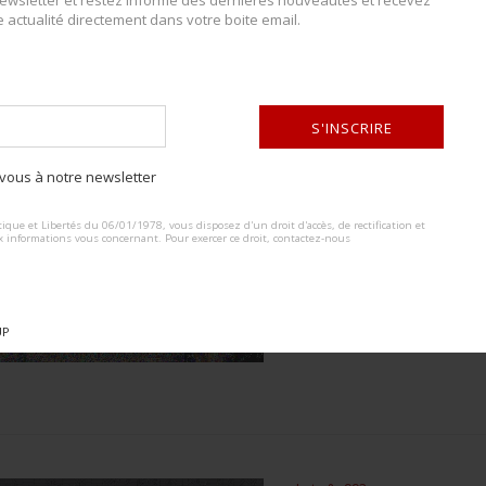
wsletter et restez informé des dernières nouveautés et recevez
e actualité directement dans votre boite email.
Lot n° : 991
VAREUSE TROPICAL
ESTIMATION :
250.00
S'INSCRIRE
ous à notre newsletter
DÉTAILS :
ALTERNATIVE:
Vareuse tropicale de la Luftwaffe
ACCÈS
LIMITÉ
ique et Libertés du 06/01/1978, vous disposez d'un droit d'accès, de rectification et
majoritairement en couleur feldg
x informations vous concernant. Pour exercer ce droit, contactez-nous
onnectez-vous
ou
créez un compte
ur visualiser entièrement le catalogue
CONDITION :
II+
PLUS DE DÉTAILS
UP