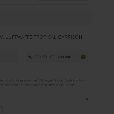
W. LUFTWAFFE TROPICAL GARRISON
€
PRIX ADJUGÉ :
200.00
€
 tissu coton beige fortement délavé par le soleil. Aigle brodé sur
de reproduite. Intérieur doublé en coton rouge. Aucun