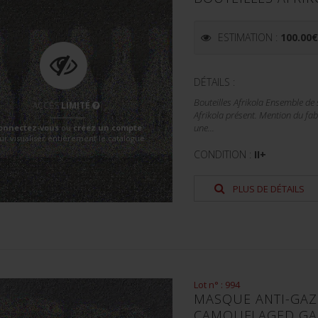
ESTIMATION :
100.00
DÉTAILS :
Bouteilles Afrikola Ensemble de
ACCÈS
LIMITÉ
Afrikola présent. Mention du fab
onnectez-vous
ou
créez un compte
une...
ur visualiser entièrement le catalogue
CONDITION :
II+
PLUS DE DÉTAILS
Lot n° : 994
MASQUE ANTI-GAZ
CAMOUFLAGED GA