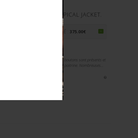
E LW. LUFTWAFFE TROPICAL JACKET.
€
PRIX ADJUGÉ :
375.00
€
 en forte toile de coton beige. Tous les boutons sont présents et
rau d’origine. Reproduction d’aigle de poitrine. Nombreuses...