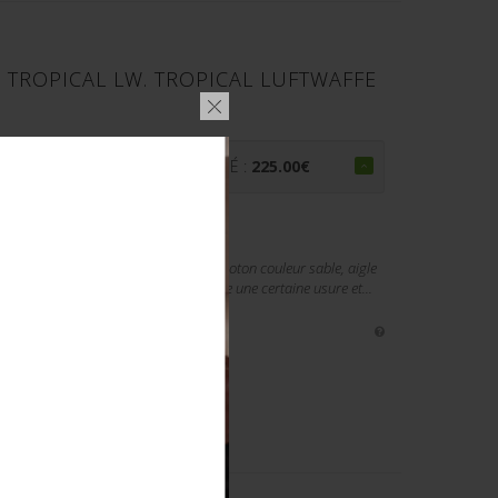
E TROPICAL LW. TROPICAL LUFTWAFFE
PRIX ADJUGÉ :
225.00
€
Luftwaffe, modèle triangulaire en tissu coton couleur sable, aigle
ement démonté d’une vareuse. Présente une certaine usure et...