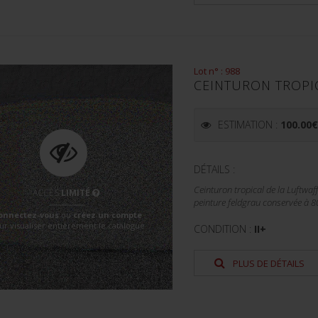
Lot n° : 988
CEINTURON TROPIC
ESTIMATION :
100.00
DÉTAILS :
Ceinturon tropical de la Luftwaff
ACCÈS
LIMITÉ
peinture feldgrau conservée à 80
onnectez-vous
ou
créez un compte
ur visualiser entièrement le catalogue
CONDITION :
II+
PLUS DE DÉTAILS