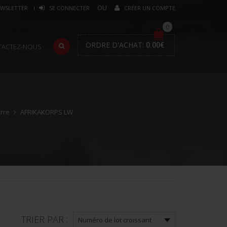
WSLETTER
SE CONNECTER
CRÉER UN COMPTE
0
ORDRE D'ACHAT:
0.00
€
TACTEZ-NOUS
erre
AFRIKAKORPS LW
TRIER PAR :