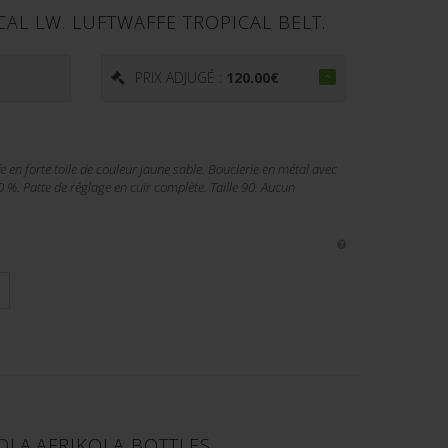
AL LW. LUFTWAFFE TROPICAL BELT.
€
PRIX ADJUGÉ :
120.00
€
e en forte toile de couleur jaune sable. Bouclerie en métal avec
 %. Patte de réglage en cuir complète. Taille 90. Aucun
OLA.AFRIKOLA BOTTLES