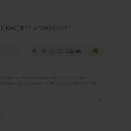
FRIKAKORPS. AFRIKAKORPS
€
PRIX ADJUGÉ :
325.00
€
p kaki, avec double liseré gris. Marquage tissé Afrika.
taine usure et patine. État II+. Afrikakorps armband in khaki