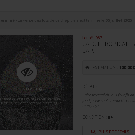
terminé
- La vente des lots de ce chapitre s'est terminé le
06 Juillet 2025
!
Lot n° : 987
CALOT TROPICAL L
CAP.
ESTIMATION :
100.00
DÉTAILS :
ACCÈS
LIMITÉ
Calot tropical de la Luftwaffe en
onnectez-vous
ou
créez un compte
fond jaune sable remonté. Cocar
ur visualiser entièrement le catalogue
marquage...
CONDITION :
II+
PLUS DE DÉTAILS