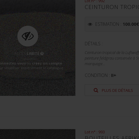
Lot n° : 992
CEINTURON TROPIC
ESTIMATION :
100.00
DÉTAILS :
Ceinturon tropical de la Luftwaff
ACCÈS
LIMITÉ
peinture feldgrau conservée à 50
onnectez-vous
ou
créez un compte
marquage...
ur visualiser entièrement le catalogue
CONDITION :
II+
PLUS DE DÉTAILS
Lot n° : 993
BOUTEILLES AFRIK