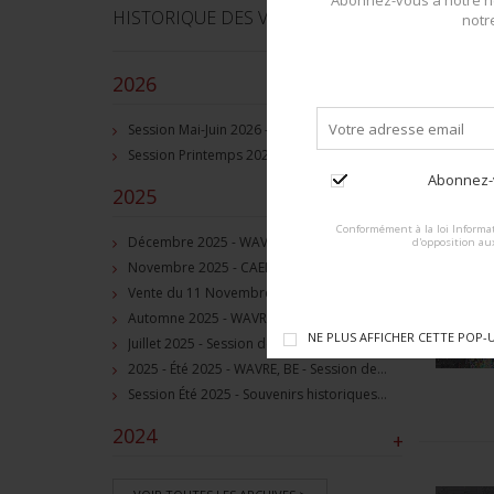
Abonnez-vous à notre ne
HISTORIQUE DES VENTES
notr
2026
–
Session Mai-Juin 2026 - Grez-Doiceau, BE - Session de vente d'objets militaire et souvenirs historiques
Session Printemps 2026 - Grez-Doiceau, BE - Session de vente d'objets militaire et souvenirs historiques
Abonnez-v
2025
–
Conformément à la loi Informat
Décembre 2025 - WAVRE, BE - Session de vente d'objets militaire et souvenirs historiques
d'opposition au
C
Novembre 2025 - CAEN, FR, Session de vente d'objets et souvenirs militaires
po
Vente du 11 Novembre 2025 - WAVRE, BE, avec Militaria Auction
Automne 2025 - WAVRE, BE, Session de vente d'objets militaire et souvenirs historiques
NE PLUS AFFICHER CETTE POP-
Juillet 2025 - Session de vente d'objets militaire et historiques, Wavre, BE
2025 - Été 2025 - WAVRE, BE - Session de vente d'objets militaire et souvenirs historiques
Session Été 2025 - Souvenirs historiques et militaires
2024
+